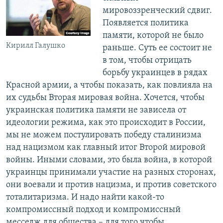
мировоззренческий сдвиг.
Появляется политика
памяти, которой не было
Кирилл Галушко
раньше. Суть ее состоит не
в том, чтобы отрицать
борьбу украинцев в рядах
Красной армии, а чтобы показать, как повлияла на
их судьбы Вторая мировая война. Хочется, чтобы
украинская политика памяти не зависела от
идеологии режима, как это происходит в России,
мы не можем постулировать победу сталинизма
над нацизмом как главный итог Второй мировой
войны. Иными словами, это была война, в которой
украинцы принимали участие на разных сторонах,
они воевали и против нацизма, и против советского
тоталитаризма. И надо найти какой-то
компромиссный подход и компромиссный
месседж для общества – для того чтобы