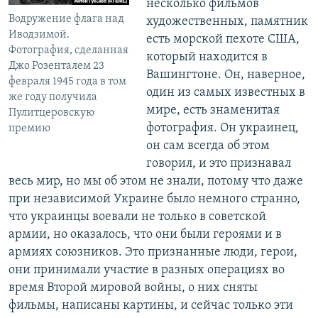
несколько фильмов
Водружение флага над
художественных, памятник
Иводзимой.
есть морской пехоте США,
Фотография, сделанная
который находится в
Джо Розенталем 23
Вашингтоне. Он, наверное,
февраля 1945 года в том
один из самых известных в
же году получила
мире, есть знаменитая
Пулитцеровскую
фотография. Он украинец,
премию
он сам всегда об этом
говорил, и это признавал
весь мир, но мы об этом не знали, потому что даже
при независимой Украине было немного странно,
что украинцы воевали не только в советской
армии, но оказалось, что они были героями и в
армиях союзников. Это признанные люди, герои,
они принимали участие в разных операциях во
время Второй мировой войны, о них сняты
фильмы, написаны картины, и сейчас только эти