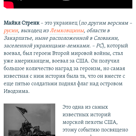
Майкл Стренк
– это украинец (
по другим версиям –
русин
, выходец из
Лемковщины
, области в
Закарпатье, ныне расположенной в Словакии,
заселенной украинцами-лемками. – РС
), который
воевал, был героем Второй мировой войны, стал
уже американцем, воевал за США. Он получил
большое количество наград за героизм, но самая
известная с ним история была та, что он вместе с
еще пятью солдатами поднял флаг над островом
Иводзима.
Это одна из самых
известных историй
морской пехоты США,
этому событию посвящено