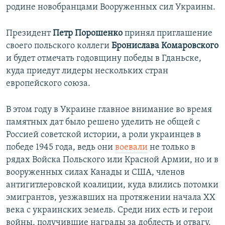
родине новобранцами Вооруженных сил Украины.
Президент
Петр Порошенко
принял приглашение
своего польского коллеги
Бронислава Комаровского
и будет отмечать годовщину победы в Гданьске,
куда приедут лидеры нескольких стран
европейского союза.
В этом году в Украине главное внимание во время
памятных дат было решено уделить не общей с
Россией советской истории, а роли украинцев в
победе 1945 года, ведь они
воевали
не только в
рядах Войска Польского или Красной Армии, но и в
вооруженных силах Канады и США, членов
антигитлеровской коалиции, куда влились потомки
эмигрантов, уезжавших на протяжении начала XX
века с украинских земель. Среди них есть и герои
войны, получившие награды за доблесть и отвагу.​