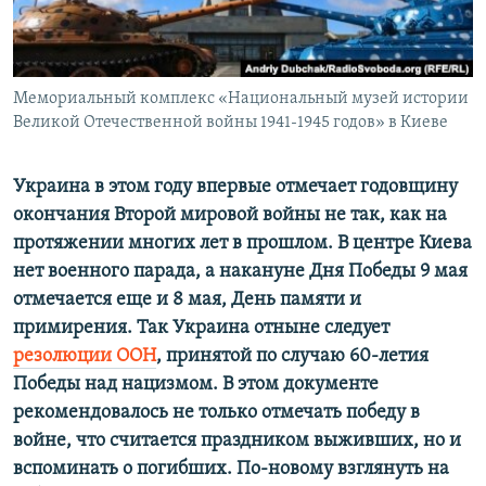
ПРИСОЕДИНЯЙТЕСЬ!
ПОБЕДИТЕЛЕЙ НЕ СУДЯТ?
КРЫМ.НЕПОКОРЕННЫЙ
ELIFBE
Мемориальный комплекс «Национальный музей истории
Великой Отечественной войны 1941-1945 годов» в Киеве
УКРАИНСКАЯ ПРОБЛЕМА КРЫМА
Все сайты RFE/RL
Украина в
этом году впервые отмечает годовщину
окончания Второй мировой войны не так, как на
протяжении многих лет в прошлом. В центре Киева
нет военного парада, а накануне
Дня Победы 9 мая
отмечается еще и 8 мая, День памяти и
примирения. Так Украина отныне следует
резолюции ООН
, принятой по случаю 60-летия
Победы над нацизмом. В этом документе
рекомендовалось не только отмечать победу в
войне, что считается праздником выживших, но и
вспом
инать о погибших. П
о-новому взглянуть на