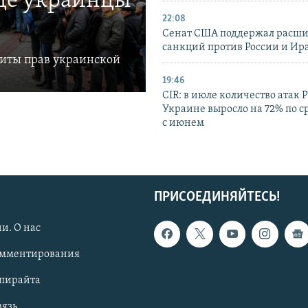
где украинцы
22:08
Сенат США поддержал расш
санкций против России и Ир
щиты прав украинской
19:46
CIR: в июле количество атак 
Украине выросло на 72% по 
с июнем
ПРИСОЕДИНЯЙТЕСЬ!
и. О нас
омментирования
опирайта
вязь