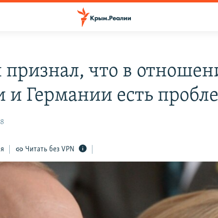
 признал, что в отношен
и и Германии есть пробл
38
ся
Читать без VPN