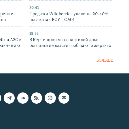
20:41
ирение
Продажи Wildberries упали на 20-40%
ана
после атак ВСУ – СМИ
18:53
РФ на АЗС в
В Керчи дрон упал на жилой дом:
сравнению
российские власти сообщают о жертвах
БОЛЬШЕ