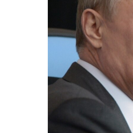
ПОБЕДИТЕЛЕЙ НЕ СУДЯТ?
КРЫМ.НЕПОКОРЕННЫЙ
ELIFBE
УКРАИНСКАЯ ПРОБЛЕМА КРЫМА