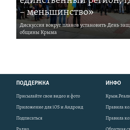
единственный регион, 
– меньшинство»
Дискуссия вокруг планов установить День за
общины Крыма
ПОДДЕРЖКА
ИНФО
Українською
Присылайте свои видео и фото
Крым.Реали
Qırımtatar
Приложение для iOS и Андроид
Правила к
Подписаться
Правила к
ПРИСОЕДИНЯЙТЕСЬ!
Радио
Обратная с