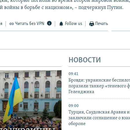
ям, которые погибли во время Второй мировой войны
й войны в борьбе с нацизмом», – подчеркнул Путин.
ся
Читать без VPN
Follow us
Печать
НОВОСТИ
09:41
Бровди: украинские беспил
поразили танкер «теневого ф
Геленджика
09:00
Турция, Саудовская Аравия 
заключили соглашение о вз
обороне