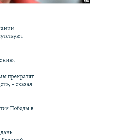
мании
сутствуют
шению.
мы прекратят
т», – сказал
етия Победы в
 дань