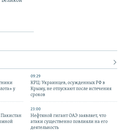
, Великой
09:29
отники
КРЦ: Украинцев, осужденных РФ в
лота» у
Крыму, не отпускают после истечения
сроков
23:00
и Пакистан
Нефтяной гигант ОАЭ заявляет, что
аимной
атаки существенно повлияли на его
деятельность