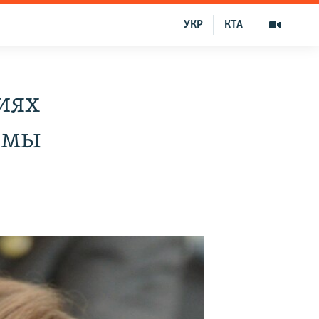
УКР
КТА
иях
емы