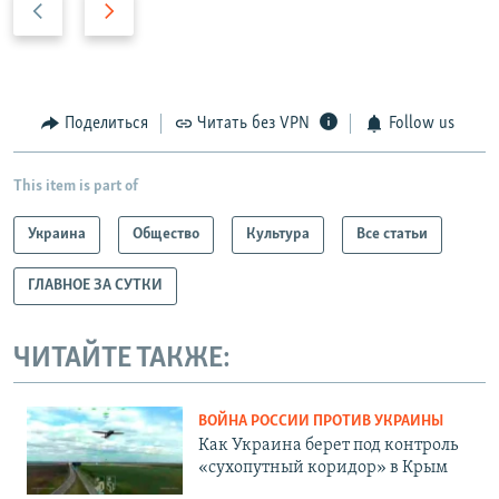
р
л
е
е
д
д
ы
у
Поделиться
Читать без VPN
Follow us
д
ю
у
щ
This item is part of
щ
и
и
й
Украина
Общество
Культура
Все статьи
й
с
с
л
ГЛАВНОЕ ЗА СУТКИ
л
а
а
й
ЧИТАЙТЕ ТАКЖЕ:
й
д
д
ВОЙНА РОССИИ ПРОТИВ УКРАИНЫ
Как Украина берет под контроль
«сухопутный коридор» в Крым