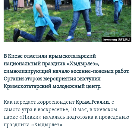
ПРИСОЕДИНЯЙТЕСЬ!
ПОБЕДИТЕЛЕЙ НЕ СУДЯТ?
КРЫМ.НЕПОКОРЕННЫЙ
ELIFBE
УКРАИНСКАЯ ПРОБЛЕМА КРЫМА
Все сайты RFE/RL
В Киеве отметили крымскотатарский
национальный праздник «Хыдырлез»,
символизирующий начало весенне-полевых работ.
Организатором мероприятия выступил
Крымскотатарский молодежный центр.
Как передает корреспондент
Крым.Реалии
, с
самого утра в воскресенье, 10 мая, в киевском
парке «Нивки» началась подготовка к проведению
праздника «Хыдырлез».