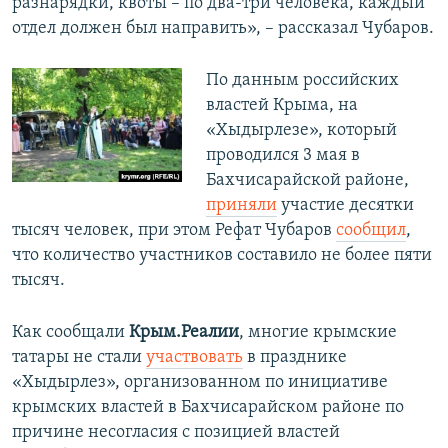
разнарядки, квоты – по два-три человека, каждый
отдел должен был направить», – рассказал Чубаров.
По данным российских
властей Крыма, на
«Хыдырлезе», который
проводился 3 мая в
Бахчисарайской районе,
приняли
участие десятки
тысяч человек, при этом Рефат Чубаров
сообщил
,
что количество участников составило не более пяти
тысяч.
Как сообщали
Крым.Реалии
, многие крымские
татары не стали
участвовать
в празднике
«Хыдырлез», организованном по инициативе
крымских властей в Бахчисарайском районе по
причине несогласия с позицией властей