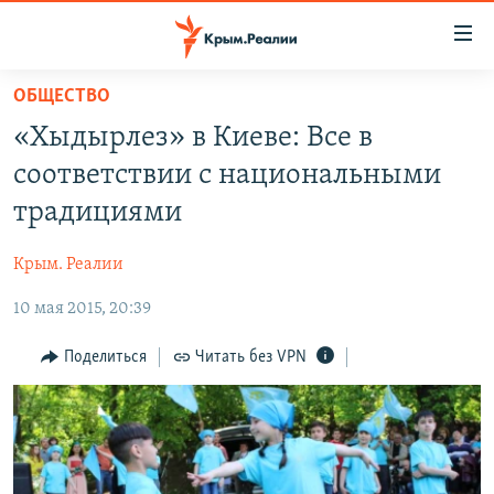
Доступность
ссылки
Вернуться
ОБЩЕСТВО
к
НОВОСТИ
«Хыдырлез» в Киеве: Все в
основному
СПЕЦПРОЕКТЫ
содержанию
соответствии с национальными
ВОДА
Вернутся
ГРУЗ 200
традициями
к
ИСТОРИЯ
КАРТА ВОЕННЫХ ОБЪЕКТОВ КРЫМА
главной
Крым. Реалии
ЕЩЕ
11 ЛЕТ ОККУПАЦИИ КРЫМА. 11 ИСТОРИЙ СОПРОТИВЛЕНИЯ
навигации
Вернутся
10 мая 2015, 20:39
РАДІО СВОБОДА
ИНТЕРАКТИВ
к
КАК ОБОЙТИ БЛОКИРОВКУ
ИНФОГРАФИКА
Поделиться
Читать без VPN
поиску
ТЕЛЕПРОЕКТ КРЫМ.РЕАЛИИ
Українською
СОВЕТЫ ПРАВОЗАЩИТНИКОВ
Qırımtatar
ПРОПАВШИЕ БЕЗ ВЕСТИ