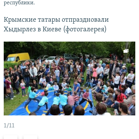
республики.
Крымские татары отпраздновали
Хыдырлез в Киеве (фотогалерея)
1/11
П
С