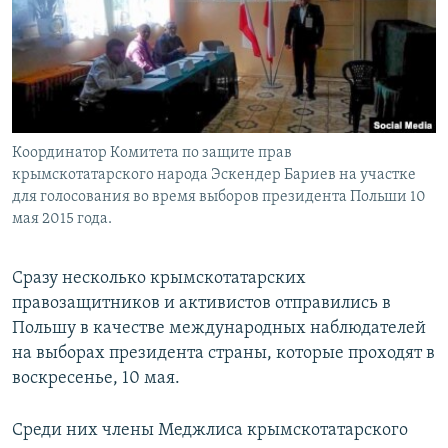
ПРИСОЕДИНЯЙТЕСЬ!
ПОБЕДИТЕЛЕЙ НЕ СУДЯТ?
КРЫМ.НЕПОКОРЕННЫЙ
ELIFBE
УКРАИНСКАЯ ПРОБЛЕМА КРЫМА
Все сайты RFE/RL
Координатор Комитета по защите прав
крымскотатарского народа Эскендер Бариев на участке
для голосования во время выборов президента Польши 10
мая 2015 года.
Сразу несколько крымскотатарских
правозащитников и активистов отправились в
Польшу в качестве международных наблюдателей
на выборах президента страны, которые проходят в
воскресенье, 10 мая.
Среди них члены Меджлиса крымскотатарского