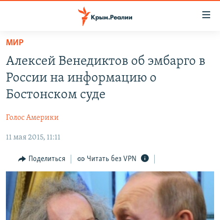
Доступность
ссылки
Вернуться
МИР
к
НОВОСТИ
Алексей Венедиктов об эмбарго в
основному
СПЕЦПРОЕКТЫ
содержанию
России на информацию о
ВОДА
Вернутся
ГРУЗ 200
Бостонском суде
к
ИСТОРИЯ
КАРТА ВОЕННЫХ ОБЪЕКТОВ КРЫМА
главной
Голос Америки
ЕЩЕ
11 ЛЕТ ОККУПАЦИИ КРЫМА. 11 ИСТОРИЙ СОПРОТИВЛЕНИЯ
навигации
Вернутся
11 мая 2015, 11:11
РАДІО СВОБОДА
ИНТЕРАКТИВ
к
КАК ОБОЙТИ БЛОКИРОВКУ
ИНФОГРАФИКА
Поделиться
Читать без VPN
поиску
ТЕЛЕПРОЕКТ КРЫМ.РЕАЛИИ
Українською
СОВЕТЫ ПРАВОЗАЩИТНИКОВ
Qırımtatar
ПРОПАВШИЕ БЕЗ ВЕСТИ