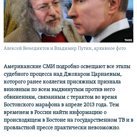
ПРИСОЕДИНЯЙТЕСЬ!
ПОБЕДИТЕЛЕЙ НЕ СУДЯТ?
КРЫМ.НЕПОКОРЕННЫЙ
ELIFBE
УКРАИНСКАЯ ПРОБЛЕМА КРЫМА
Все сайты RFE/RL
Алексей Венедиктов и Владимир Путин, архивное фото
Американские СМИ подробно освещают все этапы
судебного процесса над Джохаром Царнаевым,
которого ранее коллегия присяжных признала
виновным по всем выдвинутым против него
обвинениям, связанным с терактом во время
Бостонского марафона в апреле 2013 года. Тем
временем в России найти информацию о
происходящем в Бостоне на государственном ТВ и в
провластной прессе практически невозможно
.