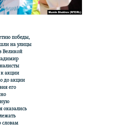
етию победы,
ышли на улицы
в Великой
Владимир
рналисты
 к акции
о до акции
вия его
нно
нную
я оказались
 лежать
о словам