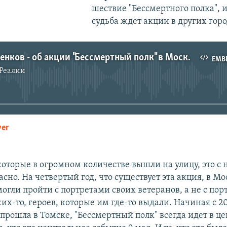
шествие "Бессмертного полка", 
судьба ждет акции в других горо
Сергей Лапенков - об акции "Бессмертный полк" в Москве
EMB
Реалии
No media source currently available
yer
EMBED
которые в огромном количестве вышли на улицу, это с
сно. На четвертый год, что существует эта акция, в М
огли пройти с портретами своих ветеранов, а не с по
х-то, героев, которые им где-то выдали. Начиная с 20
прошла в Томске, "Бессмертный полк" всегда идет в це