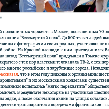
е
 праздничных торжеств в Москве, посвященных 70-л
стала акция "Бессмертный полк". До 500 тысяч людей в
толицы с фотографиями своих родных, участвовавших 
й войне. На Красной площади к ним присоединился 
ода назад "Бессмертный полк" придумали в Томске жу
крытого с тех пор властями телеканала ТВ-2, с тех пор
сь многие российские и зарубежные города. Незадолг
рассказал
, что в этом году подходы к организации шест
ародителями" и их московскими коллегами существе
чиновники попытались "мягко перехватить" обществе
омичей. В результате некоторые из участников шестви
нарядке, а после окончания акции на улицах остались
есятки транспарантов с портретами фронтовиков – п