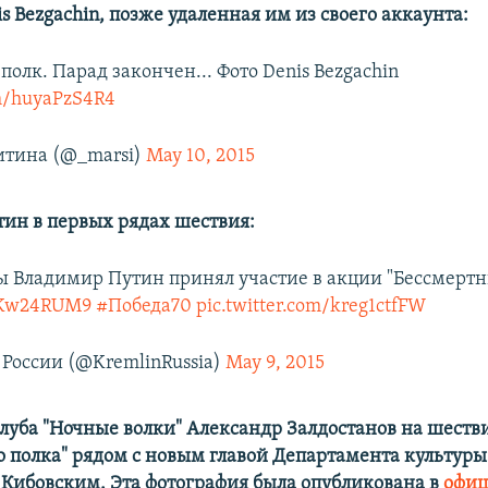
s Bezgachin, позже удаленная им из своего аккаунта:
олк. Парад закончен... Фото Denis Bezgachin
om/huyaPzS4R4
тина (@_marsi)
May 10, 2015
ин в первых рядах шествия:
ы Владимир Путин принял участие в акции "Бессмертн
nxKw24RUM9
#Победа70
pic.twitter.com/kreg1ctfFW
России (@KremlinRussia)
May 9, 2015
луба "Ночные волки"
Александр Залдостанов на шеств
о полка" рядом с новым главой Департамента культур
Кибовским. Эта фотография была опубликована в
офиц