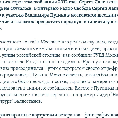
ганизаторов томской акции 2012 года Сергея Лапенков
да не случалось. В интервью Радио Свобода Сергей Лап
то к участию Владимира Путина в московском шествии 
личие от попыток превратить народную инициативу в 
.
смертного полка" в Москве стало редким случаем, когд
акции, сделанные ее участниками и полицией, практ
а улицы российской столицы, как сообщило ГУВД Мос
сяч человек. Когда колонна входила на Красную площад
твию присоединился Путин с портретом своего отца-фр
иридоновича Путина. Можно сказать, что для больши
кции это было неожиданностью, заранее о намерении 
участвовать в акции не сообщалось. Вместе с Путиным 
ругие близкие к власти персоны – например, лидер "Н
ирург" Залдостанов.
анспаранты с портретами ветеранов – фотография пол