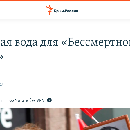
ая вода для «Бессмертно
»
29
ся
Читать без VPN