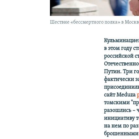
Шествие «бессмертного полка» в Москв
Кульминацией
в этом году 
российской с
Отечественно
Путин. Три г
фактически за
присоединили
сайт Meduza
томскими "пр
разошлись – 
инициативу т
на нем по раз
брошенными д