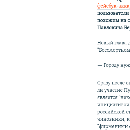
фейсбук-акка
пользователи
похожим на с
Павловича Бе
Новый глава 
"Бессмертном
— Городу нуж
Сразу после 
ли участие П
является "не
инициативой".
российской с
чиновники, к
"фирменный с