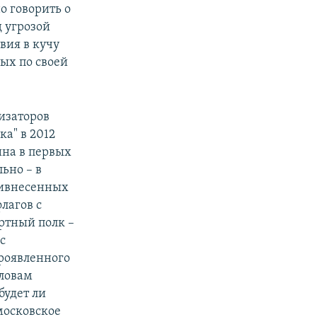
о говорить о
д угрозой
вия в кучу
ых по своей
низаторов
а" в 2012
ина в первых
ьно – в
ривнесенных
лагов с
ртный полк –
с
роявленного
ловам
будет ли
московское