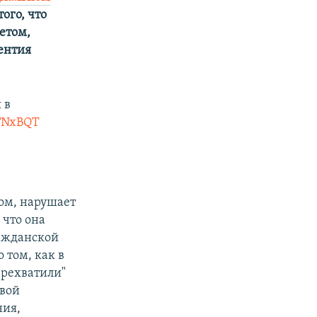
того, что
етом,
ентия
 в
UFNxBQT
том, нарушает
 что она
ражданской
 том, как в
ерехватили"
свой
ния,