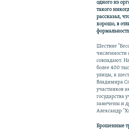
одного из ор
такого никог
рассказал, ч
хорошо, в от
формальность
Шествие "Бес
численности 
совпадают. Н
более 400 ты
улицы, к шес
Владимира Сп
участников а
государства 
замечены и д
Александр "Х
Брошенные тр