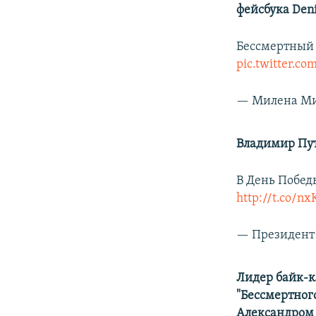
фейсбука Deni
Бессмертный п
pic.twitter.c
— Милена Ми
Владимир Пут
В День Побед
http://t.co/
— Президент 
Лидер байк-к
"Бессмертног
Александром 