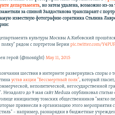
унте департамента
, но затем удалена, возможно из-за 
 заметили за спиной Залдостанова транспарант с портр
амую известную фотографию соратника Сталина Лавр
рии:
департамента культуры Москвы А.Кибовский прошёлся
 полку" рядом с портретом Берии
pic.twitter.com/Y4P
ен герой (@mossight)
May 11, 2015
окончания шествия в интернете развернулись споры о 
утина
устав акции "Бессмертный полк"
, который гласит,
коммерческой, неполитической, негосударственной г
 Незадолго до 9 мая сайт Meduza опубликовал статью о
толице инициативу томских общественников "мягко п
оторые привнесли в организацию этого мероприятия 
тиль" – например, разнарядки в бюджетные учрежде