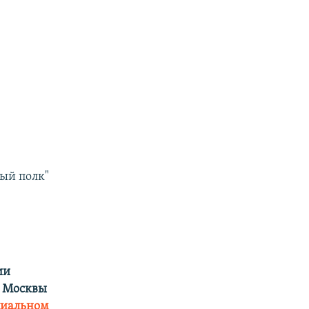
ый полк"
ии
ы Москвы
иальном