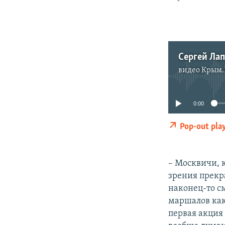
видео
Крым.
0:00
Pop-out pla
– Москвичи, 
зрения прекра
наконец-то см
маршалов каки
первая акция 