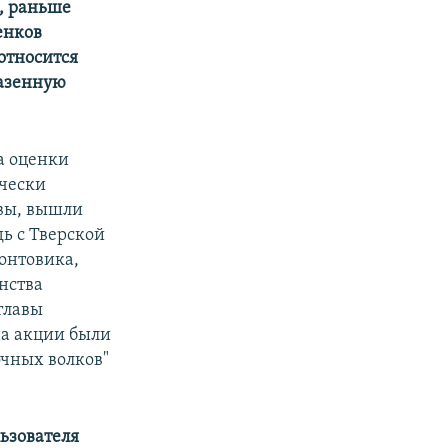
а, раньше
енков
относится
казенную
а оценки
ически
квы, вышли
ь с Тверской
онтовика,
нства
главы
на акции были
очных волков"
ьзователя