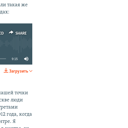
или такая же
дах:
ED
SHARE
9:15
Загрузить
SHARE
 нашей точки
оскве люди
ртретами
12 года, когда
нтре. Я