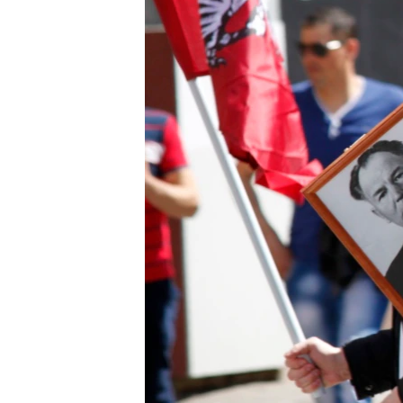
ПОБЕДИТЕЛЕЙ НЕ СУДЯТ?
КРЫМ.НЕПОКОРЕННЫЙ
ELIFBE
УКРАИНСКАЯ ПРОБЛЕМА КРЫМА