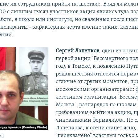
ие их сотрудникам прийти на шествие. Вряд ли можн
400 с лишним тысяч участников акции явились туда по
боте, в школе или институте, но сваленные после шест
анспаранты – характерная черта именно таких, казенн
ятий.
Сергей Лапенков
, один из орга
первой акции "Бессмертного полк
году в Томске, к появлению Пут
рядах шествия относится нормал
отличие от других моментов, п
московскими организаторами: ф
логотипом организации "Бессме
Москва", разнарядок по школам 
требованием выйти на акцию, п
чиновниками формализма. По с
Лапенкова, к осени станет ясно, 
"перехвачено" властями только 
ов