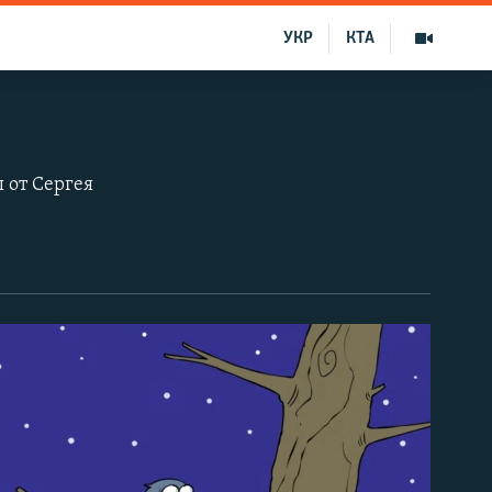
УКР
КТА
 от Сергея