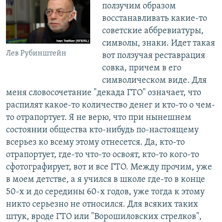
ползучим образом
восстанавливать какие-то
советские аббревиатуры,
символы, знаки. Идет такая
Лев Рубинштейн
вот ползучая реставрация
совка, причем в его
символическом виде. Для
меня словосочетание "декада ГТО" означает, что
распилят какое-то количество денег и кто-то о чем-
то отрапортует. Я не верю, что при нынешнем
состоянии общества кто-нибудь по-настоящему
всерьез ко всему этому отнесется. Да, кто-то
отрапортует, где-то что-то освоят, кто-то кого-то
сфотографирует, вот и все ГТО. Между прочим, уже
в моем детстве, а я учился в школе где-то в конце
50-х и до середины 60-х годов, уже тогда к этому
никто серьезно не относился. Для всяких таких
штук, вроде ГТО или "Ворошиловских стрелков",