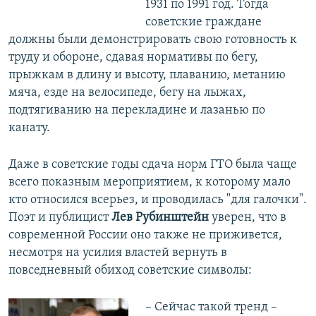
1931 по 1991 год. Тогда
советские граждане
должны были демонстрировать свою готовность к
труду и обороне, сдавая нормативы по бегу,
прыжкам в длину и высоту, плаванию, метанию
мяча, езде на велосипеде, бегу на лыжах,
подтягиванию на перекладине и лазанью по
канату.
Даже в советские годы сдача норм ГТО была чаще
всего показным мероприятием, к которому мало
кто относился всерьез, и проводилась "для галочки".
Поэт и публицист
Лев Рубинштейн
уверен, что в
современной России оно также не приживется,
несмотря на усилия властей вернуть в
повседневный обиход советские символы:
– Сейчас такой тренд –