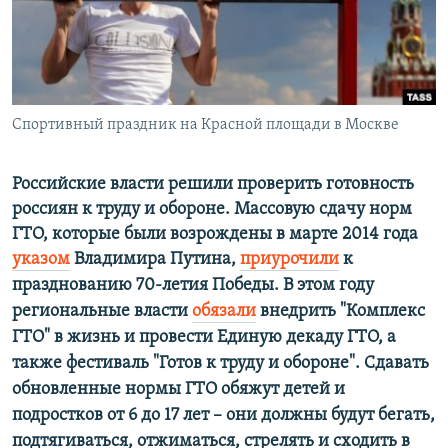
ПРИСОЕДИНЯЙТЕСЬ!
ПОБЕДИТЕЛЕЙ НЕ СУДЯТ?
КРЫМ.НЕПОКОРЕННЫЙ
ELIFBE
Спортивный праздник на Красной площади в Москве
УКРАИНСКАЯ ПРОБЛЕМА КРЫМА
Все сайты RFE/RL
Российские власти решили проверить готовность
россиян к труду и обороне. Массовую сдачу норм
ГТО, которые были возрождены
в марте 2014 года
указом
Владимира Путина,
приурочили
к
празднованию 70-летия Победы. В этом году
региональные власти
обязали
внедрить "Комплекс
ГТО" в жизнь и провести Единую декаду ГТО, а
также фестиваль "Готов к труду и обороне".
Сдавать
обновленные нормы ГТО обяжут детей и
подростков от 6 до 17 лет – они должны будут бегать,
подтягиваться, отжиматься, стрелять и сходить в