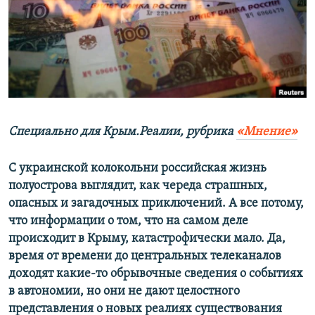
ПРИСОЕДИНЯЙТЕСЬ!
ПОБЕДИТЕЛЕЙ НЕ СУДЯТ?
КРЫМ.НЕПОКОРЕННЫЙ
ELIFBE
УКРАИНСКАЯ ПРОБЛЕМА КРЫМА
Все сайты RFE/RL
С
пециально для Крым.Реалии, ру
брика
«Мнение»
С украинской колокольни российская жизнь
полуострова выглядит, как череда страшных,
опасных и загадочных приключений. А все потому,
что информации о том, что на самом деле
происходит в Крыму, катастрофически мало. Да,
время от времени до центральных телеканалов
доходят какие-то обрывочные сведения о событиях
в автономии, но они не дают целостного
представления о новых реалиях существования