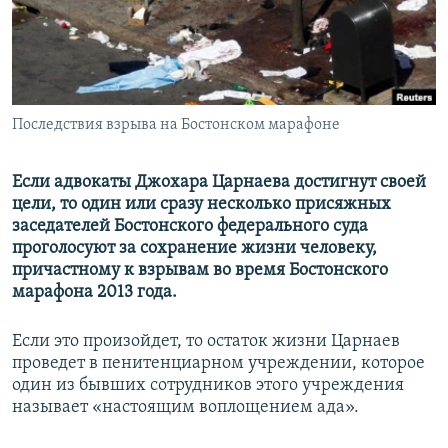
ПРИСОЕДИНЯЙТЕСЬ!
ПОБЕДИТЕЛЕЙ НЕ СУДЯТ?
КРЫМ.НЕПОКОРЕННЫЙ
ELIFBE
Последствия взрыва на Бостонском марафоне
УКРАИНСКАЯ ПРОБЛЕМА КРЫМА
Все сайты RFE/RL
Если адвокаты Джохара Царнаева достигнут своей
цели, то один или сразу несколько присяжных
заседателей Бостонского федерального суда
проголосуют за сохранение жизни человеку,
причастному к взрывам во время Бостонского
марафона 2013 года.
Если это произойдет, то остаток жизни Царнаев
проведет в пенитенциарном учреждении, которое
один из бывших сотрудников этого учреждения
называет «настоящим воплощением ада».