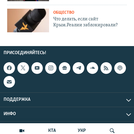
ОБЩЕСТВО
Что делать, если сайт
Крым.Реалии заблокировали?
ПРИСОЕДИНЯЙТЕСЬ!
ПОДДЕРЖКА
ИНФО
UTC+3
Copyright Крым.Реалии, 2026 | Все права защищены.
КТА
УКР