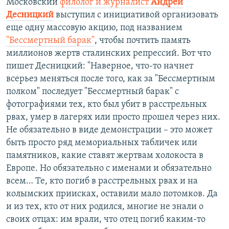
Московский
филолог и журналист
Андрей
Десницкий
выступил с инициативой организовать
еще одну массовую акцию, под названием
"Бессмертный барак"
, чтобы почтить память
миллионов жертв сталинских репрессий. Вот что
пишет Десницкий: "Наверное, что-то начнет
всерьез меняться после того, как за "Бессмертным
полком" последует "Бессмертный барак" с
фотографиями тех, кто был убит в расстрельных
рвах, умер в лагерях или просто прошел через них.
Не обязательно в виде демонстрации – это может
быть просто ряд мемориальных табличек или
памятников, какие ставят жертвам холокоста в
Европе. Но обязательно с именами и обязательно
всем… Те, кто погиб в расстрельных рвах и на
колымских приисках, оставили мало потомков. Да
и из тех, кто от них родился, многие не знали о
своих отцах: им врали, что отец погиб каким-то