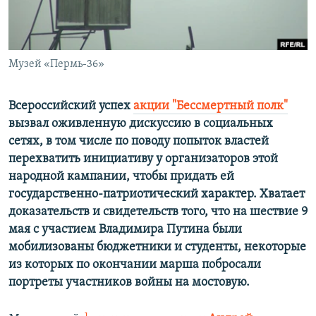
ПРИСОЕДИНЯЙТЕСЬ!
ПОБЕДИТЕЛЕЙ НЕ СУДЯТ?
КРЫМ.НЕПОКОРЕННЫЙ
ELIFBE
Музей «Пермь-36»
УКРАИНСКАЯ ПРОБЛЕМА КРЫМА
Всероссийский успех
акции "Бессмертный полк"
Все сайты RFE/RL
вызвал оживленную дискуссию в социальных
сетях, в том числе по поводу попыток властей
перехватить инициативу у организаторов этой
народной кампании, чтобы придать ей
государственно-патриотический характер. Хватает
доказательств и свидетельств того, что на шествие 9
мая с участием Владимира Путина были
мобилизованы бюджетники и студенты, некоторые
из которых по окончании марша побросали
портреты участников войны на мостовую.