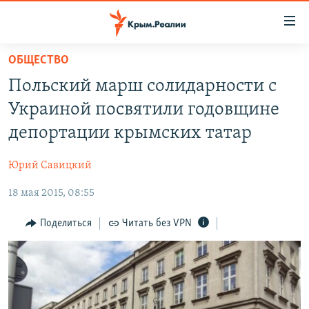
Доступность
ссылки
Вернуться
ОБЩЕСТВО
к
НОВОСТИ
Польский марш солидарности с
основному
СПЕЦПРОЕКТЫ
содержанию
Украиной посвятили годовщине
ВОДА
Вернутся
ГРУЗ 200
депортации крымских татар
к
ИСТОРИЯ
КАРТА ВОЕННЫХ ОБЪЕКТОВ КРЫМА
главной
Юрий Савицкий
ЕЩЕ
11 ЛЕТ ОККУПАЦИИ КРЫМА. 11 ИСТОРИЙ СОПРОТИВЛЕНИЯ
навигации
Вернутся
18 мая 2015, 08:55
РАДІО СВОБОДА
ИНТЕРАКТИВ
к
КАК ОБОЙТИ БЛОКИРОВКУ
ИНФОГРАФИКА
Поделиться
Читать без VPN
поиску
ТЕЛЕПРОЕКТ КРЫМ.РЕАЛИИ
Українською
СОВЕТЫ ПРАВОЗАЩИТНИКОВ
Qırımtatar
ПРОПАВШИЕ БЕЗ ВЕСТИ