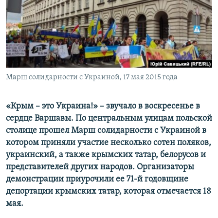
ПРИСОЕДИНЯЙТЕСЬ!
ПОБЕДИТЕЛЕЙ НЕ СУДЯТ?
КРЫМ.НЕПОКОРЕННЫЙ
ELIFBE
УКРАИНСКАЯ ПРОБЛЕМА КРЫМА
Все сайты RFE/RL
Марш солидарности с Украиной, 17 мая 2015 года
«Крым –
это Украина!»
–
звучало в воскресенье в
сердце Варшавы. По центральным улицам польской
столице прошел Марш солидарности с Украиной в
котором приняли участие несколько сотен поляков,
украинский, а также крымских татар, белорусов и
представителей других народов. Организаторы
демонстрации приурочили ее 71-й годовщине
депортации крымских татар, которая отмечается 18
мая.