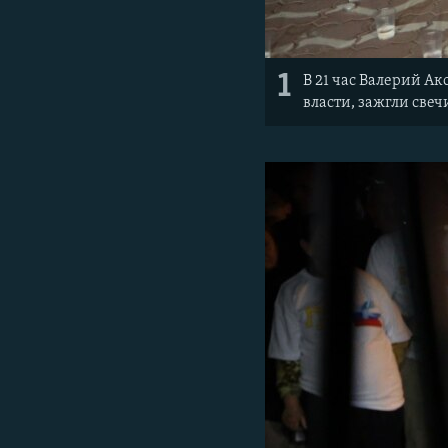
1
В 21 час Валерий Ак
власти, зажгли све