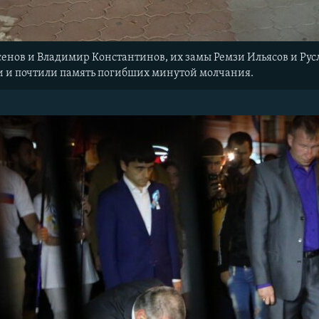
сенов и Владимир Константин​ов, их замы Ремзи Ильясов и Рус
чи и почтили память погибших минутой молчания.