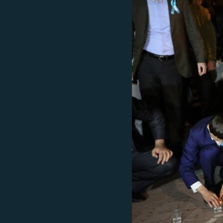
ПОБЕДИТЕЛЕЙ НЕ СУДЯТ?
КРЫМ.НЕПОКОРЕННЫЙ
ELIFBE
УКРАИНСКАЯ ПРОБЛЕМА КРЫМА