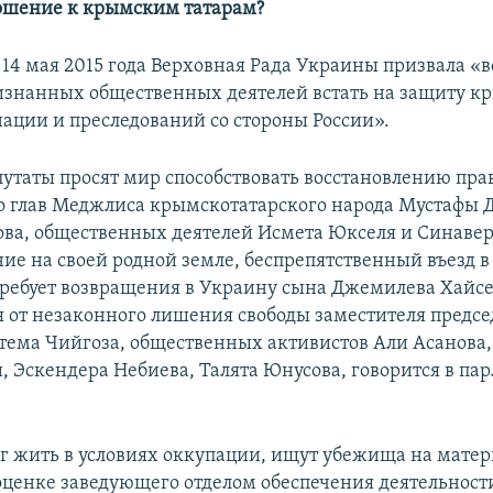
ошение к крымским татарам?
 14 мая 2015 года Верховная Рада Украины призвала «
изнанных общественных деятелей встать на защиту к
ации и преследований со стороны России».
утаты просят мир способствовать восстановлению пра
 глав Меджлиса крымскотатарского народа Мустафы 
ова, общественных деятелей Исмета Юкселя и Синаве
ие на своей родной земле, беспрепятственный въезд в
требует возвращения в Украину сына Джемилева Хайсе
 от незаконного лишения свободы заместителя предсе
ема Чийгоза, общественных активистов Али Асанова,
 Эскендера Небиева, Талята Юнусова, говорится в па
мог жить в условиях оккупации, ищут убежища на мате
оценке заведующего отделом обеспечения деятельност