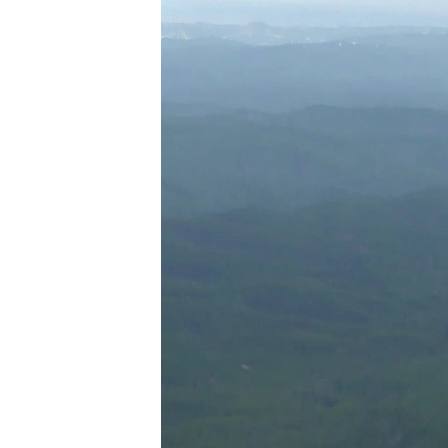
ПОБЕДИТЕЛЕЙ НЕ СУДЯТ?
КРЫМ.НЕПОКОРЕННЫЙ
ELIFBE
УКРАИНСКАЯ ПРОБЛЕМА КРЫМА