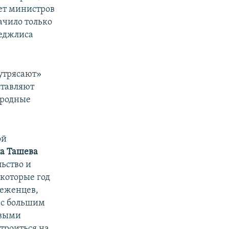
ет министров
ачило только
Меджлиса
утрясают»
ставляют
ародные
ой
а Ташева
льство и
 которые год
беженцев,
ь с большим
рвыми
троиться на