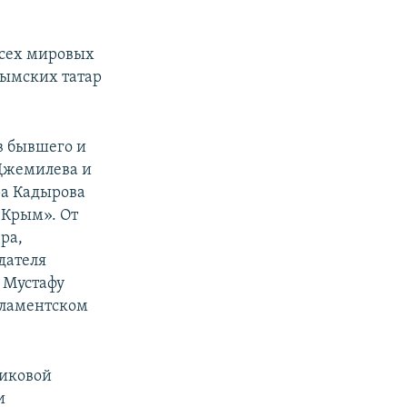
всех мировых
рымских татар
в бывшего и
Джемилева и
ра Кадырова
 Крым». От
ра,
дателя
 Мустафу
рламентском
риковой
и