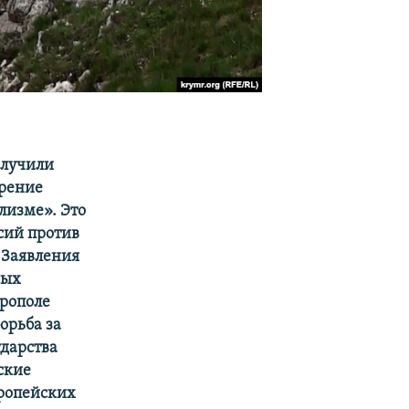
олучили
ерение
лизме». Это
сий против
 Заявления
ных
рополе
орьба за
ударства
ские
вропейских