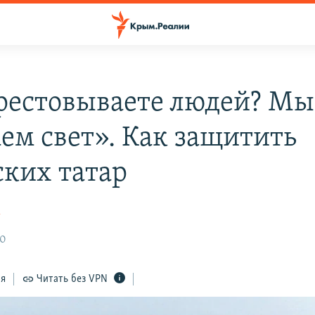
рестовываете людей? Мы
аем свет». Как защитить
ких татар
к
50
ся
Читать без VPN