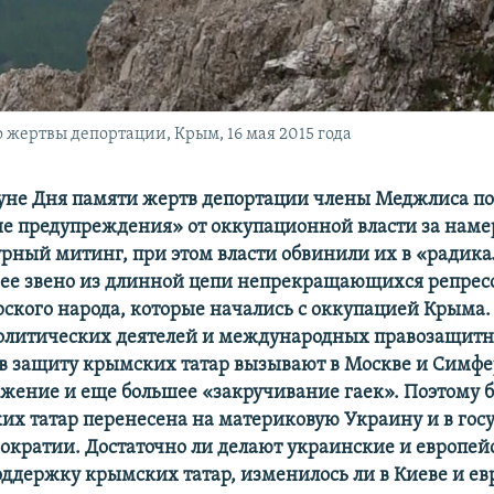
 жертвы депортации, Крым, 16 мая 2015 года
уне Дня памяти жертв депортации члены Меджлиса п
е предупреждения» от оккупационной власти за нам
урный митинг, при этом власти обвинили их в «радика
ее звено из длинной цепи непрекращающихся репрес
ского народа, которые начались с оккупацией Крыма.
политических деятелей и международных правозащит
в защиту крымских татар вызывают в Москве и Симфе
ажение и еще большее «закручивание гаек». Поэтому б
их татар перенесена на материковую Украину и в гос
ократии. Достаточно ли делают украинские и европей
оддержку крымских татар, изменилось ли в Киеве и е