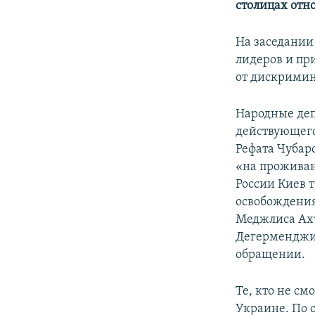
столицах отн
На заседании
лидеров и пр
от дискримин
Народные деп
действующего
Рефата Чубар
«на проживан
России Киев 
освобождения
Меджлиса Ахт
Дегерменджи,
обращении.
Те, кто не с
Украине. По 