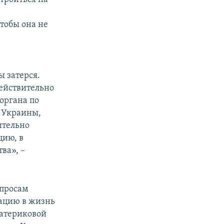
тобы она не
 затерся.
действительно
органа по
 Украины,
ительно
цию, в
ва», –
опросам
ацию в жизнь
материковой