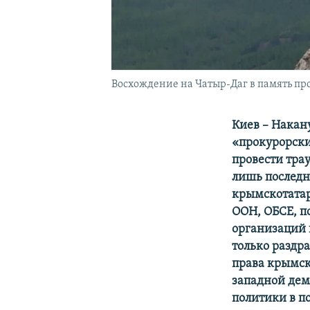
Восхождение на Чатыр-Даг в память про
Киев – Накан
«прокурорски
провести тра
лишь последн
крымскотатар
ООН, ОБСЕ, 
организаций 
только раздр
права крымск
западной дем
политики в п