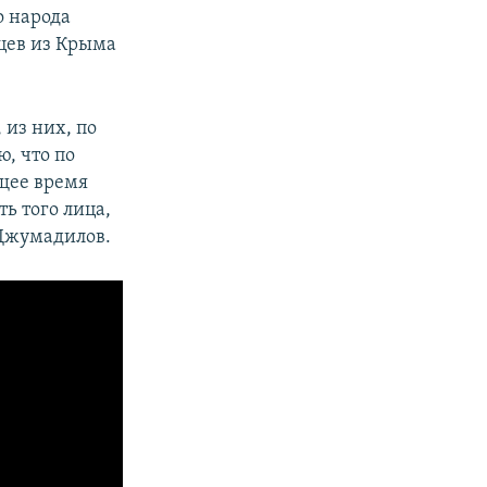
о народа
цев из Крыма
 из них, по
, что по
щее время
ь того лица,
 Джумадилов.