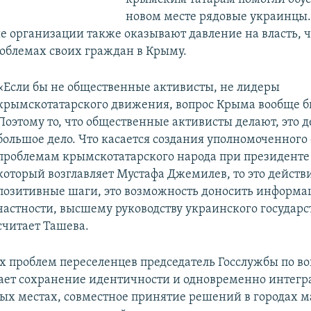
новом месте рядовые украинцы.
 организации также оказывают давление на власть, ч
роблемах своих граждан в Крыму.
«Если бы не общественные активисты, не лидеры
крымскотатарского движения, вопрос Крыма вообще бы
Поэтому то, что общественные активисты делают, это 
большое дело. Что касается создания уполномоченного 
проблемам крымскотатарского народа при президенте
который возглавляет Мустафа Джемилев, то это действ
позитивные шаги, это возможность доносить информа
частности, высшему руководству украинского государст
считает Ташева.
х проблем переселенцев председатель Госслужбы по в
ет сохранение идентичности и одновременно интегр
ых местах, совместное принятие решений в городах 