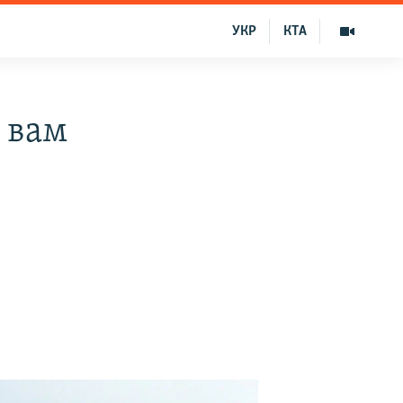
УКР
КТА
 вам