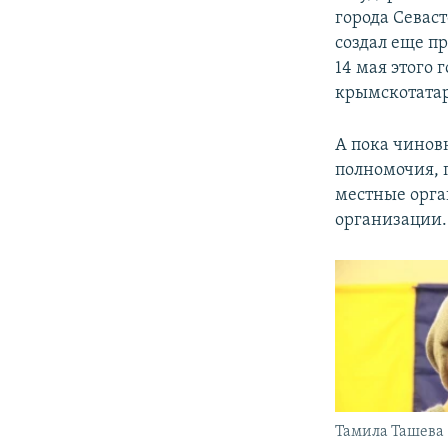
города Севас
создал еще п
14 мая этого 
крымскотата
А пока чинов
полномочия,
местные орга
организации.
Тамила Ташева