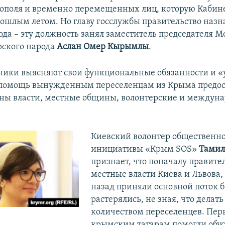
тополя и временно перемещенных лиц, которую Кабин
рошлым летом. Но главу госслужбы правительство назн
года – эту должность занял заместитель председателя 
рского народа
Аслан Омер Кырымлы
.
ники выясняют свои функциональные обязанности и «
 помощь вынужденным переселенцам из Крыма предо
ны власти, местные общины, волонтерские и междун
Киевский волонтер общественн
инициативы «Крым SOS»
Тамил
признает, что поначалу правите
местные власти Киева и Львова,
назад приняли основной поток 
растерялись, не зная, что делат
количеством переселенцев. Пе
крымским татарам помогли обус