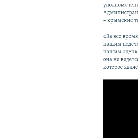
уполномоченн
Администрац
– крымские т
«За все время
нашим подсче
нашим оценка
она не ведетс
которое явля