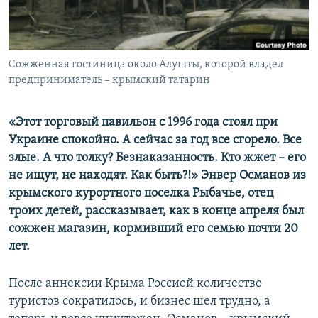
ПРИСОЕДИНЯЙТЕСЬ!
ПОБЕДИТЕЛЕЙ НЕ СУДЯТ?
КРЫМ.НЕПОКОРЕННЫЙ
ELIFBE
Сожженная гостиница около Алушты, которой владел
предприниматель – крымский татарин
УКРАИНСКАЯ ПРОБЛЕМА КРЫМА
Все сайты RFE/RL
«Этот торговый павильон с 1996 года стоял при
Украине спокойно. А сейчас за год все сгорело. Все
злые. А что толку? Безнаказанность. Кто жжет – его
не ищут, не находят. Как быть?!» Энвер Османов из
крымского курортного поселка Рыбачье, отец
троих детей, рассказывает, как в конце апреля был
сожжен магазин, кормивший его семью почти 20
лет.
После аннексии Крыма Россией количество
туристов сократилось, и бизнес шел трудно, а