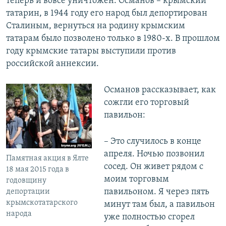
теперь и вовсе уничтожен. Османов – крымский
татарин, в 1944 году его народ был депортирован
Сталиным, вернуться на родину крымским
татарам было позволено только в 1980-х. В прошлом
году крымские татары выступили против
российской аннексии.
Османов рассказывает, как
сожгли его торговый
павильон:
– Это случилось в конце
апреля. Ночью позвонил
Памятная акция в Ялте
сосед. Он живет рядом с
18 мая 2015 года в
моим торговым
годовщину
павильоном. Я через пять
депортации
крымскотатарского
минут там был, а павильон
народа
уже полностью сгорел