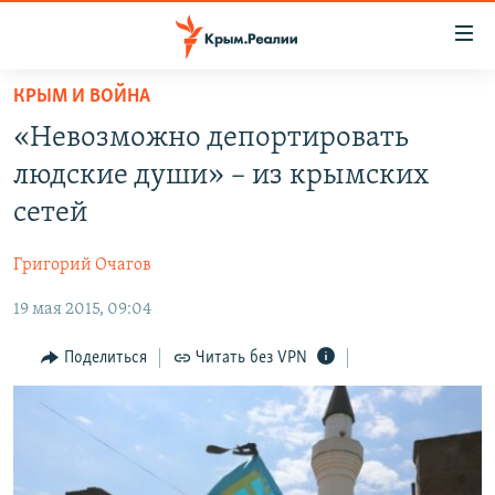
Доступность
ссылки
Вернуться
КРЫМ И ВОЙНА
к
НОВОСТИ
«Невозможно депортировать
основному
СПЕЦПРОЕКТЫ
содержанию
людские души» – из крымских
ВОДА
Вернутся
ГРУЗ 200
сетей
к
ИСТОРИЯ
КАРТА ВОЕННЫХ ОБЪЕКТОВ КРЫМА
главной
Григорий Очагов
ЕЩЕ
11 ЛЕТ ОККУПАЦИИ КРЫМА. 11 ИСТОРИЙ СОПРОТИВЛЕНИЯ
навигации
Вернутся
19 мая 2015, 09:04
РАДІО СВОБОДА
ИНТЕРАКТИВ
к
КАК ОБОЙТИ БЛОКИРОВКУ
ИНФОГРАФИКА
Поделиться
Читать без VPN
поиску
ТЕЛЕПРОЕКТ КРЫМ.РЕАЛИИ
Українською
СОВЕТЫ ПРАВОЗАЩИТНИКОВ
Qırımtatar
ПРОПАВШИЕ БЕЗ ВЕСТИ