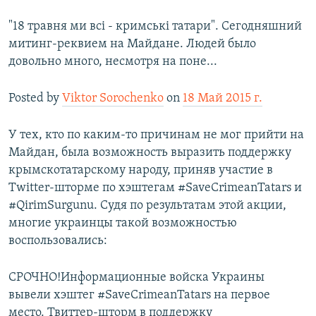
"18 травня ми всі - кримські татари". Сегодняшний
митинг-реквием на Майдане. Людей было
довольно много, несмотря на поне...
Posted by
Viktor Sorochenko
on
18 Май 2015 г.
У тех, кто по каким-то причинам не мог прийти на
Майдан, была возможность выразить поддержку
крымскотатарскому народу, приняв участие в
Twitter-шторме по хэштегам‪ #‎SaveCrimeanTatars‬ и
‪#‎QirimSurgunu‬. Судя по результатам этой акции,
многие украинцы такой возможностью
воспользовались:
СРОЧНО!Информационные войска Украины
вывели хэштег #SaveCrimeanTatars на первое
место. Твиттер-шторм в поддержку