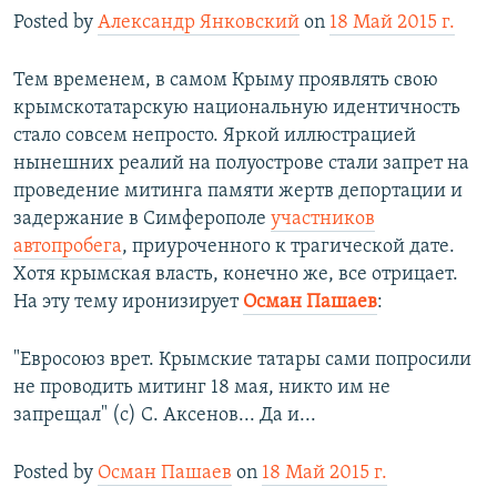
Posted by
Александр Янковский
on
18 Май 2015 г.
Тем временем, в самом Крыму проявлять свою
крымскотатарскую национальную идентичность
стало совсем непросто. Яркой иллюстрацией
нынешних реалий на полуострове стали запрет на
проведение митинга памяти жертв депортации и
задержание в Симферополе
участников
автопробега
, приуроченного к трагической дате.
Хотя крымская власть, конечно же, все отрицает.
На эту тему иронизирует
Осман Пашаев
:
"Евросоюз врет. Крымские татары сами попросили
не проводить митинг 18 мая, никто им не
запрещал" (с) С. Аксенов... Да и...
Posted by
Осман Пашаев
on
18 Май 2015 г.