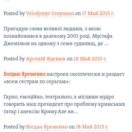
Posted by
Volodymyr Groysman
on
17 Май 2015 г.
Пригадую слова великої людини, з якою
познайомився в далекому 2001 році. Мустафа
Джемільов на одному з семи судилищ, де ...
Posted by
Арсеній Яценюк
on
18 Май 2015 г.
Богдан Яременко
настроен скептически и раздает
«всем сестрам по серьгам»:
Гарно, емоційно, театрально, а місцями мудро
говорить наш президент про проблему кримських
татар і анексію Криму.Але ви...
Posted by
Богдан Яременко
on
18 Май 2015 г.