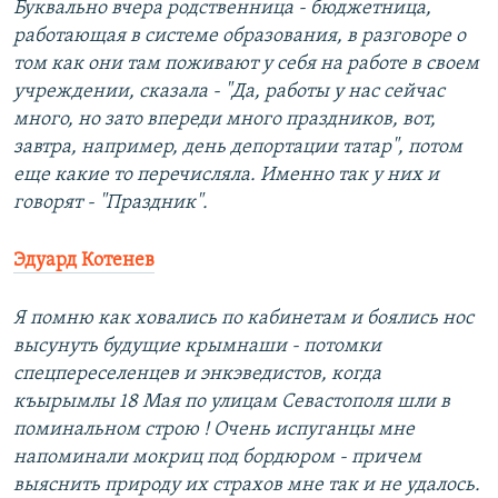
Буквально вчера родственница - бюджетница,
работающая в системе образования, в разговоре о
том как они там поживают у себя на работе в своем
учреждении, сказала - "Да, работы у нас сейчас
много, но зато впереди много праздников, вот,
завтра, например, день депортации татар", потом
еще какие то перечисляла. Именно так у них и
говорят - "Праздник".
Эдуард Котенев
Я помню как ховались по кабинетам и боялись нос
высунуть будущие крымнаши - потомки
спецпереселенцев и энкэведистов, когда
къырымлы 18 Мая по улицам Севастополя шли в
поминальном строю ! Очень испуганцы мне
напоминали мокриц под бордюром - причем
выяснить природу их страхов мне так и не удалось.