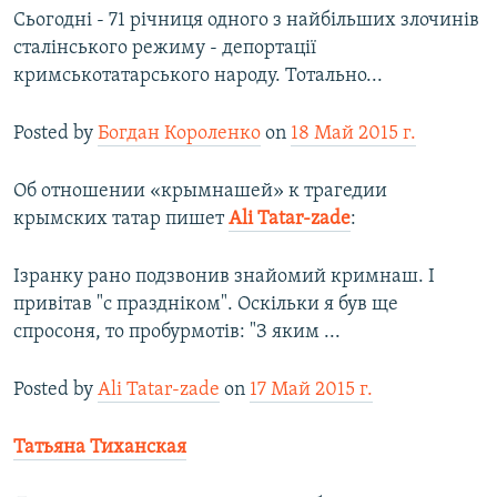
Сьогодні - 71 річниця одного з найбільших злочинів
сталінського режиму - депортації
кримськотатарського народу. Тотально...
Posted by
Богдан Короленко
on
18 Май 2015 г.
Об отношении «крымнашей» к трагедии
крымских татар пишет
Ali Tatar-zade
:
Ізранку рано подзвонив знайомий кримнаш. І
привітав "с праздніком". Оскільки я був ще
спросоня, то пробурмотів: "З яким ...
Posted by
Ali Tatar-zade
on
17 Май 2015 г.
Татьяна Тиханская