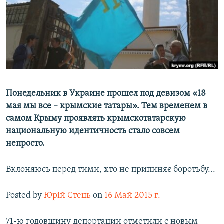
ПРИСОЕДИНЯЙТЕСЬ!
ПОБЕДИТЕЛЕЙ НЕ СУДЯТ?
КРЫМ.НЕПОКОРЕННЫЙ
ELIFBE
УКРАИНСКАЯ ПРОБЛЕМА КРЫМА
Все сайты RFE/RL
Понедельник в Украине прошел под девизом «18
мая мы все – крымские татары». Тем временем в
самом Крыму проявлять крымскотатарскую
национальную идентичность стало совсем
непросто.
Вклоняюсь перед тими, хто не припиняє боротьбу...
Posted by
Юрій Стець
on
16 Май 2015 г.
71-ю годовщину депортации отметили с новым