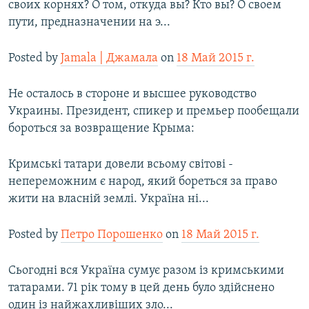
своих корнях? О том, откуда вы? Кто вы? О своем
пути, предназначении на э...
Posted by
Jamala | Джамала
on
18 Май 2015 г.
Не осталось в стороне и высшее руководство
Украины. Президент, спикер и премьер пообещали
бороться за возвращение Крыма:
Кримські татари довели всьому світові -
непереможним є народ, який бореться за право
жити на власній землі. Україна ні...
Posted by
Петро Порошенко
on
18 Май 2015 г.
Сьогодні вся Україна сумує разом із кримськими
татарами. 71 рік тому в цей день було здійснено
один із найжахливіших зло...