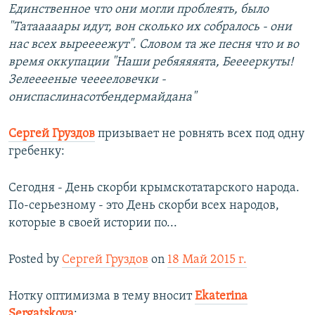
Единственное что они могли проблеять, было
"Татааааары идут, вон сколько их собралось - они
нас всех выреееежут". Словом та же песня что и во
время оккупации "Наши ребяяяяята, Бееееркуты!
Зелееееные чееееловечки -
ониспаслинасотбендермайдана"
Сергей Груздов
призывает не ровнять всех под одну
гребенку:
Сегодня - День скорби крымскотатарского народа.
По-серьезному - это День скорби всех народов,
которые в своей истории по...
Posted by
Сергей Груздов
on
18 Май 2015 г.
Нотку оптимизма в тему вносит
Ekaterina
Sergatskova
: