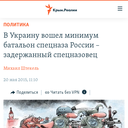
Доступность
ссылки
Вернуться
ПОЛИТИКА
к
НОВОСТИ
В Украину вошел минимум
основному
СПЕЦПРОЕКТЫ
содержанию
батальон спецназа России –
ВОДА
Вернутся
ГРУЗ 200
задержанный спецназовец
к
ИСТОРИЯ
КАРТА ВОЕННЫХ ОБЪЕКТОВ КРЫМА
главной
Михаил Штекель
ЕЩЕ
11 ЛЕТ ОККУПАЦИИ КРЫМА. 11 ИСТОРИЙ СОПРОТИВЛЕНИЯ
навигации
Вернутся
20 мая 2015, 11:10
РАДІО СВОБОДА
ИНТЕРАКТИВ
к
КАК ОБОЙТИ БЛОКИРОВКУ
ИНФОГРАФИКА
Поделиться
Читать без VPN
поиску
ТЕЛЕПРОЕКТ КРЫМ.РЕАЛИИ
Українською
СОВЕТЫ ПРАВОЗАЩИТНИКОВ
Qırımtatar
ПРОПАВШИЕ БЕЗ ВЕСТИ