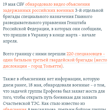
19 мая СБУ
обнародовало видео объяснения
задержанных российских военных
3-й отдельной
бригады специального назначения Главного
разведывательного управления Генштаба
Российской Федерации, в которых они сообщили,
что пришли в Украину в конце марта – начале
апреля.
Всего границу с ними перешли
220 спецназовцев –
один батальон третьей гвардейской бригады (место
дислокации – город Тольятти)
.
Также в объяснениях нет информации, которую
днем ранее, 18 мая, обнародовали военные – о том,
что задачей группы Ерофеева был захват моста для
того, чтобы открыть путь боевикам для захвата
Счастьевской ТЭС. Как стало известно из
объяснения
Александрова, третьим бойцом группы