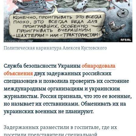
ПРИСОЕДИНЯЙТЕСЬ!
ПОБЕДИТЕЛЕЙ НЕ СУДЯТ?
КРЫМ.НЕПОКОРЕННЫЙ
ELIFBE
УКРАИНСКАЯ ПРОБЛЕМА КРЫМА
Все сайты RFE/RL
Политическая карикатура Алексея Кустовского
Служба безопасности Украины
обнародовала
объяснения
двух задержанных российских
спецназовцев и позволила проверить их состояние
международным организациям и украинским
журналистам. Россия признала, что это ее военные,
но называет их отставниками. Обменивать их на
украинских военных не планируют.
Задержанных разместили в госпитале, где их
посетили представители специальной