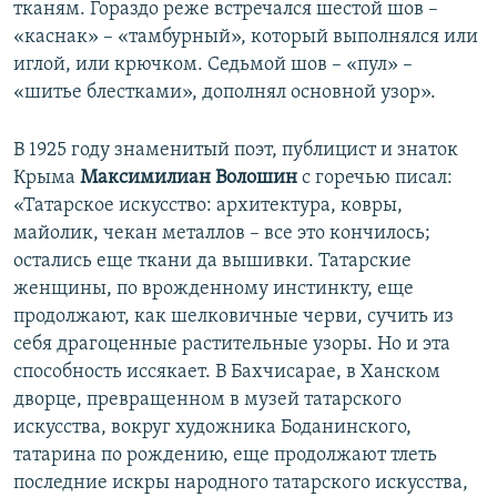
тканям. Гораздо реже встречался шестой шов –
«каснак» – «тамбурный», который выполнялся или
иглой, или крючком. Седьмой шов – «пул» –
«шитье блестками», дополнял основной узор».
В 1925 году знаменитый поэт, публицист и знаток
Крыма
Максимилиан Волошин
с горечью писал:
«Татарское искусство: архитектура, ковры,
майолик, чекан металлов – все это кончилось;
остались еще ткани да вышивки. Татарские
женщины, по врожденному инстинкту, еще
продолжают, как шелковичные черви, сучить из
себя драгоценные растительные узоры. Но и эта
способность иссякает. В Бахчисарае, в Ханском
дворце, превращенном в музей татарского
искусства, вокруг художника Боданинского,
татарина по рождению, еще продолжают тлеть
последние искры народного татарского искусства,