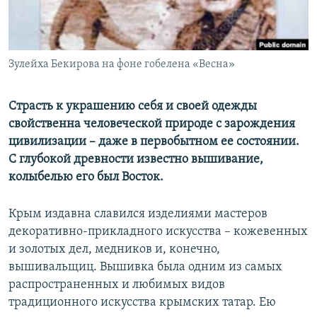
ПРИСОЕДИНЯЙТЕСЬ!
ПОБЕДИТЕЛЕЙ НЕ СУДЯТ?
КРЫМ.НЕПОКОРЕННЫЙ
ELIFBE
Зулейха Бекирова на фоне гобелена «Весна»
УКРАИНСКАЯ ПРОБЛЕМА КРЫМА
Страсть к украшению себя и своей одежды
Все сайты RFE/RL
свойственна человеческой природе с зарождения
цивилизации – даже в первобытном ее состоянии.
С глубокой древности известно вышивание,
колыбелью его был Восток.
Крым издавна славился изделиями мастеров
декоративно-прикладного искусства – кожевенных
и золотых дел, медников и, конечно,
вышивальщиц. Вышивка была одним из самых
распространенных и любимых видов
традиционного искусства крымских татар. Ею