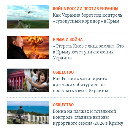
ВОЙНА РОССИИ ПРОТИВ УКРАИНЫ
Как Украина берет под контроль
«сухопутный коридор» в Крым
КРЫМ И ВОЙНА
«Стереть Киев с лица земли». Кто
в Крыму хочет уничтожения
Украины
ОБЩЕСТВО
Как Россия «мотивирует»
крымских абитуриентов
поступать в вузы Украины
ОБЩЕСТВО
Война на пляжах и тотальный
контроль: главные вызовы
курортного сезона-2026 в Крыму