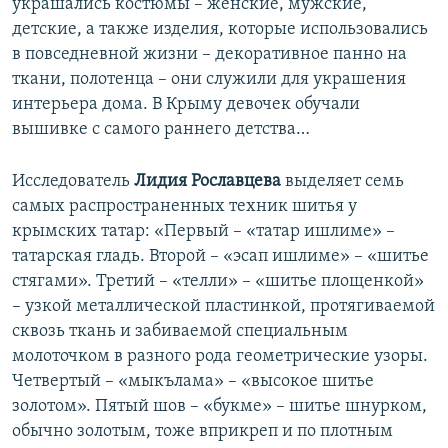
украшались костюмы – женские, мужские,
детские, а также изделия, которые использовались
в повседневной жизни – декоративное панно на
ткани, полотенца – они служили для украшения
интерьера дома. В Крыму девочек обучали
вышивке с самого раннего детства…
Исследователь
Лидия Рославцева
выделяет семь
самых распространенных техник шитья у
крымских татар: «Первый – «татар ишлиме» –
татарская гладь. Второй – «эсап ишлиме» – «шитье
стягами». Третий – «телли» – «шитье площенкой»
– узкой металлической пластинкой, протягиваемой
сквозь ткань и забиваемой специальным
молоточком в разного рода геометрические узоры.
Четвертый – «мыкълама» – «высокое шитье
золотом». Пятый шов – «букме» – шитье шнурком,
обычно золотым, тоже вприкреп и по плотным