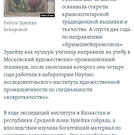
осваивала секреты
крымскотатарской
традиционной вышивки и
Работа Зулейхи
ткачества. А спустя два года
Бекировой
по направлению
«Крымшвейпромсоюза»
Зулейху как лучшую ученицу направили на учебу в
Московский художественно-промышленный
техникум, после окончания которого она четыре
года работала в лаборатории Научно-
исследовательского института художественной
промышленности по специальности
«ковроткачество».
В ходе экспедиций института в Казахстан и
республики Средней Азии Зулейха собрала, а
впоследствии изучила богатейший материал по