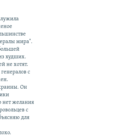
служила
шеное
ольшинстве
нералы мира".
 большей
из худших.
й не хотят.
генералов с
мен.
Украины. Он
мики
о нет желания
ровольцев с
бъясняю для
лохо.