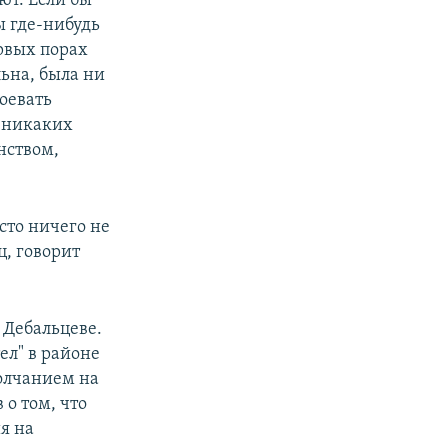
ют. Если бы
ы где-нибудь
ервых порах
ьна, была ни
воевать
ь никаких
нством,
сто ничего не
ц, говорит
 Дебальцеве.
ел" в районе
олчанием на
 о том, что
я на