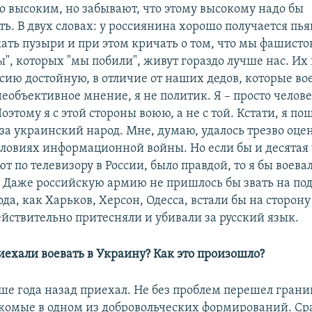
о высоким, но забывают, что этому высокому надо бы
ть. В двух словах: у россиянина хорошо получается пь
кать пузыри и при этом кричать о том, что мы фашисто
ы", которых "мы побили", живут гораздо лучше нас. Их
ию достойную, в отличие от наших дедов, которые воев
еобъективное мнение, я не политик. Я – просто челове
Поэтому я с этой стороны воюю, а не с той. Кстати, я по
 за украинский народ. Мне, думаю, удалось трезво оце
словиях информационной войны. Но если бы и десятая ч
т по телевизору в России, было правдой, то я бы воевал
. Даже российскую армию не пришлось бы звать на по
ода, как Харьков, Херсон, Одесса, встали бы на сторон
ействительно притесняли и убивали за русский язык.
иехали воевать в Украину? Как это произошло?
ше года назад приехал. Не без проблем перешел границу
комые в одном из добровольческих формирований. Ср