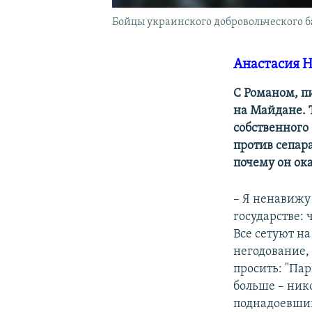
Бойцы украинского добровольческого 
Анастасия 
С Романом, п
на Майдане. 
собственного 
против сепара
почему он ок
– Я ненавижу
государстве:
Все сетуют на
негодование, 
просить: "Пар
больше – нико
поднадоевший