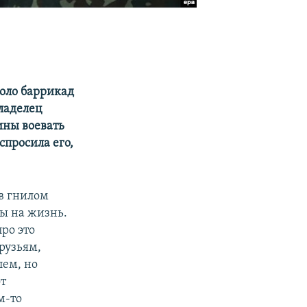
оло баррикад
ладелец
аины воевать
спросила его,
в гнилом
ы на жизнь.
про это
друзьям,
лем, но
от
м-то