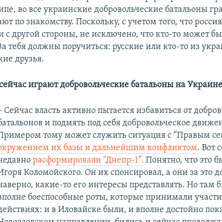
ципе, во все украинские добровольческие батальоны г
ют по знакомству. Поскольку, с учетом того, что росси
 с другой стороны, не исключено, что кто-то может бы
За тебя должны поручиться: русские или кто-то из укр
кие друзья.
 сейчас играют добровольческие батальоны на Украине
– Сейчас власть активно пытается избавиться от добро
батальонов и подмять под себя добровольческое движе
Примером тому может служить ситуация с “Правым се
окружением их базы и дальнейшим конфликтом
. Вот 
недавно
расформировали “Днепр-1”.
Понятно, что это б
Игоря Коломойского. Он их спонсировал, а они за это 
наверно, какие-то его интересы представлять. Но там 
вполне боеспособные роты, которые принимали участи
действиях: и в Иловайске были, и вполне достойно пок