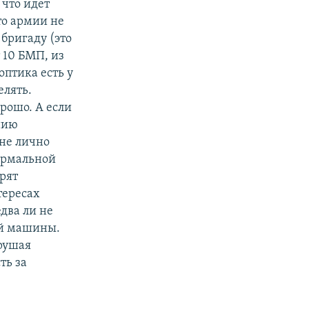
 что идет
то армии не
бригаду (это
т 10 БМП, из
 оптика есть у
елять.
орошо. А если
ению
не лично
формальной
рят
тересах
два ли не
ой машины.
арушая
ть за