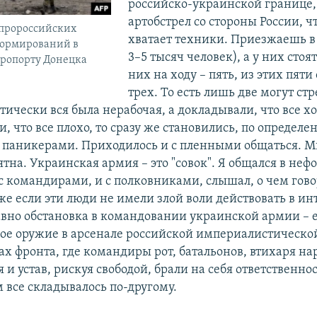
российско-украинской границе,
артобстрел со стороны России, ч
 пророссийских
хватает техники. Приезжаешь в 
ормирований в
3–5 тысяч человек), а у них стоя
эропорту Донецка
них на ходу – пять, из этих пяти
трех. То есть лишь две могут стр
ически вся была нерабочая, а докладывали, что все х
, что все плохо, то сразу же становились, по определ
 паникерами. Приходилось и с пленными общаться. М
тна. Украинская армия – это "совок". Я общался в не
 с командирами, и с полковниками, слышал, о чем гово
же если эти люди не имели злой воли действовать в ин
равно обстановка в командовании украинской армии – е
ое оружие в арсенале российской империалистическ
ах фронта, где командиры рот, батальонов, втихаря н
и устав, рискуя свободой, брали на себя ответственнос
 все складывалось по-другому.