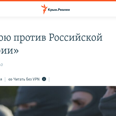
юю против Российской
рии»
40
ся
Читать без VPN