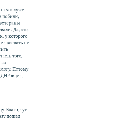
яным в луже
в побили,
 ветераны
али. Да, это,
к, у которого
шел воевать не
нить
асть того,
 за
дмогу. Потому
у ДНРовцев,
. Благо, тут
азу пошел