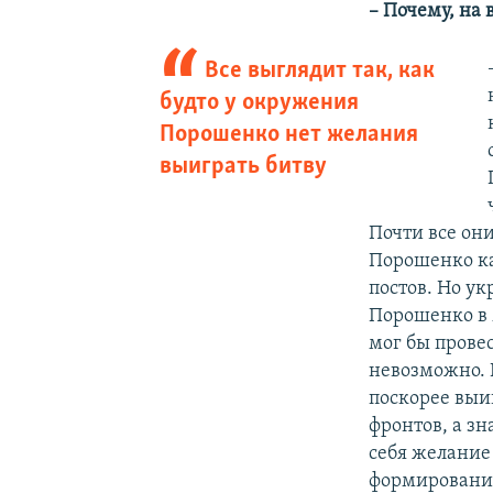
– Почему, на 
Все выглядит так, как
будто у окружения
Порошенко нет желания
выиграть битву
Почти все он
Порошенко ка
постов. Но у
Порошенко в 
мог бы прове
невозможно. 
поскорее выи
фронтов, а з
себя желание
формирований.