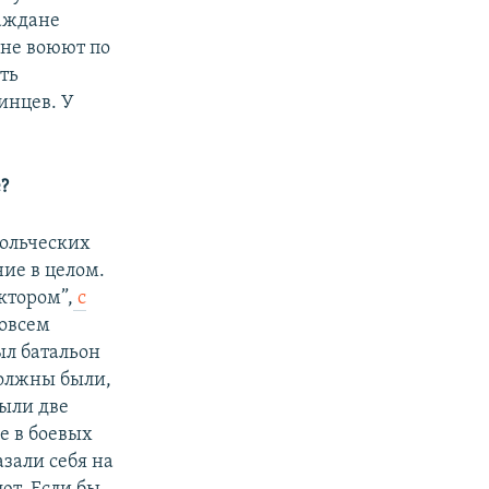
раждане
яне воюют по
ть
аинцев. У
?
вольческих
ние в целом.
ктором”,
с
совсем
ыл батальон
должны были,
были две
е в боевых
азали себя на