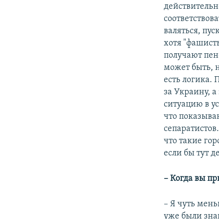
действительн
соответствова
валяться, пус
хотя "фашист
получают пенс
может быть, н
есть логика. 
за Украину, а
ситуацию в у
что показываю
сепаратистов
что такие гор
если бы тут д
– Когда вы пр
– Я чуть мень
уже были зна