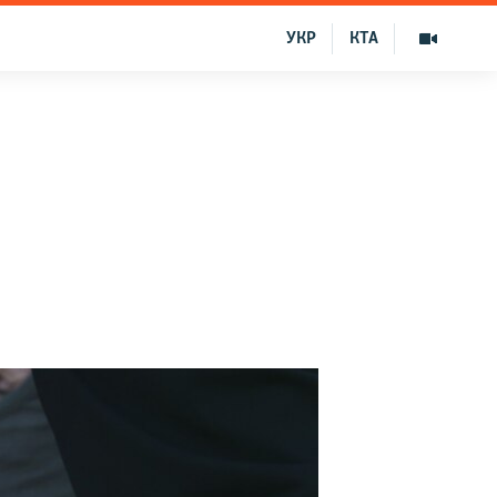
УКР
КТА