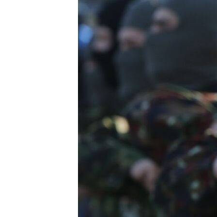
ПОБЕДИТЕЛЕЙ НЕ СУДЯТ?
КРЫМ.НЕПОКОРЕННЫЙ
ELIFBE
УКРАИНСКАЯ ПРОБЛЕМА КРЫМА