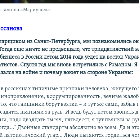
батальона «Мариуполь»
Носанова
иарщиком из Санкт-Петербурга, мы познакомились ок
Тогда еще ничто не предвещало, что тридцатилетний в
бизнеса в России летом 2014 года уедет на восток Укр
тистов. Спустя год мы вновь встретились с Романом. Я 
азался на войне и почему воюет на стороне Украины:
 в россиянах типичные признаки человека, живущего 
 чинопреклонение, коррумпированность, вечные жалоб
 то, что гаишники берут взятки – и тут же сами, забыв 
садятся пьяными за руль. И ведь будут потом звонить 
ни, надо двадцать тысяч, пятьдесят, я тут пьяный за ру
гда..." Двойные стандарты абсолютно во всем. Да и эт
 патриотический угар... Люди пытаются гордиться че