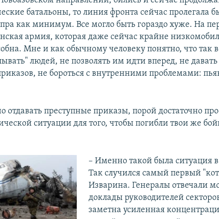
Новоазовском направлении, бились и сейчас продолжа
ческие батальоны, то линия фронта сейчас пролегала б
епра как минимум. Все могло быть гораздо хуже. На п
нская армия, которая даже сейчас крайне низкомобил
собна. Мне и как обычному человеку понятно, что так 
пывать" людей, не позволять им идти вперед, не дават
риказов, не бороться с внутренними проблемами: пья
но отдавать преступные приказы, порой достаточно про
ической ситуации для того, чтобы погибли твои же бой
– Именно такой была ситуация в
Так случился самый первый "кот
Изварина. Генералы отвечали м
доклады руководителей секторов
заметна усиленная концентраци