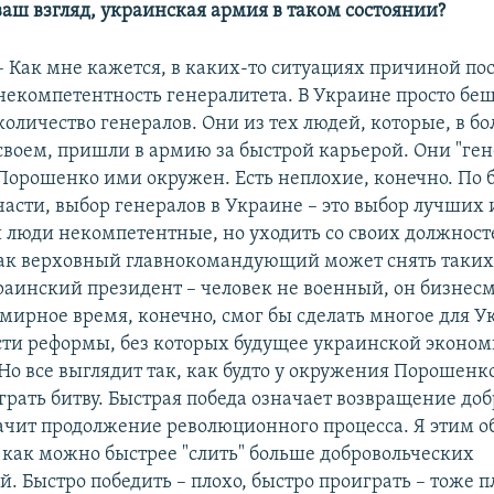
ваш взгляд, украинская армия в таком состоянии?
– Как мне кажется, в каких-то ситуациях причиной по
некомпетентность генералитета. В Украине просто бе
количество генералов. Они из тех людей, которые, в б
своем, пришли в армию за быстрой карьерой. Они "ге
Порошенко ими окружен. Есть неплохие, конечно. По
части, выбор генералов в Украине – это выбор лучших 
и люди некомпетентные, но уходить со своих должносте
к верховный главнокомандующий может снять таких 
краинский президент – человек не военный, он бизнес
мирное время, конечно, смог бы сделать многое для 
сти реформы, без которых будущее украинской эконо
Но все выглядит так, как будто у окружения Порошенк
грать битву. Быстрая победа означает возвращение доб
начит продолжение революционного процесса. Я этим о
 как можно быстрее "слить" больше добровольческих
 Быстро победить – плохо, быстро проиграть – тоже п