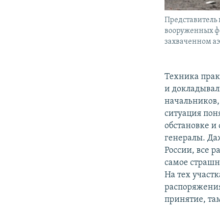
Представитель
вооруженных ф
захваченном а
Техника практ
и докладывали
начальников,
ситуация поня
обстановке и
генералы. Да
России, все 
самое страшн
На тех участк
распоряжения 
принятие, там