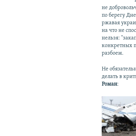
не доброволь
по берегу Дн
ржавая украи
на что не спо
нельзя: "зака
конкретных п
разбоем.
Не обязатель
делать в крит
Роман
: