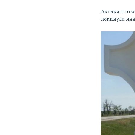
Активист отм
покинули ина