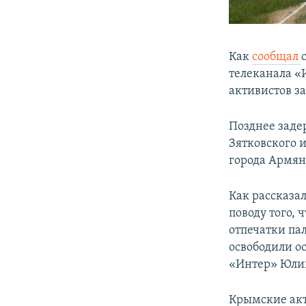
Как
сообщал
телеканала «
активистов з
Позднее заде
Зятковского и
города Армян
Как рассказа
поводу того,
отпечатки па
освободили о
«Интер» Юли
Крымские акт