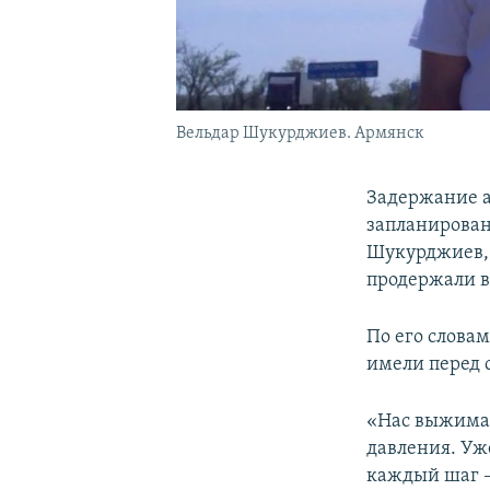
Вельдар Шукурджиев. Армянск
Задержание а
запланирован
Шукурджиев, 
продержали в
По его словам
имели перед 
«Нас выжимаю
давления. Уж
каждый шаг –