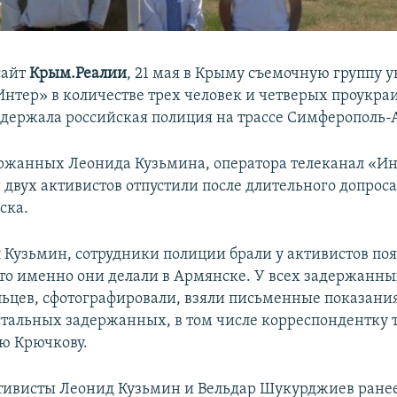
сайт
Крым.Реалии
, 21 мая в Крыму съемочную группу 
Интер» в количестве трех человек и четверых проукра
адержала российская полиция на трассе Симферополь-
ржанных Леонида Кузьмина, оператора телеканал «Ин
 двух активистов отпустили после длительного допроса
ска.
л Кузьмин, сотрудники полиции брали у активистов по
 что именно они делали в Армянске. У всех задержанны
льцев, сфотографировали, взяли письменные показани
стальных задержанных, в том числе корреспондентку 
ю Крючкову.
ивисты Леонид Кузьмин и Вельдар Шукурджиев ране