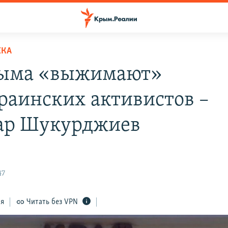
ЕКА
рыма «выжимают»
раинских активистов –
ар Шукурджиев
47
ся
Читать без VPN