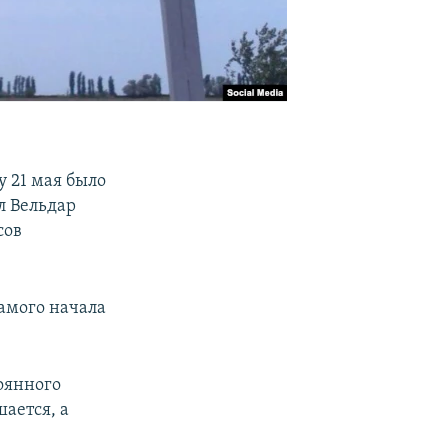
 21 мая было
 Вельдар
сов
самого начала
оянного
ается, а