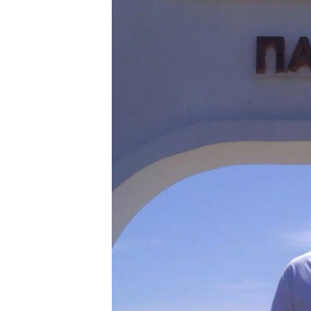
ПОБЕДИТЕЛЕЙ НЕ СУДЯТ?
КРЫМ.НЕПОКОРЕННЫЙ
ELIFBE
УКРАИНСКАЯ ПРОБЛЕМА КРЫМА