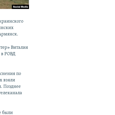
украинского
инских
Армянск.
тер» Виталия
 в РОВД
яснения по
х взяли
я. Позднее
телеканала
е были