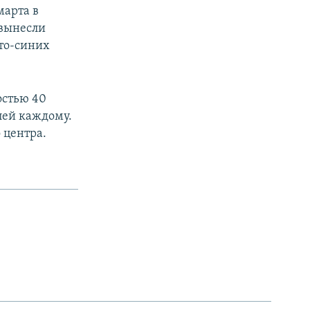
марта в
 вынесли
то-синих
остью 40
лей каждому.
 центра.