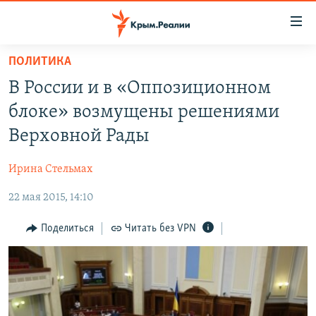
Доступность
ссылки
Вернуться
ПОЛИТИКА
к
НОВОСТИ
В России и в «Оппозиционном
основному
СПЕЦПРОЕКТЫ
содержанию
блоке» возмущены решениями
ВОДА
Вернутся
ГРУЗ 200
Верховной Рады
к
ИСТОРИЯ
КАРТА ВОЕННЫХ ОБЪЕКТОВ КРЫМА
главной
Ирина Стельмах
ЕЩЕ
11 ЛЕТ ОККУПАЦИИ КРЫМА. 11 ИСТОРИЙ СОПРОТИВЛЕНИЯ
навигации
Вернутся
22 мая 2015, 14:10
РАДІО СВОБОДА
ИНТЕРАКТИВ
к
КАК ОБОЙТИ БЛОКИРОВКУ
ИНФОГРАФИКА
Поделиться
Читать без VPN
поиску
ТЕЛЕПРОЕКТ КРЫМ.РЕАЛИИ
Українською
СОВЕТЫ ПРАВОЗАЩИТНИКОВ
Qırımtatar
ПРОПАВШИЕ БЕЗ ВЕСТИ