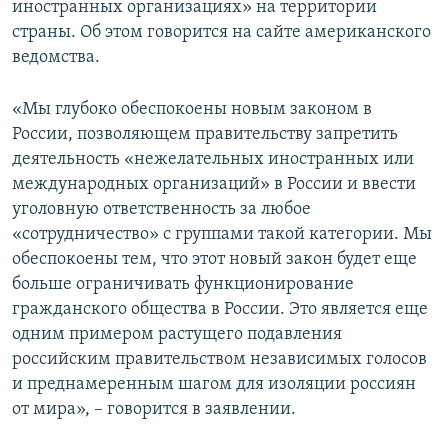
иностранных организациях» на территории
ПРИСОЕДИНЯЙТЕСЬ!
ПОБЕДИТЕЛЕЙ НЕ СУДЯТ?
страны. Об этом говорится на сайте американского
КРЫМ.НЕПОКОРЕННЫЙ
ведомства.
ELIFBE
«Мы глубоко обеспокоены новым законом в
УКРАИНСКАЯ ПРОБЛЕМА КРЫМА
России, позволяющем правительству запретить
Все сайты RFE/RL
деятельность «нежелательных иностранных или
международных организаций» в России и ввести
уголовную ответственность за любое
«сотрудничество» с группами такой категории. Мы
обеспокоены тем, что этот новый закон будет еще
больше ограничивать функционирование
гражданского общества в России. Это является еще
одним примером растущего подавления
российским правительством независимых голосов
и преднамеренным шагом для изоляции россиян
от мира», – говорится в заявлении.