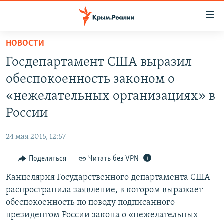
Доступность
ссылки
Вернуться
НОВОСТИ
к
НОВОСТИ
Госдепартамент США выразил
основному
СПЕЦПРОЕКТЫ
содержанию
обеспокоенность законом о
ВОДА
Вернутся
ГРУЗ 200
«нежелательных организациях» в
к
ИСТОРИЯ
КАРТА ВОЕННЫХ ОБЪЕКТОВ КРЫМА
России
главной
ЕЩЕ
11 ЛЕТ ОККУПАЦИИ КРЫМА. 11 ИСТОРИЙ СОПРОТИВЛЕНИЯ
навигации
24 мая 2015, 12:57
Вернутся
РАДІО СВОБОДА
ИНТЕРАКТИВ
к
Поделиться
Читать без VPN
КАК ОБОЙТИ БЛОКИРОВКУ
ИНФОГРАФИКА
поиску
Канцелярия Государственного департамента США
ТЕЛЕПРОЕКТ КРЫМ.РЕАЛИИ
Українською
распространила заявление, в котором выражает
СОВЕТЫ ПРАВОЗАЩИТНИКОВ
обеспокоенность по поводу подписанного
Qırımtatar
президентом России закона о «нежелательных
ПРОПАВШИЕ БЕЗ ВЕСТИ