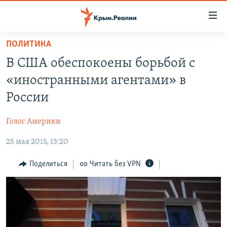
Доступность
ссылки
Вернуться
ПОЛИТИКА
к
НОВОСТИ
В США обеспокоены борьбой с
основному
СПЕЦПРОЕКТЫ
содержанию
«иностранными агентами» в
ВОДА
Вернутся
ГРУЗ 200
России
к
ИСТОРИЯ
КАРТА ВОЕННЫХ ОБЪЕКТОВ КРЫМА
главной
Голос Америки
ЕЩЕ
11 ЛЕТ ОККУПАЦИИ КРЫМА. 11 ИСТОРИЙ СОПРОТИВЛЕНИЯ
навигации
Вернутся
25 мая 2015, 13:20
РАДІО СВОБОДА
ИНТЕРАКТИВ
к
КАК ОБОЙТИ БЛОКИРОВКУ
ИНФОГРАФИКА
Поделиться
Читать без VPN
поиску
ТЕЛЕПРОЕКТ КРЫМ.РЕАЛИИ
Українською
СОВЕТЫ ПРАВОЗАЩИТНИКОВ
Qırımtatar
ПРОПАВШИЕ БЕЗ ВЕСТИ