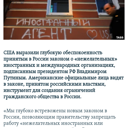
ПРИСОЕДИНЯЙТЕСЬ!
ПОБЕДИТЕЛЕЙ НЕ СУДЯТ?
КРЫМ.НЕПОКОРЕННЫЙ
ELIFBE
УКРАИНСКАЯ ПРОБЛЕМА КРЫМА
Все сайты RFE/RL
США выразили глубокую обеспокоенность
принятым в России законом о «нежелательных»
иностранных и международных организациях,
подписанным президентом РФ Владимиром
Путиным. Американские официальные лица видят
в законе, принятом российскими властями,
инструмент для создания ограничений
гражданского общества в России.
«Мы глубоко встревожены новым законом в
России, позволяющим правительству запрещать
работу
«
нежелательных иностранных или