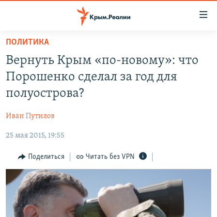
Доступность
ссылки
Вернуться
ПОЛИТИКА
к
НОВОСТИ
Вернуть Крым «по-новому»: что
основному
СПЕЦПРОЕКТЫ
содержанию
Порошенко сделал за год для
ВОДА
Вернутся
ГРУЗ 200
полуострова?
к
ИСТОРИЯ
КАРТА ВОЕННЫХ ОБЪЕКТОВ КРЫМА
главной
Иван Путилов
ЕЩЕ
11 ЛЕТ ОККУПАЦИИ КРЫМА. 11 ИСТОРИЙ СОПРОТИВЛЕНИЯ
навигации
Вернутся
25 мая 2015, 19:55
РАДІО СВОБОДА
ИНТЕРАКТИВ
к
КАК ОБОЙТИ БЛОКИРОВКУ
ИНФОГРАФИКА
Поделиться
Читать без VPN
поиску
ТЕЛЕПРОЕКТ КРЫМ.РЕАЛИИ
Українською
СОВЕТЫ ПРАВОЗАЩИТНИКОВ
Qırımtatar
ПРОПАВШИЕ БЕЗ ВЕСТИ