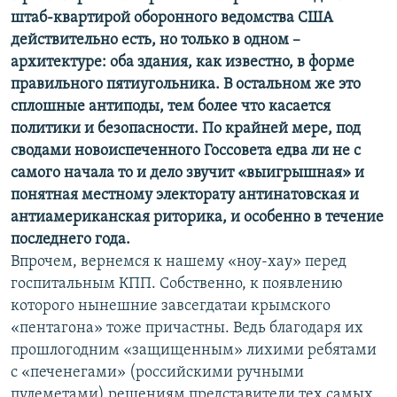
штаб-квартирой оборонного ведомства США
действительно есть, но только в одном –
архитектуре: оба здания, как известно, в форме
правильного пятиугольника. В остальном же это
сплошные антиподы, тем более что касается
политики и безопасности. По крайней мере, под
сводами новоиспеченного Госсовета едва ли не с
самого начала то и дело звучит «выигрышная» и
понятная местному электорату антинатовская и
антиамериканская риторика, и особенно в течение
последнего года.
Впрочем, вернемся к нашему «ноу-хау» перед
госпитальным КПП. Собственно, к появлению
которого нынешние завсегдатаи крымского
«пентагона» тоже причастны. Ведь благодаря их
прошлогодним «защищенным» лихими ребятами
с «печенегами» (российскими ручными
пулеметами) решениям представители тех самых