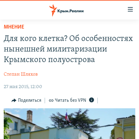
Доступность
ссылки
Вернуться
МНЕНИЕ
к
НОВОСТИ
Для кого клетка? Об особенностях
основному
СПЕЦПРОЕКТЫ
содержанию
нынешней милитаризации
ВОДА
Вернутся
ГРУЗ 200
Крымского полуострова
к
ИСТОРИЯ
КАРТА ВОЕННЫХ ОБЪЕКТОВ КРЫМА
главной
Степан Шляхов
ЕЩЕ
11 ЛЕТ ОККУПАЦИИ КРЫМА. 11 ИСТОРИЙ СОПРОТИВЛЕНИЯ
навигации
Вернутся
27 мая 2015, 12:00
РАДІО СВОБОДА
ИНТЕРАКТИВ
к
КАК ОБОЙТИ БЛОКИРОВКУ
ИНФОГРАФИКА
Поделиться
Читать без VPN
поиску
ТЕЛЕПРОЕКТ КРЫМ.РЕАЛИИ
Українською
СОВЕТЫ ПРАВОЗАЩИТНИКОВ
Qırımtatar
ПРОПАВШИЕ БЕЗ ВЕСТИ