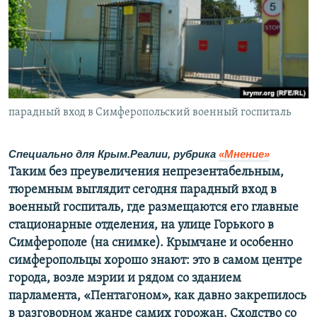
ПРИСОЕДИНЯЙТЕСЬ!
ПОБЕДИТЕЛЕЙ НЕ СУДЯТ?
КРЫМ.НЕПОКОРЕННЫЙ
ELIFBE
УКРАИНСКАЯ ПРОБЛЕМА КРЫМА
Все сайты RFE/RL
парадный вход в Симферопольский военный госпиталь
Специально для Крым.Реалии,
рубрика
«Мнение»
Таким без преувеличения непрезентабельным,
тюремным выглядит сегодня парадный вход в
военный госпиталь, где размещаются его главные
стационарные отделения, на улице Горького в
Симферополе (на снимке). Крымчане и особенно
симферопольцы хорошо знают: это в самом центре
города, возле мэрии и рядом со зданием
парламента, «Пентагоном», как давно закрепилось
в разговорном жанре самих горожан. Сходство со