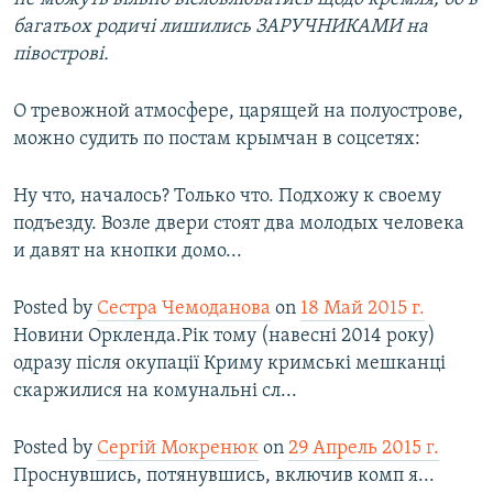
багатьох родичі лишились ЗАРУЧНИКАМИ на
півострові.
О тревожной атмосфере, царящей на полуострове,
можно судить по постам крымчан в соцсетях:
Ну что, началось? Только что. Подхожу к своему
подъезду. Возле двери стоят два молодых человека
и давят на кнопки домо...
Posted by
Сестра Чемоданова
on
18 Май 2015 г.
Новини Оркленда.Рік тому (навесні 2014 року)
одразу після окупації Криму кримські мешканці
скаржилися на комунальні сл...
Posted by
Сергій Мокренюк
on
29 Апрель 2015 г.
Проснувшись, потянувшись, включив комп я...