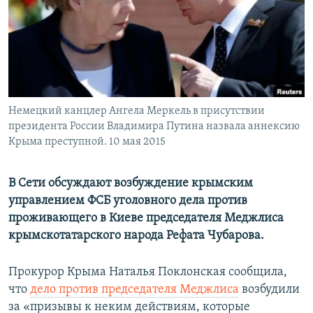
ПРИСОЕДИНЯЙТЕСЬ!
ПОБЕДИТЕЛЕЙ НЕ СУДЯТ?
КРЫМ.НЕПОКОРЕННЫЙ
ELIFBE
УКРАИНСКАЯ ПРОБЛЕМА КРЫМА
Все сайты RFE/RL
Немецкий канцлер Ангела Меркель в присутствии
президента России Владимира Путина назвала аннексию
Крыма преступной. 10 мая 2015
В Сети обсуждают возбуждение крымским
управлением ФСБ уголовного дела против
проживающего в Киеве председателя Меджлиса
крымскотатарского народа Рефата Чубарова.
Прокурор Крыма Наталья Поклонская сообщила,
что
дело против председателя Меджлиса
возбудили
за «призывы к неким действиям, которые