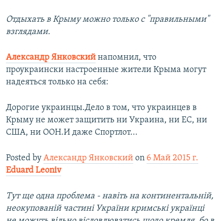
Отдыхать в Крыму можно только с "правильными"
взглядами.
Александр Янковский
напомнил, что
проукраински настроенные жители Крыма могут
надеяться только на себя:
Дорогие украинцы.Дело в том, что украинцев в
Крыму не может защитить ни Украина, ни ЕС, ни
США, ни ООН.И даже Спортлот...
Posted by
Александр Янковский
on
6 Май 2015 г.
Eduard Leoniv
Тут ще одна проблема - навіть на континентальній,
неокупованій частині України кримські українці
не можуть вільно вісловлюватись щодо кремля, бо в