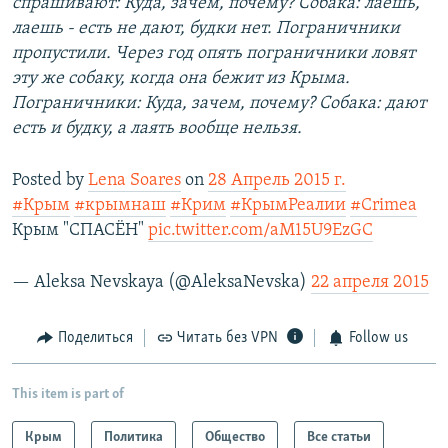
спрашивают: Куда, зачем, почему? Собака: лаешь,
лаешь - есть не дают, будки нет. Пограничники
пропустили. Через год опять пограничники ловят
эту же собаку, когда она бежит из Крыма.
Пограничники: Куда, зачем, почему? Собака: дают
есть и будку, а лаять вообще нельзя.
Posted by
Lena Soares
on
28 Апрель 2015 г.
#Крым
#крымнаш
#Крим
#КрымРеалии
#Crimea
Крым "СПАСЁН"
pic.twitter.com/aM15U9EzGC
— Aleksa Nevskaya (@AleksaNevska)
22 апреля 2015
Поделиться
Читать без VPN
Follow us
This item is part of
Крым
Политика
Общество
Все статьи