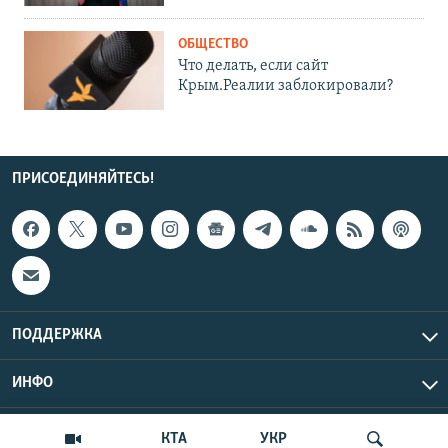
ОБЩЕСТВО
Что делать, если сайт
Крым.Реалии заблокировали?
ПРИСОЕДИНЯЙТЕСЬ!
ПОДДЕРЖКА
ИНФО
UTC+3
Copyright Крым.Реалии, 2026 | Все права защищены.
КТА
УКР