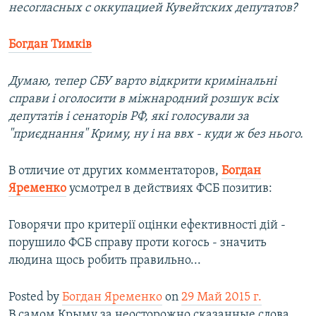
несогласных с оккупацией Кувейтских депутатов?
Богдан Тимків
Думаю, тепер СБУ варто відкрити кримінальні
справи і оголосити в міжнародний розшук всіх
депутатів і сенаторів РФ, які голосували за
"приєднання" Криму, ну і на ввх - куди ж без нього.
В отличие от других комментаторов,
Богдан
Яременко
усмотрел в действиях ФСБ позитив:
Говорячи про критерії оцінки ефективності дій -
порушило ФСБ справу проти когось - значить
людина щось робить правильно...
Posted by
Богдан Яременко
on
29 Май 2015 г.
В самом Крыму за неосторожно сказанные слова