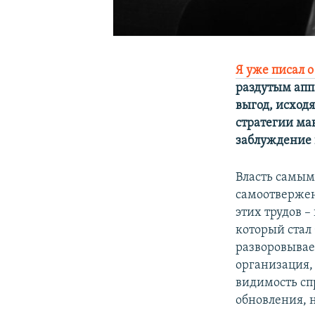
Я уже писал о
раздутым апп
выгод, исход
стратегии ма
заблуждение 
Власть самым
самоотверженн
этих трудов 
который стал
разворовывае
организация, 
видимость сп
обновления, н