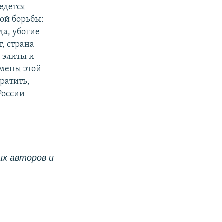
ведется
ой борьбы:
да, убогие
, страна
 элиты и
смены этой
ратить,
России
х авторов и 