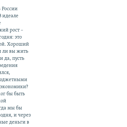
 России
В идеале
е
кий рост –
одня: это
кой. Хороший
и ли вы жить
 да, пусть
ведения
ился,
 бюджетными
е экономики?
мог бы быть
кой
гда мы бы
одня, и через
тные деньги в