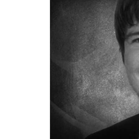
ПОБЕДИТЕЛЕЙ НЕ СУДЯТ?
КРЫМ.НЕПОКОРЕННЫЙ
ELIFBE
УКРАИНСКАЯ ПРОБЛЕМА КРЫМА