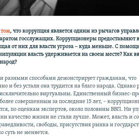
 том
, что коррупция является одним из рычагов управ
аратом госслужащих. Коррупционеры предоставляют в
ящая от них для власти угроза – куда меньше. С помощ
нипуляции власть удерживается на своем месте? Как вв
народ?
и разными способами демонстрирует гражданам, что
о и без устали она трудится на благо народа. Однако 
– исключительно виртуальны. Единственный бизнес-пр
 более совершенным за последние 15 лет, – коррупцио
тся, по оценкам экспертов, около половины ВВП. Ни у
ни качество жизни не стали лучше. Может, власть и с
раведливости, свободы, присутствия рынка и государс
о суть не меняется.