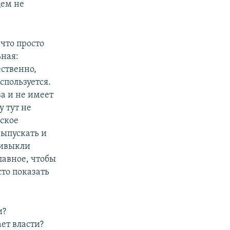
щем не
что просто
ьная:
ественно,
спользуется.
ва и не имеет
 тут не
ское
выпускать и
ривыкли
главное, чтобы
то показать
и?
ет власти?