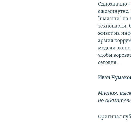
Однозначно – 
ежеминутно. 
"шалаши" на 
технопарки, 
живет на инф
армия коррум
модели эконо
чтобы ворова
сегодня.
Иван Чумако
Мнения, выск
не обязател
Оригинал пуб