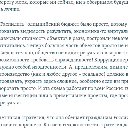
берегу моря, которые ни сейчас, ни в обозримом буду
ь лучше.
"Распилить" олимпийский бюджет было просто, потому 
показать видимость результата, экономика-то виртуал
завысили стоимость объектов в разы, построили некач
отчитались. Теперь большая часть объектов просто не и
Следовательно, общество не видит результатов воровст
возможности требовать справедливости! Коррупционеру
нужно особой изощренности. А, предположим, химиче
производство (как и любое другое – реальное) должно 
продавать, украсть здесь сложнее, особенно если вы п
воровать просто. И эта схема работает по всей России: 
ные инвестиции шли в примитивные проекты, где прос
результат.
ет такая стратегия, что она обещает гражданам Росси
 ничего хорошего. Какие возможности эта стратегия да