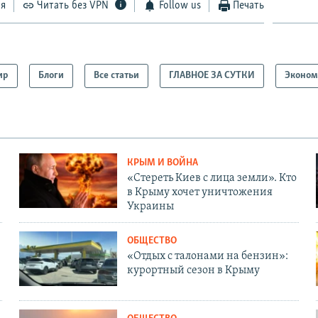
ся
Читать без VPN
Follow us
Печать
ир
Блоги
Все статьи
ГЛАВНОЕ ЗА СУТКИ
Эконом
КРЫМ И ВОЙНА
«Стереть Киев с лица земли». Кто
в Крыму хочет уничтожения
Украины
ОБЩЕСТВО
«Отдых с талонами на бензин»:
курортный сезон в Крыму