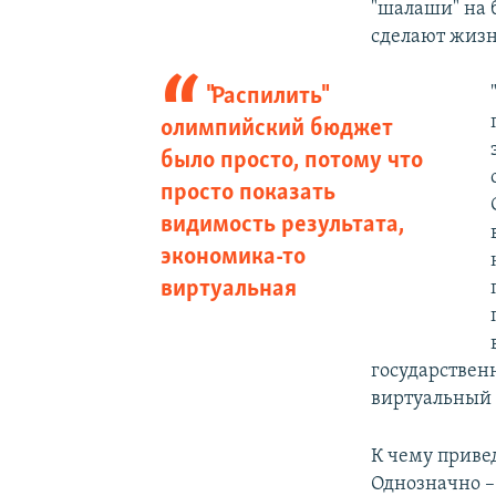
"шалаши" на 
сделают жизн
"Распилить"
олимпийский бюджет
было просто, потому что
просто показать
видимость результата,
экономика-то
виртуальная
государствен
виртуальный 
К чему привед
Однозначно –