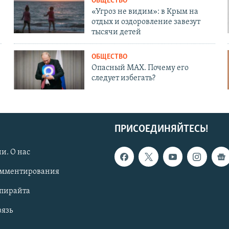
ОБЩЕСТВО
«Угроз не видим»: в Крым на
отдых и оздоровление завезут
тысячи детей
ОБЩЕСТВО
Опасный MAX. Почему его
следует избегать?
ПРИСОЕДИНЯЙТЕСЬ!
и. О нас
омментирования
опирайта
вязь