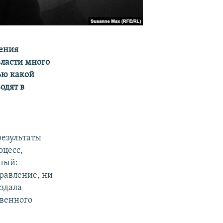
ления
ласти много
ью какой
одят в
результаты
оцесс,
нный:
правление, ни
оздала
твенного