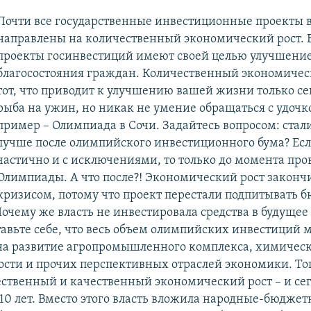
Почти все государственные инвестиционные проекты в
направлены на количественный экономический рост. 
проекты госинвестиций имеют своей целью улучшени
благосостояния граждан. Количественный экономичес
тот, что приводит к улучшению вашей жизни только сег
рыба на ужин, но никак не умение обращаться с удоч
пример – Олимпиада в Сочи. Задайтесь вопросом: стал
лучше после олимпийского инвестиционного бума? Если
частично и с исключениями, то только до момента про
Олимпиады. А что после?! Экономический рост законч
ризисом, потому что проект перестали подпитывать
Почему же власть не инвестировала средства в будуще
тавьте себе, что весь объем олимпийских инвестиций 
на развитие агропромышленного комплекса, химичес
ти и прочих перспективных отраслей экономики. То
ственный и качественный экономический рост – и сег
з 10 лет. Вместо этого власть вложила народные-бюдже