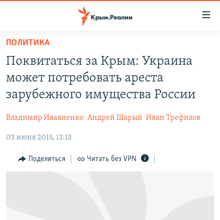
Доступность
ссылки
Вернуться
ПОЛИТИКА
к
НОВОСТИ
Поквитаться за Крым: Украина
основному
СПЕЦПРОЕКТЫ
содержанию
может потребовать ареста
ВОДА
Вернутся
ГРУЗ 200
зарубежного имущества России
к
ИСТОРИЯ
КАРТА ВОЕННЫХ ОБЪЕКТОВ КРЫМА
главной
Владимир Ивахненко
Андрей Шарый
Иван Трефилов
ЕЩЕ
11 ЛЕТ ОККУПАЦИИ КРЫМА. 11 ИСТОРИЙ СОПРОТИВЛЕНИЯ
навигации
Вернутся
03 июня 2015, 13:13
РАДІО СВОБОДА
ИНТЕРАКТИВ
к
КАК ОБОЙТИ БЛОКИРОВКУ
ИНФОГРАФИКА
Поделиться
Читать без VPN
поиску
ТЕЛЕПРОЕКТ КРЫМ.РЕАЛИИ
Українською
СОВЕТЫ ПРАВОЗАЩИТНИКОВ
Qırımtatar
ПРОПАВШИЕ БЕЗ ВЕСТИ