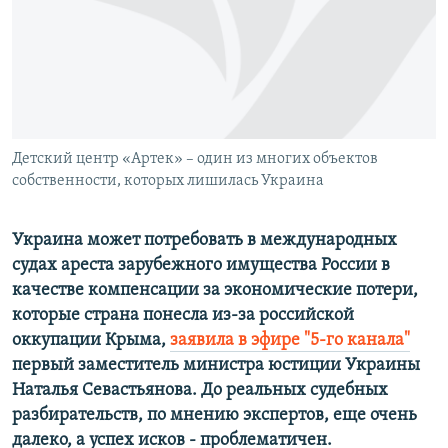
ПРИСОЕДИНЯЙТЕСЬ!
ПОБЕДИТЕЛЕЙ НЕ СУДЯТ?
КРЫМ.НЕПОКОРЕННЫЙ
ELIFBE
УКРАИНСКАЯ ПРОБЛЕМА КРЫМА
Все сайты RFE/RL
Детский центр «Артек» – один из многих объектов
собственности, которых лишилась Украина
Украина может потребовать в международных
судах ареста зарубежного имущества России в
качестве компенсации за экономические потери,
которые страна понесла из-за российской
оккупации Крыма,
заявила в эфире "5-го канала"
первый заместитель министра юстиции Украины
Наталья Севастьянова. До реальных судебных
разбирательств, по мнению экспертов, еще очень
далеко, а успех исков - проблематичен.