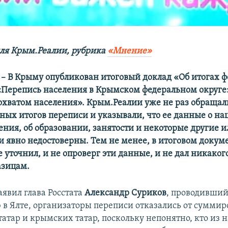
ля Крым.Реалии, рубрика
«Мнение»
– В Крыму опубликован итоговый доклад «Об итогах ф
Перепись населения в Крымском федеральном округе»
хватом населения». Крым.Реалии уже не раз обращали
ных итогов переписи и указывали, что ее данные о н
ления, об образовании, занятости и некоторые другие 
и явно недостоверны. Тем не менее, в итоговом докум
е уточнил, и не опроверг эти данные, и не дал никако
азицам.
аявил глава Росстата
Александр Суриков
, проводивший
в Ялте, организаторы переписи отказались от сумми
татар и крымских татар, поскольку непонятно, кто из 