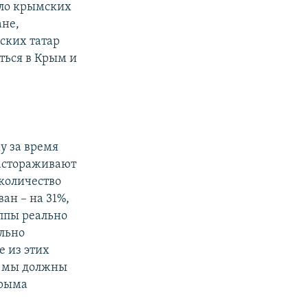
сло крымских
ане,
ских татар
ться в Крым и
у за время
астораживают
 количество
ан – на 31%,
уппы реально
ельно
е из этих
е, мы должны
Крыма