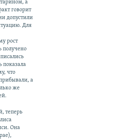
атарином, а
факт говорит
ии допустили
туацию. Для
му рост
ть получено
записались
ь показала
у, что
прибывали, а
олько же
ей.
й, теперь
жлиса
иси. Она
рае),