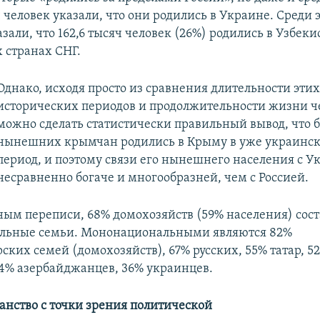
 человек указали, что они родились в Украине. Среди 
зали, что 162,6 тысяч человек (26%) родились в Узбеки
х странах СНГ.
Однако, исходя просто из сравнения длительности этих
исторических периодов и продолжительности жизни ч
можно сделать статистически правильный вывод, что 
нынешних крымчан родились в Крыму в уже украинск
период, и поэтому связи его нынешнего населения с У
несравненно богаче и многообразней, чем с Россией.
ным переписи, 68% домохозяйств (59% населения) сос
льные семьи. Мононациональными являются 82%
ских семей (домохозяйств), 67% русских, 55% татар, 5
4% азербайджанцев, 36% украинцев.
анство с точки зрения политической