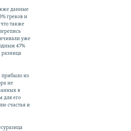
акже данные
3% греков и
 что также
перепись
анчивали уже
родным 47%
я разница
м прибыло из
фра не
ванных в
м для его
лю счастья и
есуразица