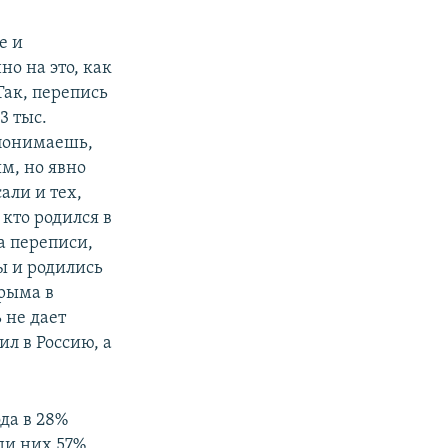
е и
о на это, как
Так, перепись
3 тыс.
 понимаешь,
м, но явно
али и тех,
 кто родился в
а переписи,
ы и родились
Крыма в
 не дает
л в Россию, а
да в 28%
ди них 57%