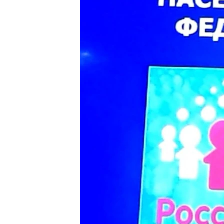
ПОБЕДИТЕЛЕЙ НЕ СУДЯТ?
КРЫМ.НЕПОКОРЕННЫЙ
ELIFBE
УКРАИНСКАЯ ПРОБЛЕМА КРЫМА