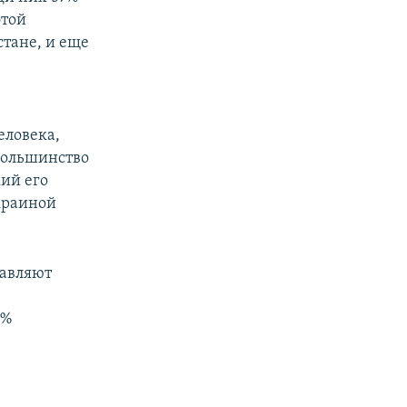
этой
стане, и еще
еловека,
большинство
ий его
краиной
тавляют
2%