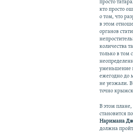
просто татара
кто просто о
о том, что р
в этом отнош
органов стат
непроститель
количества та
только в том 
неопределенн
уменьшение к
ежегодно до 
не уезжали. В
точно крымск
В этом плане,
становится п
Наримана Дж
должна пройти