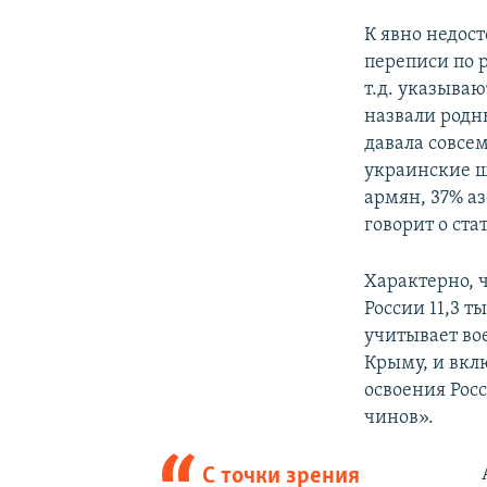
К явно недос
переписи по р
т.д. указываю
назвали родн
давала совсе
украинские ш
армян, 37% а
говорит о ст
Характерно, ч
России 11,3 т
учитывает во
Крыму, и вкл
освоения Рос
чинов».
С точки зрения