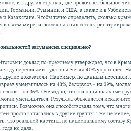
можно, и в других странах, где проживает большое чи
рции, Германии, Румынии и США, а также и в Узбекист
 и Казахстане. Чтобы точно определить, сколько крым
я во всем мире, и сколько из них готовы репатриирова
.
ональностей затуманена специально?
Итоговый доклад по-прежнему утверждает, что в Крым
между переписями куда-то исчезли 40% украинцев. Н
и другие показатели. Например, по данным переписи,
евреев уменьшилось на 43%, белорусов – на 39%, молдав
поляков – на 36%. Очевидно, что эти национальные гр
е могли уменьшиться. Результат объясняется исключит
еписи. Возможно, она способствовала тому, что многи
тей просто записались в другие группы. Тем не мене
ть, что реальной картины по национальному составу 
 года не дала.