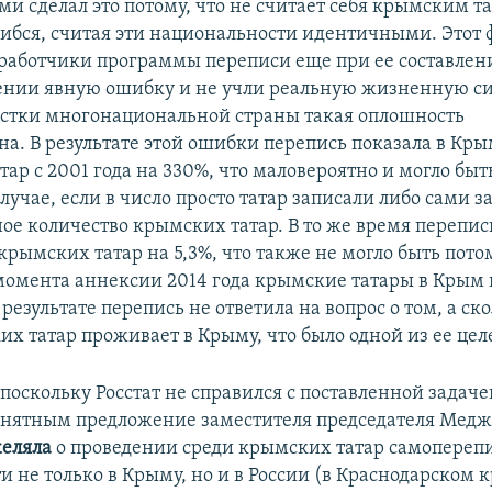
ми сделал это потому, что не считает себя крымским т
шибся, считая эти национальности идентичными. Этот 
азработчики программы переписи еще при ее составлен
ении явную ошибку и не учли реальную жизненную си
истки многонациональной страны такая оплошность
на. В результате этой ошибки перепись показала в Кры
тар с 2001 года на 330%, что маловероятно и могло бы
случае, если в число просто татар записали либо сами 
ое количество крымских татар. В то же время перепис
рымских татар на 5,3%, что также не могло быть потом
момента аннексии 2014 года крымские татары в Крым 
 результате перепись не ответила на вопрос о том, а ск
их татар проживает в Крыму, что было одной из ее цел
 поскольку Росстат не справился с поставленной задаче
онятным предложение заместителя председателя Мед
еляла
о проведении среди крымских татар самопереп
 не только в Крыму, но и в России (в Краснодарском к