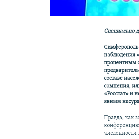
Специально д
Симферополь 
наблюдения «
процентным о
предваритель
составе насе
сомнения, ил
«Росстат» и н
явным несур
Правда, как з
конференцию 
численности 