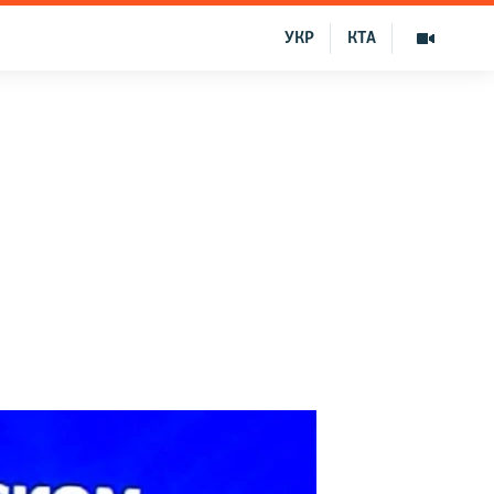
УКР
КТА