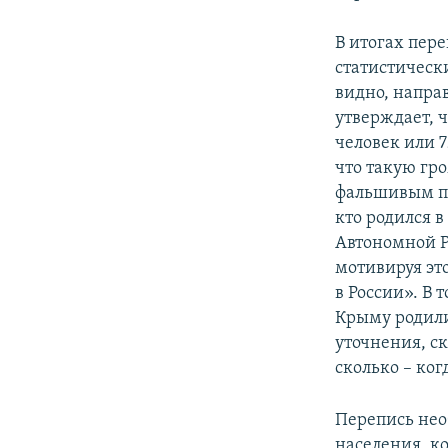
В итогах пер
статистическ
видно, направ
утверждает, 
человек или 
что такую гр
фальшивым пу
кто родился в
Автономной Ре
мотивируя это
в России». В 
Крыму родилис
уточнения, ск
сколько – ког
Перепись нео
населения, к