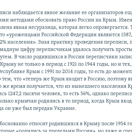
еписи наблюдается явное желание ее организаторов ещ
ими методами обосновать право России на Крым. Именн
лена явная несуразица, которая легко опровергается. 
что «уроженцами Российской Федерации являются 1587,
72% населения». Зная практику проведения переписи,
омадную цифру переписчикам удалось получить просты
тем. В число родившихся в России переписчики запис
 Крыму не только в период с 1921 по 1944 годы, но и тех,
спублике Крым с 1991 по 2014 годы, то есть до момент
 тем, что «теперь же Крым входит в Россию, поэтому в
то же время получается, что из нынешнего населения 
ь 1247,2 тысячи человек, то есть 56%, однако перепись
олько крымчан родились в то период, когда Крым входи
да он уже был передан Украине.
боснованно относит родившихся в Крыму после 1954 го
оторые «родились за пределами России», но даже и сре