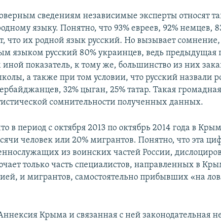
товерным сведениям независимые эксперты относят т
одному языку. Понятно, что 93% евреев, 92% немцев, 8
т, что их родной язык русский. Но вызывает сомнение,
ым языком русский 80% украинцев, ведь предыдущая 
м иной показатель, к тому же, большинство из них зак
колы, а также при том условии, что русский назвали 
зербайджанцев, 32% цыган, 25% татар. Такая громадна
атистической сомнительности полученных данных.
то в период с октября 2013 по октябрь 2014 года в Кры
ысячи человек или 20% мигрантов. Понятно, что эта ци
еннослужащих из воинских частей России, дислоциро
ючает только часть специалистов, направленных в Кры
сией, и мигрантов, самостоятельно прибывших «на лов
Аннексия Крыма и связанная с ней законодательная н