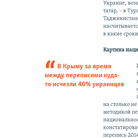
Украине, воз
татар, – в Ту
Таджикистане
насчитываетс
в какие сроки
Картина наци
В Крыму за время
между переписями куда-
то исчезли 40% украинцев
на столько н
методикой пер
национальнос
констатирова
перепись 2014