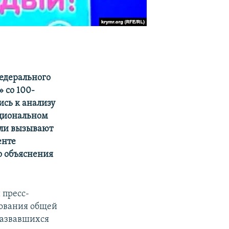
едерального
 со 100-
сь к анализу
ациональном
или вызывают
енте
го объяснения
 пресс-
рования общей
назвавшихся