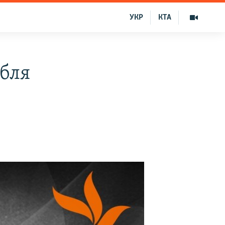
УКР
КТА
бля