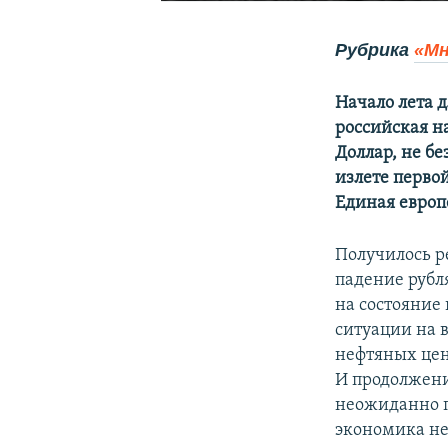
Рубрика 
«Мн
Начало лета 
российская н
Доллар, не б
излете первой
Единая европ
Получилось р
падение рубл
на состояние
ситуации на 
нефтяных цен 
И продолжени
неожиданно п
экономика не 