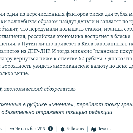
 ни один из перечисленных факторов риска для рубля 
реки волшебным образом найдут деньги и заплатят по к
бъявят, что передумали повышать ставки, иранцы сор
оглашения, российская экономика воспрянет в блеске
ения, а Путин лично привезет в Киев закованных в 
ратистов из ДНР-ЛНР. И тогда никакие "плановые поку
лару вернуться ниже к отметке 50 рублей. Однако что
: вероятность увидеть американскую валюту по цене д
колько выше.
,
экономический обозреватель
оженные в рубрике «Мнение», передают точку зрени
е обязательно отражают позицию редакции
ся
Читать без VPN
Follow us
Печать