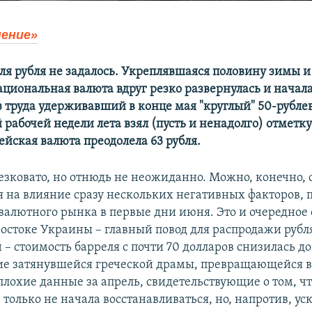
ение»
для рубля не задалось. Укреплявшаяся половину зимы и
ациональная валюта вдруг резко развернулась и начала
ез труда удерживавший в конце мая "круглый" 50-рубле
 рабочей недели лета взял (пусть и ненадолго) отметку 
ейская валюта преодолела 63 рубля.
езковато, но отнюдь не неожиданно. Можно, конечно, 
я на влияние сразу нескольких негативных факторов,
 валютного рынка в первые дни июня. Это и очередное
востоке Украины – главный повод для распродажи рубл
– стоимость барреля с почти 70 долларов снизилась до
е затянувшейся греческой драмы, превращающейся в
лохие данные за апрель, свидетельствующие о том, чт
только не начала восстанавливаться, но, напротив, ус