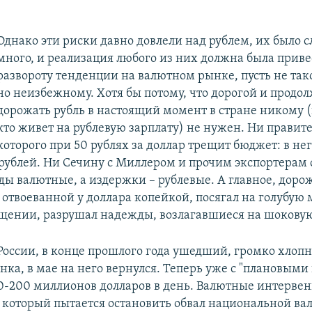
Однако эти риски давно довлели над рублем, их было
много, и реализация любого из них должна была приве
развороту тенденции на валютном рынке, пусть не так
но неизбежному. Хотя бы потому, что дорогой и прод
дорожать рубль в настоящий момент в стране никому (
кто живет на рублевую зарплату) не нужен. Ни правител
которого при 50 рублях за доллар трещит бюджет: в нег
рублей. Ни Сечину с Миллером и прочим экспортерам 
ды валютные, а издержки – рублевые. А главное, до
отвоеванной у доллара копейкой, посягал на голубую 
ении, разрушал надежды, возлагавшиеся на шоковую
России, в конце прошлого года ушедший, громко хлопн
нка, в мае на него вернулся. Теперь уже с "плановыми
0-200 миллионов долларов в день. Валютные интерве
 который пытается остановить обвал национальной ва