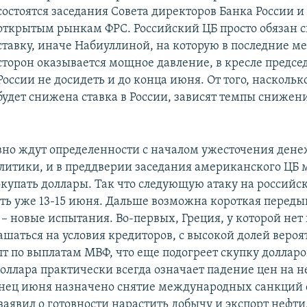
состоятся заседания Совета директоров Банка России и
открытым рынкам ФРС. Российский ЦБ просто обязан 
ставку, иначе Набиуллиной, на которую в последние ме
сторон оказывается мощное давление, в кресле предсе
России не досидеть и до конца июня. От того, наскольк
будет снижена ставка в России, зависят темпы снижен
вно ждут определенности с началом ужесточения дене
литики, и в преддверии заседания американского ЦБ 
окупать доллары. Так что следующую атаку на российс
ь уже 13-15 июня. Дальше возможна короткая передыш
– новые испытания. Во-первых, Греция, у которой нет 
ашаться на условия кредиторов, с высокой долей вероя
т по выплатам МВФ, что еще подогреет скупку долларо
оллара практически всегда означает падение цен на не
онец июня назначено снятие международных санкций 
аявил о готовности нарастить добычу и экспорт нефти