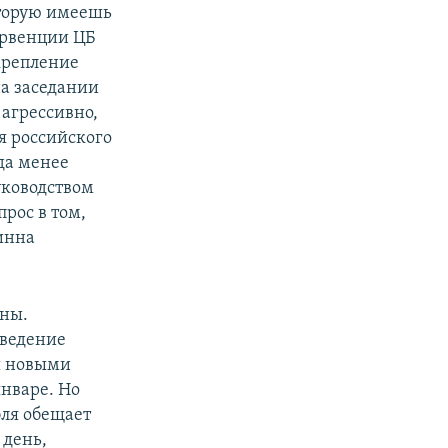
оторую имеешь
ервенции ЦБ
крепление
на заседании
 агрессивно,
я российского
уда менее
уководством
рос в том,
жинна
ины.
введение
ы новыми
январе. Но
бля обещает
 день,