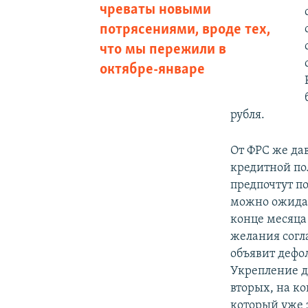
чреваты новыми
потрясениями, вроде тех,
что мы пережили в
октябре-январе
рубля.
От ФРС же да
кредитной по
предпочтут п
можно ожидат
конце месяца 
желания согл
объявит дефол
Укрепление д
вторых, на к
который уже з