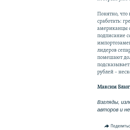
Понятно, что
сработать: г
американцы о
подписание с
импортозамещ
лидеров сепа
помешают дол
подсказывает
рублей – нес
Максим Блант
Взгляды, изл
авторов и н
Поделить