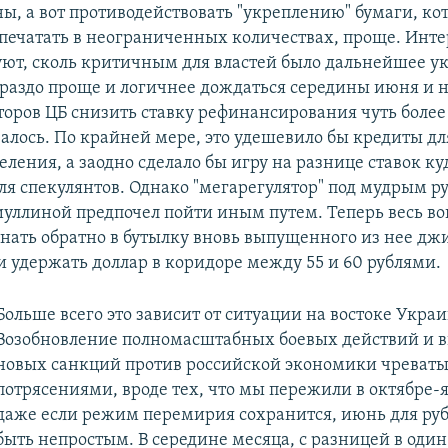
ны, а вот противодействовать "укреплению" бумаги, к
печатать в неограниченных количествах, проще. Инт
уют, сколь критичным для властей было дальнейшее у
гораздо проще и логичнее дождаться середины июня и 
торов ЦБ снизить ставку рефинансирования чуть более
алось. По крайней мере, это удешевило бы кредиты дл
еления, а заодно сделало бы игру на разнице ставок к
ля спекулянтов. Однако "мегарегулятор" под мудрым р
уллиной предпочел пойти иным путем. Теперь весь воп
агнать обратно в бутылку вновь выпущенного из нее д
и удержать доллар в коридоре между 55 и 60 рублями.
Больше всего это зависит от ситуации на востоке Укра
Возобновление полномасштабных боевых действий и 
новых санкций против российской экономики чреват
потрясениями, вроде тех, что мы пережили в октябре-
даже если режим перемирия сохранится, июнь для ру
быть непростым. В середине месяца, с разницей в один