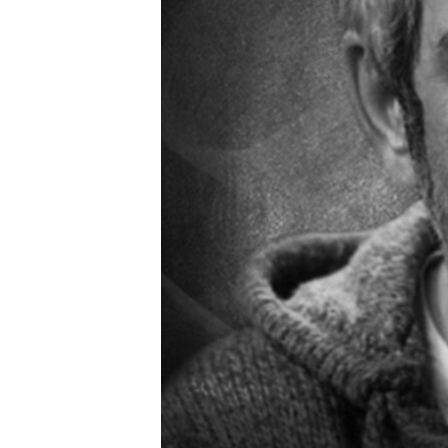
ПОБЕДИТЕЛЕЙ НЕ СУДЯТ?
КРЫМ.НЕПОКОРЕННЫЙ
ELIFBE
УКРАИНСКАЯ ПРОБЛЕМА КРЫМА