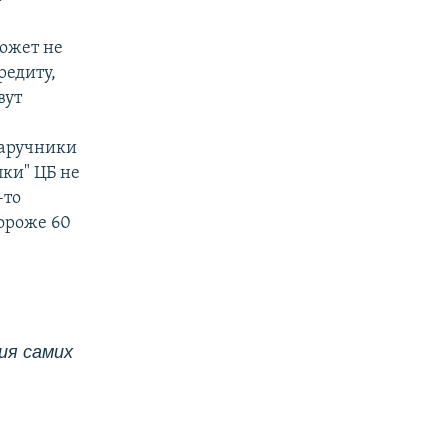
может не
редиту,
вут
наручники
пки" ЦБ не
-то
ороже 60
я самих 