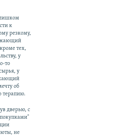
 слишком
сти к
ому резкому,
олжающий
кроме тех,
ьству, у
о-то
сырья, у
рожающий
мечту об
 терапию.
ув дверью, с
 покупками"
нции
люты, не