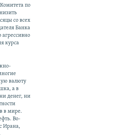
 Комитета по
снизить
сяцы со всех
дателя Банка
о агрессивно
ия курса
жно-
многие
кую валюту
ка, а в
ни денег, ни
тности
в в мире.
фть. Во-
с Ирана,
.