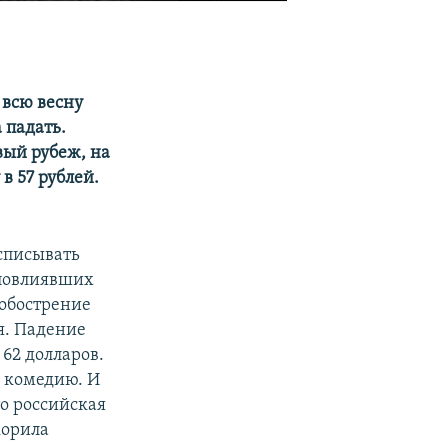
 всю весну
 падать.
вый рубеж, на
в 57 рублей.
списывать
 повлиявших
 обострение
я. Падение
 62 долларов.
 комедию. И
о российская
корила