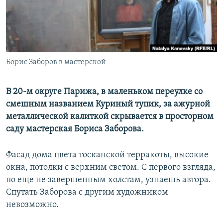
ПРИСОЕДИНЯЙТЕСЬ!
ПОБЕДИТЕЛЕЙ НЕ СУДЯТ?
КРЫМ.НЕПОКОРЕННЫЙ
ELIFBE
Борис Заборов в мастерской
УКРАИНСКАЯ ПРОБЛЕМА КРЫМА
Все сайты RFE/RL
В 20-м округе Парижа, в маленьком переулке со
смешным названием Куриный тупик, за ажурной
металлической калиткой скрывается в просторном
саду мастерская Бориса Заборова.
Фасад дома цвета тосканской терракоты, высокие
окна, потолки с верхним светом. С первого взгляда,
по еще не завершенным холстам, узнаешь автора.
Спутать Заборова с другим художником
невозможно.