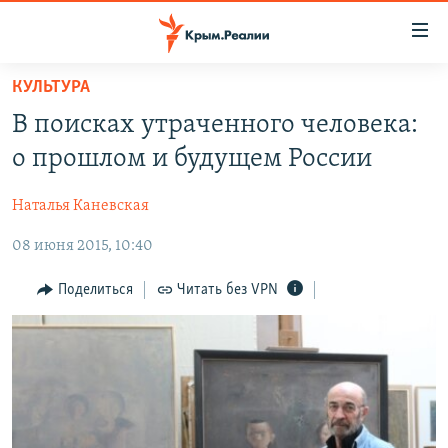
Доступность
ссылки
Вернуться
КУЛЬТУРА
к
НОВОСТИ
В поисках утраченного человека:
основному
СПЕЦПРОЕКТЫ
содержанию
о прошлом и будущем России
ВОДА
Вернутся
ГРУЗ 200
к
Наталья Каневская
ИСТОРИЯ
КАРТА ВОЕННЫХ ОБЪЕКТОВ КРЫМА
главной
08 июня 2015, 10:40
ЕЩЕ
11 ЛЕТ ОККУПАЦИИ КРЫМА. 11 ИСТОРИЙ СОПРОТИВЛЕНИЯ
навигации
Вернутся
РАДІО СВОБОДА
ИНТЕРАКТИВ
Поделиться
Читать без VPN
к
КАК ОБОЙТИ БЛОКИРОВКУ
ИНФОГРАФИКА
поиску
ТЕЛЕПРОЕКТ КРЫМ.РЕАЛИИ
Українською
СОВЕТЫ ПРАВОЗАЩИТНИКОВ
Qırımtatar
ПРОПАВШИЕ БЕЗ ВЕСТИ