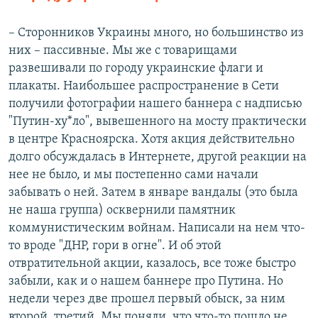
– Сторонников Украины много, но большинство из
них – пассивные. Мы же с товарищами
развешивали по городу украинские флаги и
плакаты. Наибольшее распространение в Сети
получили фотографии нашего баннера с надписью
"Путин-ху*ло", вывешенного на мосту практически
в центре Красноярска. Хотя акция действительно
долго обсуждалась в Интернете, другой реакции на
нее не было, и мы постепенно сами начали
забывать о ней. Затем в январе вандалы (это была
не наша группа) осквернили памятник
коммунистическим войнам. Написали на нем что-
то вроде "ДНР, гори в огне". И об этой
отвратительной акции, казалось, все тоже быстро
забыли, как и о нашем баннере про Путина. Но
недели через две прошел первый обыск, за ним
второй, третий. Мы поняли, что что-то пошло не