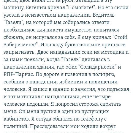
цвета, двое взяли его за руки, затащили в эту
машину. Евгений кричал "Помогите!". Но его силой
увезли в неизвестном направлении. Водитель
"Газели", на которой мы собирались отвезти
необходимое для пикета имущество, попытался
сбежать, он испугался за себя. Я ему кричал: "Стой!
Забери меня!". И на ходу буквально мне пришлось
запрыгивать. Двое нападавших сели на мотоцикл и
за нами поехали, когда “Газель” двигалась в
направлении здания, где офис “Солидарности” и
РПР-Парнас. По дороге я позвонил в полицию,
сообщил о нападении, избиении и похищении
человека. Я зашел в здание и заметил, что подъехал
и тот мотоцикл с нападавшими, еще четыре
человека подошли. Я попросил сторожа спрятать
меня. Он меня пустил в один из пустующих
кабинетов. Я оттуда общался по телефону с
полицией. Преследователи мои ходили вокруг