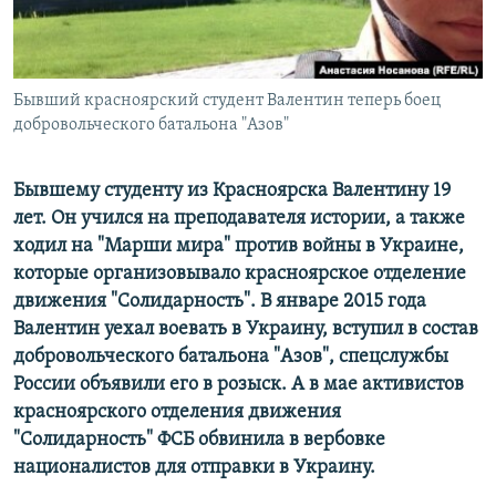
ПРИСОЕДИНЯЙТЕСЬ!
ПОБЕДИТЕЛЕЙ НЕ СУДЯТ?
КРЫМ.НЕПОКОРЕННЫЙ
ELIFBE
Бывший красноярский студент Валентин теперь боец
добровольческого батальона "Азов"
УКРАИНСКАЯ ПРОБЛЕМА КРЫМА
Все сайты RFE/RL
Бывшему студенту из Красноярска Валентину 19
лет. Он учился на преподавателя истории, а также
ходил на "Марши мира" против войны в Украине,
которые организовывало красноярское отделение
движения "Солидарность". В январе 2015 года
Валентин уехал воевать в Украину, вступил в состав
добровольческого батальона "Азов", спецслужбы
России объявили его в розыск. А в мае активистов
красноярского отделения движения
"Солидарность" ФСБ обвинила в вербовке
националистов для отправки в Украину.