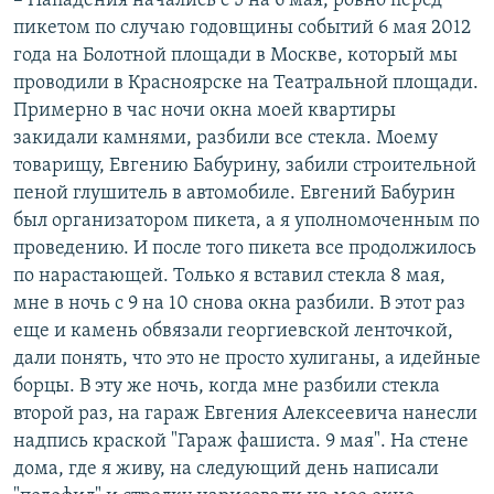
– Нападения начались с 5 на 6 мая, ровно перед
пикетом по случаю годовщины событий 6 мая 2012
года на Болотной площади в Москве, который мы
проводили в Красноярске на Театральной площади.
Примерно в час ночи окна моей квартиры
закидали камнями, разбили все стекла. Моему
товарищу, Евгению Бабурину, забили строительной
пеной глушитель в автомобиле. Евгений Бабурин
был организатором пикета, а я уполномоченным по
проведению. И после того пикета все продолжилось
по нарастающей. Только я вставил стекла 8 мая,
мне в ночь с 9 на 10 снова окна разбили. В этот раз
еще и камень обвязали георгиевской ленточкой,
дали понять, что это не просто хулиганы, а идейные
борцы. В эту же ночь, когда мне разбили стекла
второй раз, на гараж Евгения Алексеевича нанесли
надпись краской "Гараж фашиста. 9 мая". На стене
дома, где я живу, на следующий день написали