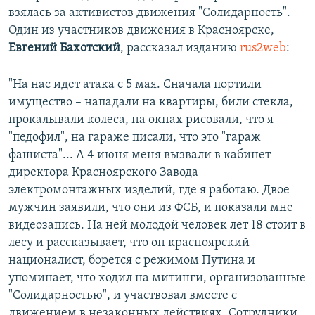
взялась за активистов движения "Солидарность".
Один из участников движения в Красноярске,
Евгений Бахотский
, рассказал изданию
rus2web
:
"На нас идет атака с 5 мая. Сначала портили
имущество – нападали на квартиры, били стекла,
прокалывали колеса, на окнах рисовали, что я
"педофил", на гараже писали, что это "гараж
фашиста"... А 4 июня меня вызвали в кабинет
директора Красноярского Завода
электромонтажных изделий, где я работаю. Двое
мужчин заявили, что они из ФСБ, и показали мне
видеозапись. На ней молодой человек лет 18 стоит в
лесу и рассказывает, что он красноярский
националист, борется с режимом Путина и
упоминает, что ходил на митинги, организованные
"Солидарностью", и участвовал вместе с
движением в незаконных действиях. Сотрудники