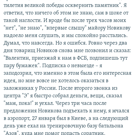
тилетия великой победы осквернить памятник". Я
ответил, что ничего об этом не знаю, сам в шоке от
такой наглости. И вроде бы после трех часов моих
"нет", "не знаю", "впервые слышу" майору Новикову
надоело меня слушать, и мы спокойно расстались.
Думал, что навсегда. Но я ошибся. Ровно через два
дня товарищ Новиков снова мне позвонил и сказал:
"Валентин, приезжай к нам в ФСБ, подпишешь тут
пару бумажек". Подписка о невыезде – я
заподозрил, что именно в этом была его интересная
идея, но мне вовсе не хотелось оказаться в
заложниках у России. После второго звонка из
центра "Э" я быстро собрал деньги, вещи, сказал
"мам, пока!" и уехал. Через три часа после
предложения Новикова подъехать к нему, я мчался
в аэропорт, 27 января был в Киеве, а на следующий
день уже ехал на тренировочную базу батальона
"Азов", куда мне помог попасть соратник.