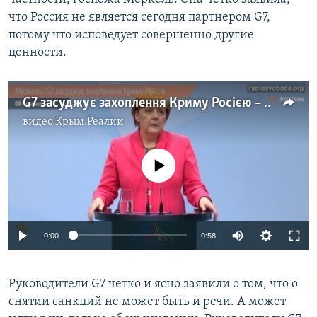
что Россия не является сегодня партнером G7,
потому что исповедует совершенно другие
ценности.
G7 засуджує захоплення Криму Росією – Меркель
видео
Крым.Реалии
No media source currently available
0:00
0:58
Руководители G7 четко и ясно заявили о том, что о
снятии санкций не может быть и речи. А может