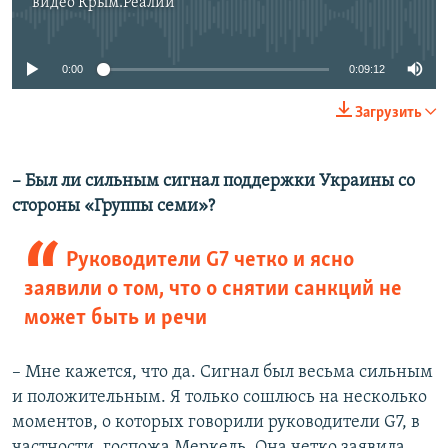
видео
Крым.Реалии
No media source currently available
0:00
0:09:12
Загрузить
– Был ли сильным сигнал поддержки Украины со
стороны «Группы семи»?
Руководители G7 четко и ясно
заявили о том, что о снятии санкций не
может быть и речи
– Мне кажется, что да. Сигнал был весьма сильным
и положительным. Я только сошлюсь на несколько
моментов, о которых говорили руководители G7, в
частности, госпожа Меркель. Она четко заявила,