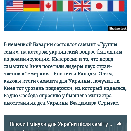
ПРИСОЕДИНЯЙТЕСЬ!
ПОБЕДИТЕЛЕЙ НЕ СУДЯТ?
КРЫМ.НЕПОКОРЕННЫЙ
ELIFBE
УКРАИНСКАЯ ПРОБЛЕМА КРЫМА
Все сайты RFE/RL
В немецкой Баварии состоялся саммит «Группы
семи», на котором украинский вопрос был одним
из доминирующих. Интересно и то, что перед
саммитом Киев посетили лидеры двух стран-
членов «Семерки» – Японии и Канады. О том,
каковы итоги саммита для Украины, получил ли
Киев тот уровень поддержки, на который надеялся,
Радио Свобода спросило у бывшего министра
иностранных дел Украины Владимира Огрызко.
Плюси і мінуси для України після саміту «Групи семи»