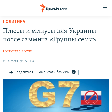
Доступность
ссылки
Вернуться
ПОЛИТИКА
к
НОВОСТИ
Плюсы и минусы для Украины
основному
СПЕЦПРОЕКТЫ
содержанию
после саммита «Группы семи»
ВОДА
Вернутся
ГРУЗ 200
к
Ростислав Хотин
ИСТОРИЯ
КАРТА ВОЕННЫХ ОБЪЕКТОВ КРЫМА
главной
09 июня 2015, 11:45
ЕЩЕ
11 ЛЕТ ОККУПАЦИИ КРЫМА. 11 ИСТОРИЙ СОПРОТИВЛЕНИЯ
навигации
Вернутся
РАДІО СВОБОДА
ИНТЕРАКТИВ
Поделиться
Читать без VPN
к
КАК ОБОЙТИ БЛОКИРОВКУ
ИНФОГРАФИКА
поиску
ТЕЛЕПРОЕКТ КРЫМ.РЕАЛИИ
Українською
СОВЕТЫ ПРАВОЗАЩИТНИКОВ
Qırımtatar
ПРОПАВШИЕ БЕЗ ВЕСТИ