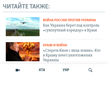
ЧИТАЙТЕ ТАКЖЕ:
ВОЙНА РОССИИ ПРОТИВ УКРАИНЫ
Как Украина берет под контроль
«сухопутный коридор» в Крым
КРЫМ И ВОЙНА
«Стереть Киев с лица земли». Кто
в Крыму хочет уничтожения
Украины
КТА
УКР
ОБЩЕСТВО
Как Россия «мотивирует»
крымских абитуриентов
поступать в вузы Украины
Искать
ОБЩЕСТВО
Война на пляжах и тотальный