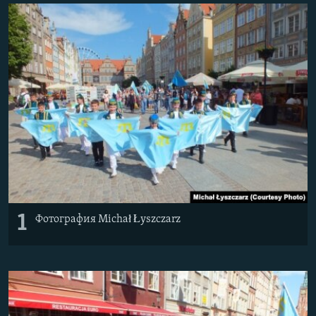
ПРИСОЕДИНЯЙТЕСЬ!
ПОБЕДИТЕЛЕЙ НЕ СУДЯТ?
КРЫМ.НЕПОКОРЕННЫЙ
ELIFBE
УКРАИНСКАЯ ПРОБЛЕМА КРЫМА
Все сайты RFE/RL
1
Фотография Michał Łyszczarz