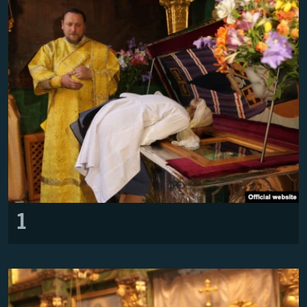
ПРИСОЕДИНЯЙТЕСЬ!
ПОБЕДИТЕЛЕЙ НЕ СУДЯТ?
КРЫМ.НЕПОКОРЕННЫЙ
ELIFBE
УКРАИНСКАЯ ПРОБЛЕМА КРЫМА
Все сайты RFE/RL
1