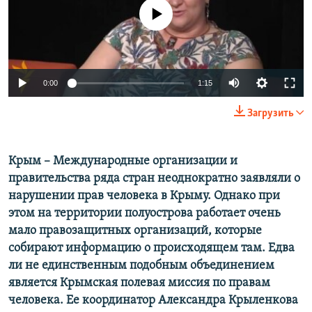
ПРИСОЕДИНЯЙТЕСЬ!
ПОБЕДИТЕЛЕЙ НЕ СУДЯТ?
No media source currently available
КРЫМ.НЕПОКОРЕННЫЙ
ELIFBE
0:00
1:15
УКРАИНСКАЯ ПРОБЛЕМА КРЫМА
Все сайты RFE/RL
Загрузить
Крым – Международные организации и
правительства ряда стран неоднократно заявляли о
нарушении прав человека в Крыму. Однако при
этом на территории полуострова работает очень
мало правозащитных организаций, которые
собирают информацию о происходящем там. Едва
ли не единственным подобным объединением
является Крымская полевая миссия по правам
человека. Ее координатор Александра Крыленкова