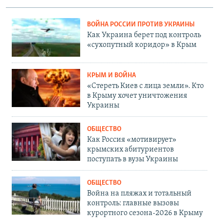
ВОЙНА РОССИИ ПРОТИВ УКРАИНЫ
Как Украина берет под контроль
«сухопутный коридор» в Крым
КРЫМ И ВОЙНА
«Стереть Киев с лица земли». Кто
в Крыму хочет уничтожения
Украины
ОБЩЕСТВО
Как Россия «мотивирует»
крымских абитуриентов
поступать в вузы Украины
ОБЩЕСТВО
Война на пляжах и тотальный
контроль: главные вызовы
курортного сезона-2026 в Крыму