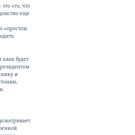
это «то, что
едомство еще
 о «простом
водить
т план будет
президентом
хнику и
стонии,
и.
дусматривает
оенной