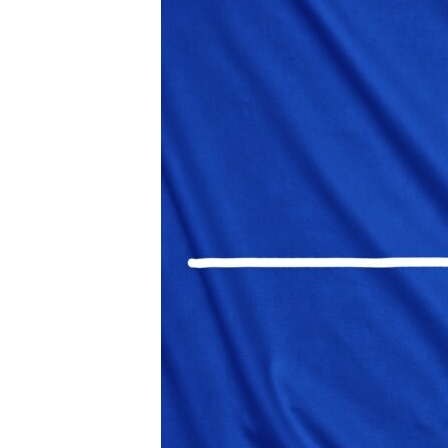
ПОБЕДИТЕЛЕЙ НЕ СУДЯТ?
КРЫМ.НЕПОКОРЕННЫЙ
ELIFBE
УКРАИНСКАЯ ПРОБЛЕМА КРЫМА