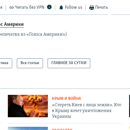
ся
Читать без VPN
Follow us
Печать
ос Америки
репечатка из «Голоса Америки»)
тика
Все статьи
ГЛАВНОЕ ЗА СУТКИ
КРЫМ И ВОЙНА
«Стереть Киев с лица земли». Кто
в Крыму хочет уничтожения
Украины