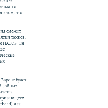
есенье
т план с
 в том, что
сия сможет
алтии танков,
ан НАТО». Он
дет
ические
ния
 Европе будет
ой войны»
вляется
матривающего
rhead) для