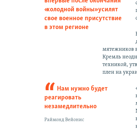
впервые после окончания
«холодной войны» усилят
свое военное присутствие
в этом регионе
мятежников в
Кремль неодн
техникой, ут
плен на укра
Нам нужно будет
реагировать
незамедлительно
Раймонд Вейонис