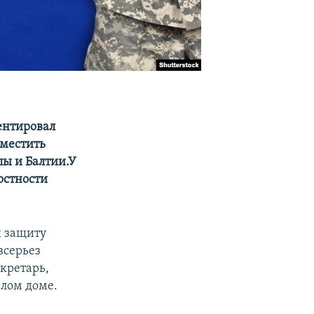
ентировал
зместить
пы и Балтии.У
остности
й защиту
всерьез
кретарь,
елом доме.