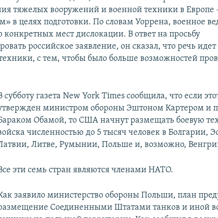
ия тяжелых вооружений и военной техники в Европе – 
м» в целях подготовки. По словам Уоррена, военное в
о конкретных мест дислокации. В ответ на просьбу
вать российское заявление, он сказал, что речь идет
ехники, с тем, чтобы было больше возможностей про
В субботу газета New York Times сообщила, что если это
утвержден министром обороны Эштоном Картером и 
Бараком Обамой, то США начнут размещать боевую те
войска численностью до 5 тысяч человек в Болгарии, Э
Латвии, Литве, Румынии, Польше и, возможно, Венгри
Все эти семь стран являются членами НАТО.
Как заявило министерство обороны Польши, план пре
размещение Соединенными Штатами танков и иной в