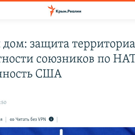
 дом: защита территори
тности союзников по НА
нность США
0:50
ся
Читать без VPN