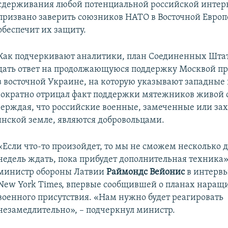
сдерживания любой потенциальной российской интер
призвано заверить союзников НАТО в Восточной Европ
обеспечит их защиту.
Как подчеркивают аналитики, план Соединенных Шта
дать ответ на продолжающуюся поддержку Москвой п
 восточной Украине, на которую указывают западные
ократно отрицал факт поддержки мятежников живой 
верждая, что российские военные, замеченные или за
инской земле, являются добровольцами.
«Если что-то произойдет, то мы не сможем несколько 
недель ждать, пока прибудет дополнительная техника»
министр обороны Латвии
Раймондс Вейонис
в интервь
New York Times, впервые сообщившей о планах наращ
военного присутствия. «Нам нужно будет реагировать
незамедлительно», – подчеркнул министр.