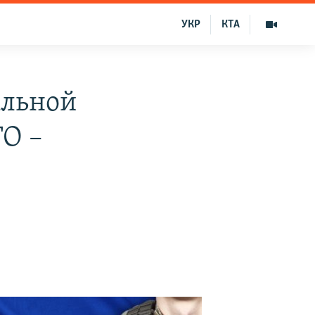
УКР
КТА
альной
ТО –