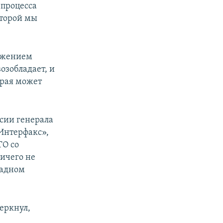
 процесса
оторой мы
режением
озобладает, и
орая может
сии генерала
«Интерфакс»,
ТО со
ичего не
падном
еркнул,