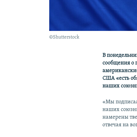
©Shutterstock
В понедельни
сообщения о 
американские
США «есть об
наших союзни
«Мы подписал
наших союзни
намерены тве
отвечая на в