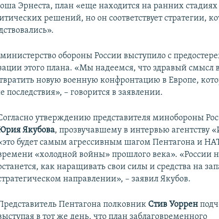
оша Эрнеста, план «еще находится на ранних стадиях
итических решений, но он соответствует стратегии, к
дствовались».
ь министерство обороны России выступило с предосте
зации этого плана. «Мы надеемся, что здравый смысл в
отвратить новую военную конфронтацию в Европе, кот
 последствия», – говорится в заявлении.
Согласно утверждению представителя минобороны Рос
Юрия Якубова
, прозвучавшему в интервью агентству 
«это будет самым агрессивным шагом Пентагона и НА
времени «холодной войны» прошлого века». «России н
останется, как наращивать свои силы и средства на за
стратегическом направлении», – заявил Якубов.
Представитель Пентагона полковник
Стив Уоррен
подч
выступая в тот же день, что план заблаговременного