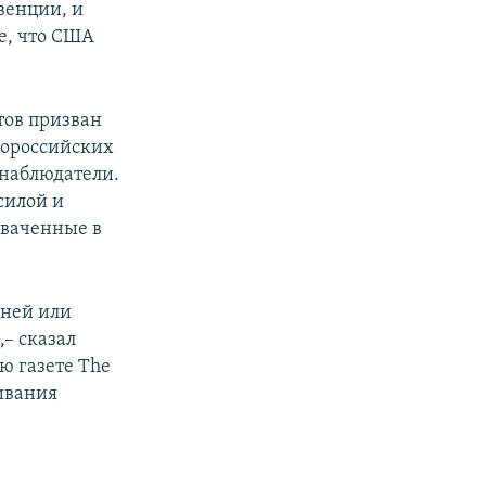
венции, и
е, что США
тов призван
ророссийских
 наблюдатели.
силой и
хваченные в
дней или
,– сказал
ю газете The
ивания