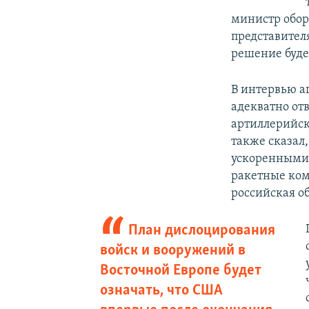
министр обо
представител
решение буде
В интервью а
адекватно от
артиллерийск
также сказал,
ускоренными 
ракетные ком
российская об
План дислоцирования
войск и вооружений в
Восточной Европе будет
означать, что США