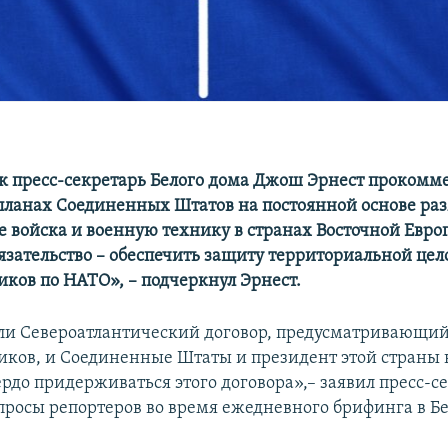
к пресс-секретарь Белого дома Джош Эрнест прокомм
планах Соединенных Штатов на постоянной основе ра
 войска и военную технику в странах Восточной Евро
язательство – обеспечить защиту территориальной цел
ков по НАТО», – подчеркнул Эрнест.
и Североатлантический договор, предусматривающи
ков, и Соединенные Штаты и президент этой страны 
рдо придерживаться этого договора»,– заявил пресс-се
опросы репортеров во время ежедневного брифинга в Б