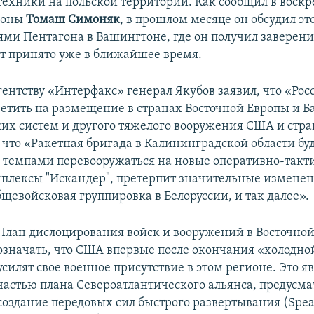
техники на польской территории. Как сообщил в воскр
роны
Томаш Симоняк
, в прошлом месяце он обсудил это
ями Пентагона в Вашингтоне, где он получил заверения
т принято уже в ближайшее время.
гентству «Интерфакс» генерал Якубов заявил, что «Рос
ветить на размещение в странах Восточной Европы и Б
их систем и другого тяжелого вооружения США и стр
 что «Ракетная бригада в Калининградской области бу
темпами перевооружаться на новые оперативно-такт
плексы "Искандер", претерпит значительные измене
щевойсковая группировка в Белоруссии, и так далее».
План дислоцирования войск и вооружений в Восточной
означать, что США впервые после окончания «холодн
усилят свое военное присутствие в этом регионе. Это я
частью плана Североатлантического альянса, предус
создание передовых сил быстрого развертывания (Spea