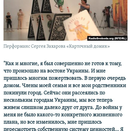
ПРИСОЕДИНЯЙТЕСЬ!
ПОБЕДИТЕЛЕЙ НЕ СУДЯТ?
КРЫМ.НЕПОКОРЕННЫЙ
ELIFBE
УКРАИНСКАЯ ПРОБЛЕМА КРЫМА
Все сайты RFE/RL
Перформанс Сергея Захарова «Карточный домик»
"Как и многие, я был совершенно не готов к тому,
что произошло на востоке Украины. И мне
пришлось многим пожертвовать. В первую очередь
домом. Члены моей семьи и все мои родственники
покинули город. Сейчас они рассеялись по
нескольким городам Украины, мы все теперь
живем слишком далеко друг от друга. До войны у
меня не было какого-то конкретного жизненного
плана, но все изменилось, мне пришлось
пересмотреть собственную систему ценностей… Я