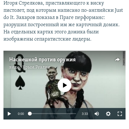
Игоря Стрелкова, приставляющего к виску
пистолет, под которым написано по-английски Just
do It. Захаров показал в Праге перформанс:
разрушил построенный им же карточный домик.
На отдельных картах этого домика были
изображены сепаратистские лидеры.
Насмешкой против оружия
видео
Крым.Реалии
No media source currently available
0:00
3:33