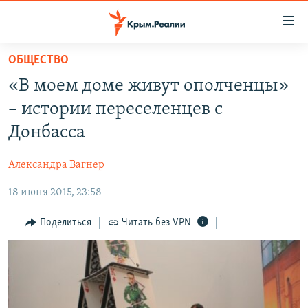
Доступность
ссылки
Вернуться
ОБЩЕСТВО
к
НОВОСТИ
«В моем доме живут ополченцы»
основному
СПЕЦПРОЕКТЫ
содержанию
– истории переселенцев с
ВОДА
Вернутся
ГРУЗ 200
Донбасса
к
ИСТОРИЯ
КАРТА ВОЕННЫХ ОБЪЕКТОВ КРЫМА
главной
Александра Вагнер
ЕЩЕ
11 ЛЕТ ОККУПАЦИИ КРЫМА. 11 ИСТОРИЙ СОПРОТИВЛЕНИЯ
навигации
Вернутся
18 июня 2015, 23:58
РАДІО СВОБОДА
ИНТЕРАКТИВ
к
КАК ОБОЙТИ БЛОКИРОВКУ
ИНФОГРАФИКА
Поделиться
Читать без VPN
поиску
ТЕЛЕПРОЕКТ КРЫМ.РЕАЛИИ
Українською
СОВЕТЫ ПРАВОЗАЩИТНИКОВ
Qırımtatar
ПРОПАВШИЕ БЕЗ ВЕСТИ