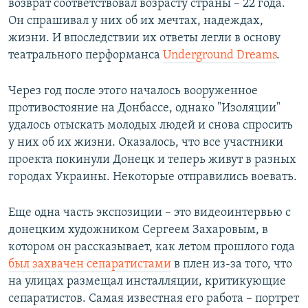
возврат соответствовал возрасту страны – 22 года.
Он спрашивал у них об их мечтах, надеждах,
жизни. И впоследствии их ответы легли в основу
театрального перформанса
Underground Dreams
.
Через год после этого началось вооруженное
противостояние на Донбассе, однако "Изоляции"
удалось отыскать молодых людей и снова спросить
у них об их жизни. Оказалось, что все участники
проекта покинули Донецк и теперь живут в разных
городах Украины. Некоторые отправились воевать.
Еще одна часть экспозиции – это видеоинтервью с
донецким художником Сергеем Захаровым, в
котором он рассказывает, как летом прошлого года
был захвачен сепаратистами
в плен из-за того, что
на улицах размещал инсталляции, критикующие
сепаратистов. Самая известная его работа – портрет