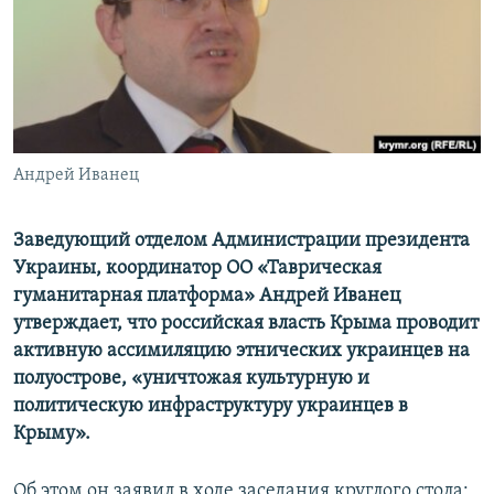
ПРИСОЕДИНЯЙТЕСЬ!
ПОБЕДИТЕЛЕЙ НЕ СУДЯТ?
КРЫМ.НЕПОКОРЕННЫЙ
ELIFBE
УКРАИНСКАЯ ПРОБЛЕМА КРЫМА
Все сайты RFE/RL
Андрей Иванец
Заведующий отделом Администрации президента
Украины, координатор ОО «Таврическая
гуманитарная платформа» Андрей Иванец
утверждает, что российская власть Крыма проводит
активную ассимиляцию этнических украинцев на
полуострове, «уничтожая культурную и
политическую инфраструктуру украинцев в
Крыму».
Об этом он заявил в ходе заседания круглого стола: