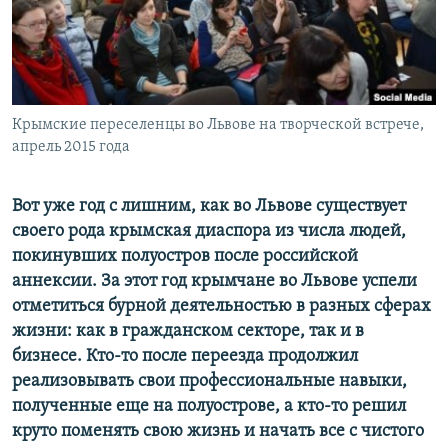
ПРИСОЕДИНЯЙТЕСЬ!
ПОБЕДИТЕЛЕЙ НЕ СУДЯТ?
КРЫМ.НЕПОКОРЕННЫЙ
ELIFBE
Крымские переселенцы во Львове на творческой встрече,
УКРАИНСКАЯ ПРОБЛЕМА КРЫМА
апрель 2015 года
Все сайты RFE/RL
Вот уже год с лишним, как во Львове существует
своего рода крымская диаспора из числа людей,
покинувших полуостров после российской
аннексии. За этот год крымчане во Львове успели
отметиться бурной деятельностью в разных сферах
жизни: как в гражданском секторе, так и в
бизнесе. Кто-то после переезда продолжил
реализовывать свои профессиональные навыки,
полученные еще на полуострове, а кто-то решил
круто поменять свою жизнь и начать все с чистого