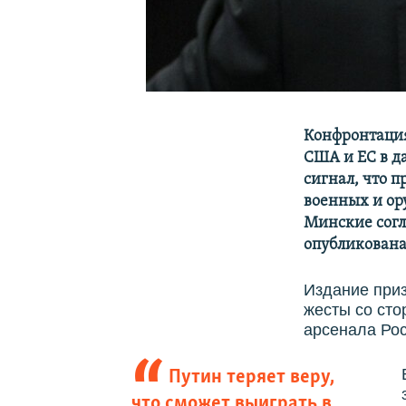
Конфронтация
США и ЕС в д
сигнал, что п
военных и ор
Минские согл
опубликована
Издание приз
жесты со ст
арсенала Рос
Путин теряет веру,
что сможет выиграть в