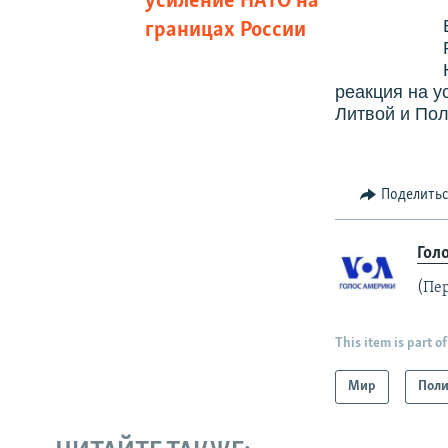
усиление НАТО на
границах России
реакция на у
Литвой и По
Поделить
Гол
(Пе
This item is part of
Мир
Поли