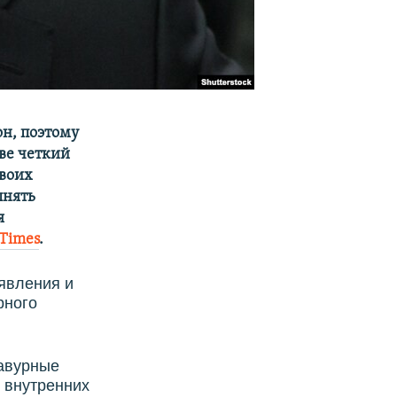
он, поэтому
ве четкий
своих
лнять
я
Times
.
явления и
рного
равурные
 внутренних