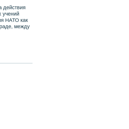
а действия
х учений
ия НАТО как
граде, между