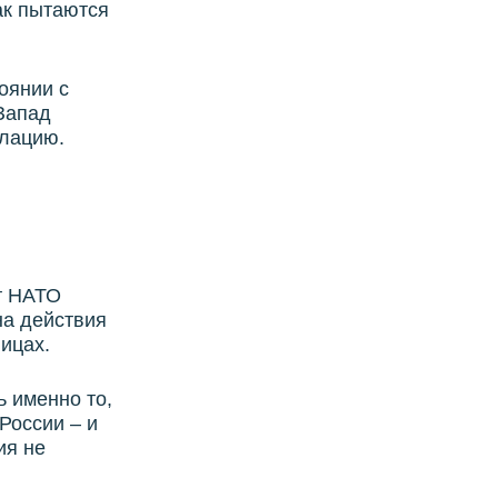
ак пытаются
оянии с
 Запад
алацию.
ют НАТО
на действия
ицах.​
ь именно то,
России – и
ия не
.