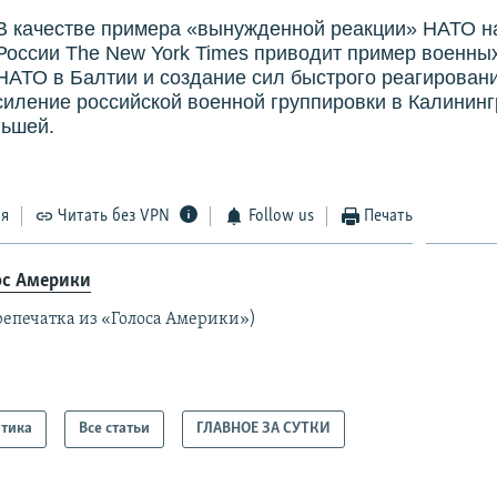
В качестве примера «вынужденной реакции» НАТО н
России The New York Times приводит пример военны
НАТО в Балтии и создание сил быстрого реагирован
силение российской военной группировки в Калинин
льшей.
ся
Читать без VPN
Follow us
Печать
ос Америки
репечатка из «Голоса Америки»)
тика
Все статьи
ГЛАВНОЕ ЗА СУТКИ