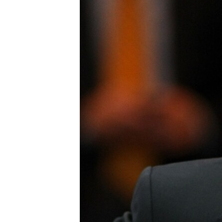
ПОБЕДИТЕЛЕЙ НЕ СУДЯТ?
КРЫМ.НЕПОКОРЕННЫЙ
ELIFBE
УКРАИНСКАЯ ПРОБЛЕМА КРЫМА