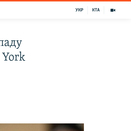
УКР
КТА
ападу
 York