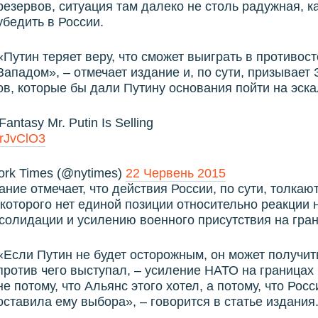
резервов, ситуация там далеко не столь радужная, к
убедить в России.
«Путин теряет веру, что сможет выиграть в противост
Западом», – отмечает издание и, по сути, призывает
ов, которые бы дали Путину основания пойти на эск
 Fantasy Mr. Putin Is Selling
HrJvClO3
rk Times (@nytimes)
22 Червень 2015
ание отмечает, что действия России, по сути, толка
 которого нет единой позиции относительно реакции 
нсолидации и усилению военного присутствия на гран
«Если Путин не будет осторожным, он может получит
против чего выступал, – усиление НАТО на границах 
не потому, что Альянс этого хотел, а потому, что Росс
оставила ему выбора», – говорится в статье издания