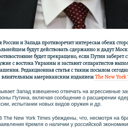
 России и Запада противоречит интересам обеих стор
альнейшем будут действовать сдержанно и дадут Моск
ротивостояние будет прекращено, если Путин заберет 
ужие с востока Украины и заставит сепаратистов выпо
ашения. Редакционная статья с таким посылом сегодн
 влиятельным американским изданием​
The New York 
ывает Запад взвешенно отвечать на агрессивные за
ороны Путина, включая сообщение о расширении яде
сии, испытании новых видов оружия и др.​
В The New York Times убеждены, что, несмотря на б
заявления Кремля о наличии у российской экономики