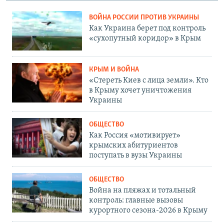
ВОЙНА РОССИИ ПРОТИВ УКРАИНЫ
Как Украина берет под контроль
«сухопутный коридор» в Крым
КРЫМ И ВОЙНА
«Стереть Киев с лица земли». Кто
в Крыму хочет уничтожения
Украины
ОБЩЕСТВО
Как Россия «мотивирует»
крымских абитуриентов
поступать в вузы Украины
ОБЩЕСТВО
Война на пляжах и тотальный
контроль: главные вызовы
курортного сезона-2026 в Крыму