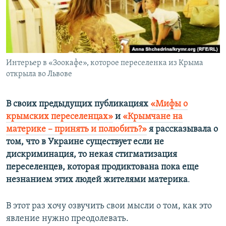
ПРИСОЕДИНЯЙТЕСЬ!
ПОБЕДИТЕЛЕЙ НЕ СУДЯТ?
КРЫМ.НЕПОКОРЕННЫЙ
ELIFBE
Интерьер в «Зоокафе», которое переселенка из Крыма
УКРАИНСКАЯ ПРОБЛЕМА КРЫМА
открыла во Львове
Все сайты RFE/RL
В своих предыдущих публикациях
«Мифы о
крымских переселенцах»
и
«Крымчане на
материке – принять и полюбить?»
я рассказывала о
том, что в Украине существует если не
дискриминация, то некая стигматизация
переселенцев, которая продиктована пока еще
незнанием этих людей жителями материка
.
В этот раз хочу озвучить свои мысли о том, как это
явление нужно преодолевать.