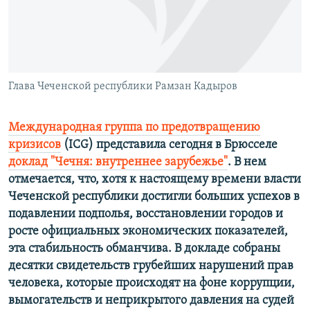
ПРИСОЕДИНЯЙТЕСЬ!
ПОБЕДИТЕЛЕЙ НЕ СУДЯТ?
КРЫМ.НЕПОКОРЕННЫЙ
ELIFBE
Глава Чеченской республики Рамзан Кадыров
УКРАИНСКАЯ ПРОБЛЕМА КРЫМА
Все сайты RFE/RL
Международная группа по предотвращению
кризисов
(ICG) представила сегодня в Брюсселе
доклад "Чечня: внутреннее зарубежье"
. В нем
отмечается, что, хотя к настоящему времени власти
Чеченской республики достигли больших успехов в
подавлении подполья, восстановлении городов и
росте официальных экономических показателей,
эта стабильность обманчива. В докладе собраны
десятки свидетельств грубейших нарушений прав
человека, которые происходят на фоне коррупции,
вымогательств и неприкрытого давления на судей