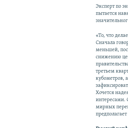
Эксперт по э
пытается нав
значительног
«То, что дела
Сначала говор
меньшей, пос
снижению цен
правительства
третьем кварт
кубометров, а
зафиксироват
Хочется наде
интересами. О
мирных перег
предполагает