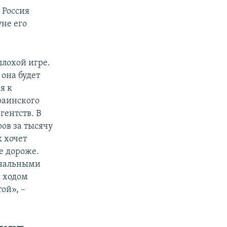
 Россия
не его
плохой игре.
 она будет
я к
раинского
гентств. В
ров за тысячу
х хочет
е дороже.
ональными
с ходом
ой», –