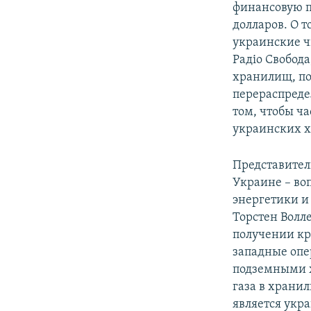
финансовую п
долларов. О 
украинские ч
Радіо Свобод
хранилищ, по
перераспреде
том, чтобы ч
украинских 
Представители
Украине – во
энергетики и
Торстен Волле
получении кре
западные опе
подземными х
газа в храни
является укра