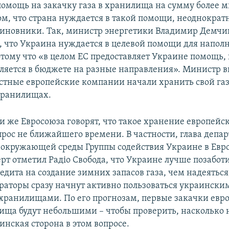
омощь на закачку газа в хранилища на сумму более 
том, что страна нуждается в такой помощи, неоднократ
иновники. Так, министр энергетики Владимир Демчи
а, что Украина нуждается в целевой помощи для напол
тому что «в целом ЕС предоставляет Украине помощь, 
ляется в бюджете на разные направления». Министр в
астные европейские компании начали хранить свой газ
хранилищах.
 же Евросоюза говорят, что такое хранение европейск
прос не ближайшего времени. В частности, глава депа
 окружающей среды Группы содействия Украине в Ев
рт отметил Радіо Свобода, что Украине лучше позаботи
дита на создание зимних запасов газа, чем надеяться
раторы сразу начнут активно пользоваться украински
ранилищами. По его прогнозам, первые закачки евр
лища будут небольшими – чтобы проверить, насколько
инская сторона в этом вопросе.