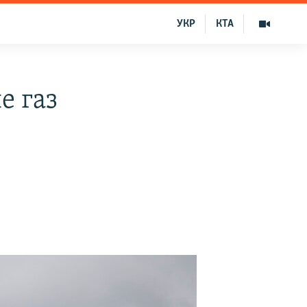
УКР
КТА
е газ