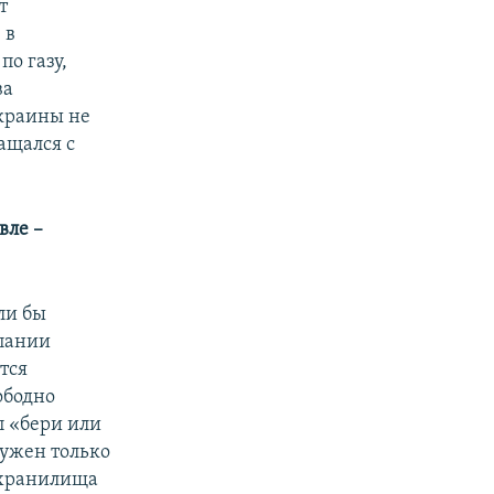
т
 в
о газу,
ва
Украины не
ращался с
вле –
ли бы
мпании
тся
ободно
п «бери или
ружен только
 хранилища