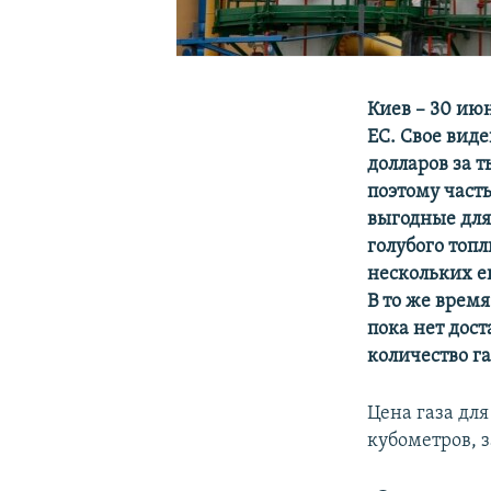
Киев – 30 ию
ЕС. Свое вид
долларов за т
поэтому част
выгодные для
голубого топл
нескольких е
В то же врем
пока нет дост
количество га
Цена газа для
кубометров, 