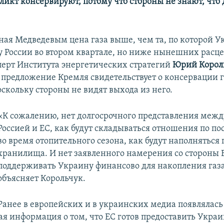
икт консервируют, потому что стороны не знают, что 
ая Медведевым цена газа выше, чем та, по которой У
у России во втором квартале, но ниже нынешних расце
перт Института энергетических стратегий
Юрий Корол
е предложение Кремля свидетельствует о консервации г
скольку стороны не видят выхода из него.
«К сожалению, нет долгосрочного представления межд
Россией и ЕС, как будут складываться отношения по по
во время отопительного сезона, как будут наполняться
хранилища. И нет заявленного намерения со стороны 
поддерживать Украину финансово для накопления газа
объясняет Корольчук.
Ранее в европейских и в украинских медиа появлялась
я информация о том, что ЕС готов предоставить Укра