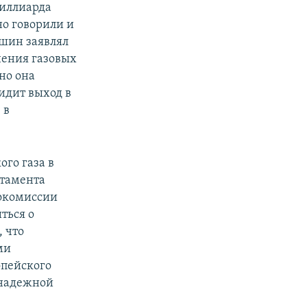
миллиарда
но говорили и
шин заявлял
нения газовых
но она
идит выход в
 в
ого газа в
ртамента
рокомиссии
ться о
, что
ми
опейского
 надежной