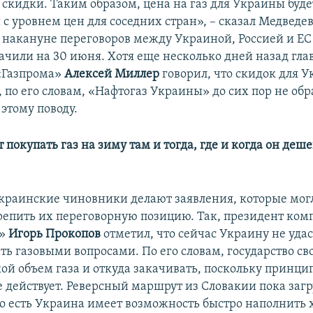
 скидки. Таким образом, цена на газ для Украины буде
с уровнем цен для соседних стран», – сказал Медведев
 накануне переговоров между Украиной, Россией и ЕС п
ачили на 30 июня. Хотя еще несколько дней назад гла
«Газпрома»
Алексей Миллер
говорил, что скидок для 
к, по его словам, «Нафтогаз Украины» до сих пор не об
этому поводу.
 покупать газ на зиму там и тогда, где и когда он деше
краинские чиновники делают заявления, которые мог
репить их переговорную позицию. Так, президент ко
з»
Игорь Прокопов
отметил, что сейчас Украину не удас
ь газовыми вопросами. По его словам, государство св
кой объем газа и откуда закачивать, поскольку принци
е действует. Реверсный маршрут из Словакии пока заг
то есть Украина имеет возможность быстро наполнить