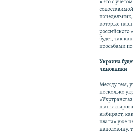
«Это с учетом
сопоставимой 
понедельник,
которые назн
российского 
будет, так ка
просьбами по 
Украина будет
чиновники
Между тем, у
несколько ук
«Укртрансга
шантажироват
выбирает, ка
плати» уже н
наполовину, 