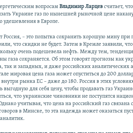
нергетическим вопросам
Владимир Ларцев
считает, что
язать Украине газ по нынешней рыночной цене накану
о удешевления в Европе.
ет Россия, – это попытка сохранить хорошую мину при 
или, что скидки не будет. Затем в Кремле заявили, что
кольку очень подешевела нефть. Между тем, тенденци
ы газа сохраняется. Об этом говорят прогнозы как ук
, так и западных, и даже российских аналитических а
але мировая цена газа может опуститься до 200 долла
 внутри рынка ЕС – даже до 180. Россия в этих условия
ь выгодную для себя цену, чтобы продавать газ Украин
яться, что украинские чиновники не поступятся наци
днако учитывая, что цена на российский газ связана 
оворов в Минске, то эта надежда может оказаться пуст
 аналитик.