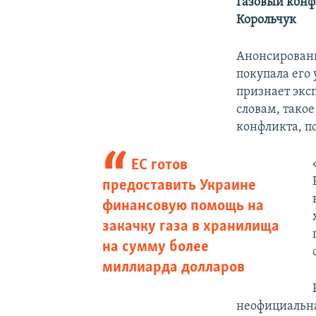
Газовый конфл
Корольчук
Анонсированн
покупала его 
признает экс
словам, тако
конфликта, по
ЕС готов
предоставить Украине
финансовую помощь на
закачку газа в хранилища
на сумму более
миллиарда долларов
неофициальна