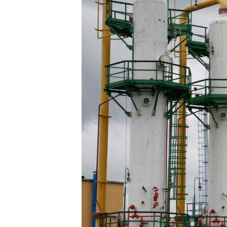
ПОБЕДИТЕЛЕЙ НЕ СУДЯТ?
КРЫМ.НЕПОКОРЕННЫЙ
ELIFBE
УКРАИНСКАЯ ПРОБЛЕМА КРЫМА