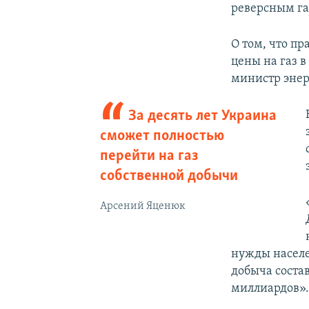
реверсным га
О том, что пр
цены на газ в
министр эне
За десять лет Украина
сможет полностью
перейти на газ
собственной добычи
Арсений Яценюк
нужды населе
добыча соста
миллиардов»