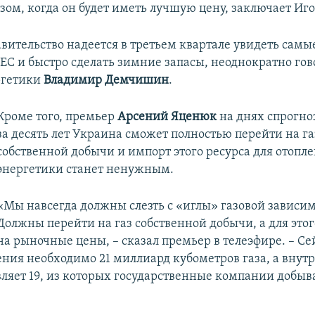
зом, когда он будет иметь лучшую цену, заключает Иг
авительство надеется в третьем квартале увидеть сам
 ЕС и быстро сделать зимние запасы, неоднократно гов
ргетики
Владимир Демчишин
.
Кроме того, премьер
Арсений Яценюк
на днях спрогно
за десять лет Украина сможет полностью перейти на га
собственной добычи и импорт этого ресурса для отопл
энергетики станет ненужным.
«Мы навсегда должны слезть с «иглы» газовой зависим
Должны перейти на газ собственной добычи, а для этог
на рыночные цены, – сказал премьер в телеэфире. – Се
ния необходимо 21 миллиард кубометров газа, а внут
вляет 19, из которых государственные компании добыв
.