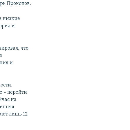
орь Прокопов.
ые низкие
орил и
зировал, что
з
ения и
ости.
о – перейти
йчас на
ренняя
ают лишь 12