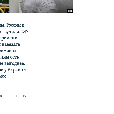
ы, России и
озвучили: 247
 времени,
 навязать
оимости
аины есть
де выгоднее.
ре у Украины
мое
ров за тысячу