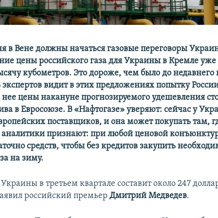
ня в Вене должны начаться газовые переговоры Украин
ение цены российского газа для Украины в Кремле уже 
ысячу кубометров. Это дороже, чем было до недавнего
ь экспертов видит в этих предложениях попытку России
 нее цены накануне прогнозируемого удешевления ст
ива в Евросоюзе. В «Нафтогазе» уверяют: сейчас у Укр
вропейских поставщиков, и она может покупать там, г
я аналитики признают: при любой ценовой конъюнкту
аточно средств, чтобы без кредитов закупить необходи
за на зиму.
 Украины в третьем квартале составит около 247 долла
заявил российский премьер
Дмитрий Медведев
.