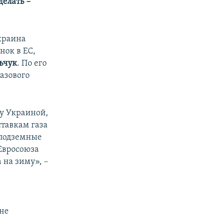
делать –
краина
нок в ЕС,
ьчук
. По его
азового
у Украиной,
ставкам газа
 подземные
Евросоюза
 на зиму», –
ине