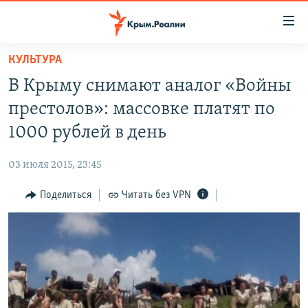
Доступность
ссылки
Вернуться
КУЛЬТУРА
к
НОВОСТИ
В Крыму снимают аналог «Войны
основному
СПЕЦПРОЕКТЫ
содержанию
престолов»: массовке платят по
ВОДА
Вернутся
ГРУЗ 200
1000 рублей в день
к
ИСТОРИЯ
КАРТА ВОЕННЫХ ОБЪЕКТОВ КРЫМА
главной
03 июля 2015, 23:45
ЕЩЕ
11 ЛЕТ ОККУПАЦИИ КРЫМА. 11 ИСТОРИЙ СОПРОТИВЛЕНИЯ
навигации
Вернутся
Поделиться
Читать без VPN
РАДІО СВОБОДА
ИНТЕРАКТИВ
к
КАК ОБОЙТИ БЛОКИРОВКУ
ИНФОГРАФИКА
поиску
ТЕЛЕПРОЕКТ КРЫМ.РЕАЛИИ
Українською
СОВЕТЫ ПРАВОЗАЩИТНИКОВ
Qırımtatar
ПРОПАВШИЕ БЕЗ ВЕСТИ