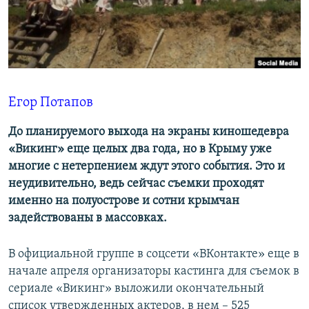
ПРИСОЕДИНЯЙТЕСЬ!
ПОБЕДИТЕЛЕЙ НЕ СУДЯТ?
КРЫМ.НЕПОКОРЕННЫЙ
ELIFBE
УКРАИНСКАЯ ПРОБЛЕМА КРЫМА
Егор Потапов
Все сайты RFE/RL
До планируемого выхода на экраны киношедевра
«Викинг» еще целых два года, но в Крыму уже
многие с нетерпением ждут этого события. Это и
неудивительно, ведь сейчас съемки проходят
именно на полуострове и сотни крымчан
задействованы в массовках.
В официальной группе в соцсети «ВКонтакте» еще в
начале апреля организаторы кастинга для съемок в
сериале «Викинг» выложили окончательный
список утвержденных актеров, в нем – 525