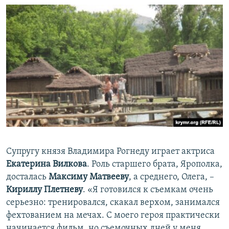
Супругу князя Владимира Рогнеду играет актриса
Екатерина Вилкова
. Роль старшего брата, Ярополка,
досталась
Максиму Матвееву
, а среднего, Олега, –
Кириллу Плетневу
. «Я готовился к съемкам очень
серьезно: тренировался, скакал верхом, занимался
фехтованием на мечах. С моего героя практически
начинается фильм, но съемочных дней у меня