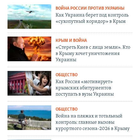
ВОЙНА РОССИИ ПРОТИВ УКРАИНЫ
Как Украина берет под контроль
«сухопутный коридор» в Крым
КРЫМ И ВОЙНА
«Стереть Киев с лица земли». Кто
в Крыму хочет уничтожения
Украины
ОБЩЕСТВО
Как Россия «мотивирует»
крымских абитуриентов
поступать в вузы Украины
ОБЩЕСТВО
Война на пляжах и тотальный
контроль: главные вызовы
курортного сезона-2026 в Крыму