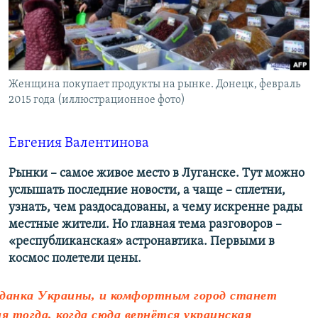
ПРИСОЕДИНЯЙТЕСЬ!
ПОБЕДИТЕЛЕЙ НЕ СУДЯТ?
КРЫМ.НЕПОКОРЕННЫЙ
ELIFBE
Женщина покупает продукты на рынке. Донецк, февраль
УКРАИНСКАЯ ПРОБЛЕМА КРЫМА
2015 года (иллюстрационное фото)
Все сайты RFE/RL
Евгения Валентинова
Рынки – самое живое место в Луганске. Тут можно
услышать последние новости, а чаще – сплетни,
узнать, чем раздосадованы, а чему искренне рады
местные жители. Но главная тема разговоров –
«республиканская» астронавтика. Первыми в
космос полетели цены.
данка Украины, и комфортным город станет
ня тогда, когда сюда вернётся украинская