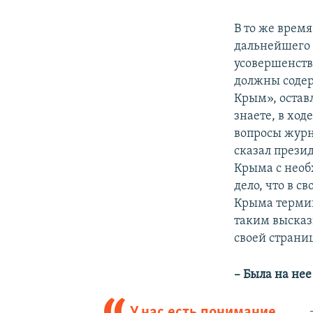
В то же врем
дальнейшего 
усовершенств
должны содер
Крым», остав
знаете, в ход
вопросы журн
сказал презид
Крыма с необ
дело, что в с
Крыма термин
таким высказ
своей страниц
– Была на нее
У нас есть понимание