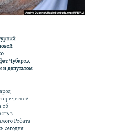
турной
новой
ко
фат Чубаров,
 и депутатом
народ
сторической
н об
сть в
амого Рефата
ь сегодня