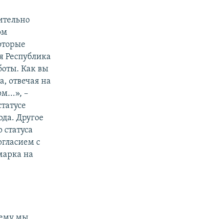
ительно
ом
оторые
я Республика
оты. Как вы
а, отвечая на
...», –
статусе
да. Другое
о статуса
гласием с
марка на
тему мы