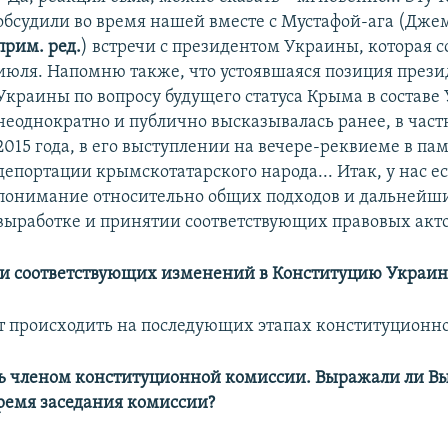
обсудили во время нашей вместе с Мустафой-ага (Дж
прим. ред.
) встречи с президентом Украины, которая с
июля. Напомню также, что устоявшаяся позиция прези
Украины по вопросу будущего статуса Крыма в составе
неоднократно и публично высказывалась ранее, в частн
2015 года, в его выступлении на вечере-реквиеме в па
депортации крымскотатарского народа... Итак, у нас ес
понимание относительно общих подходов и дальнейши
выработке и принятии соответствующих правовых акто
е и соответствующих изменений в Конституцию Украи
дет происходить на последующих этапах конституцион
сь членом конституционной комиссии. Выражали ли В
ремя заседания комиссии?