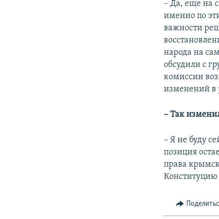
– Да, еще на
именно по эт
важности реш
восстановлен
народа на са
обсудили с г
комиссии воз
изменений в 
– Так измени
– Я не буду с
позиция оста
права крымск
Конституцию 
Поделить