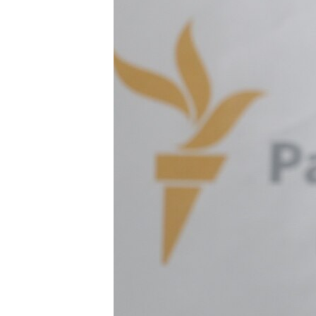
ПОБЕДИТЕЛЕЙ НЕ СУДЯТ?
КРЫМ.НЕПОКОРЕННЫЙ
ELIFBE
УКРАИНСКАЯ ПРОБЛЕМА КРЫМА