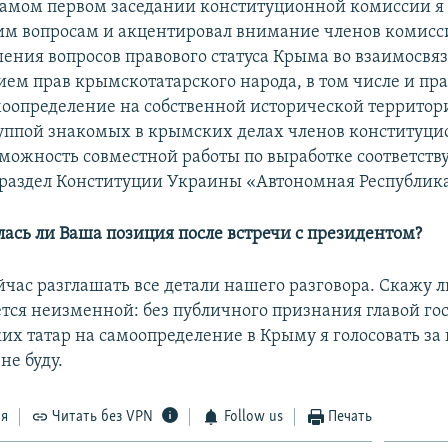
 самом первом заседании конституционной комиссии я
им вопросам и акцентировал внимание членов комисс
ения вопросов правового статуса Крыма во взаимосвяз
ием прав крымскотатарского народа, в том числе и пр
моопределение на собственной исторической территор
руппой знакомых в крымских делах членов конституц
можность совместной работы по выработке соответст
раздел Конституции Украины «Автономная Республик
лась ли Ваша позиция после встречи с президентом?
ейчас разглашать все детали нашего разговора. Скажу 
ется неизменной: без публичного признания главой го
их татар на самоопределение в Крыму я голосовать за
не буду.
ся
Читать без VPN
Follow us
Печать