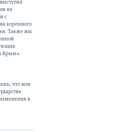
 выступал
ии на
и с
ава коренного
ии. Также мы
ионной
вующих
а Крым».
лишь, что моя
сударства
 изменения в