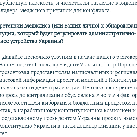
 публичную плоскость, и является ли различие в виден
 лидера Меджлиса причиной для конфликта.
 претензий Меджлиса (или Ваших лично) к обнародова
туции, который будет регулировать административно-
ное устройство Украины?
– Давайте несколько уточним в начале нашего разговор
Напомню, что 1 июля президент Украины Петр Порош
презентовал представителям национальных и региона
массовой информации проект изменений в Конститу
только в части децентрализации. Неотложность реше
вопроса децентрализации обусловлена многими фактор
числе местными выборами и бюджетным процессом на 
Итак, к наработанному конституционной комиссией и
представленному президентом Украины проекту изме
Конституцию Украины в части децентрализации у нас
нет.