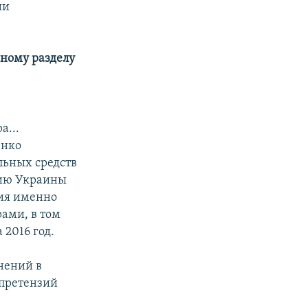
ии
нному разделу
а...
енко
льных средств
цию Украины
ния именно
ами, в том
2016 год.
нений в
 претензий