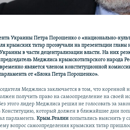
ента Украины Петра Порошенко о «национально-куль
ля крымских татар прозвучали на презентации главы 
Украины в части децентрализации власти. На них рез
 председатель Меджлиса крымскотатарского народа Ре
временно является членом конституционной комиссии
парламента от «Блока Петра Порошенко».
седателя Меджлиса заключается в том, что коренной 
должен получить право на самоопределение на своей и
ез этого лидер Меджлиса решил не голосовать за зако
 Конституцию, который должен в ближайшие дни попа
ал парламента.
Крым.Реалии
попытались выяснить у с
чему вопрос самоопределения крымских татар пришлос