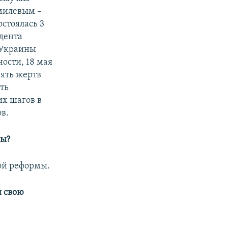
емилевым –
остоялась 3
дента
 Украины
ости, 18 мая
мять жертв
ть
х шагов в
в.
ны?
ной реформы.
ы свою