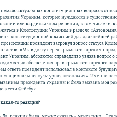
я немало актуальных конституционных вопросов относ
развития Украины, которые нуждаются в существенн
овании или кардинальном решении, в том числе те, к
жаться в Конституции Украины в разделе «Автономна
лены конституционной комиссией для дальнейшей раб
е презентации президент затронул вопрос статуса Крым
алистов. «Мы в долгу перед крымскотатарским народом
ент Украины, абсолютно справедливо увязав вопрос о 
ходимостью обеспечения прав крымскотатарского наро
воем ответе президент использовал в контексте будущег
 «национальная культурная автономия». Именно несо
ыванием президента Украины и была вызвана моя ре
е в сети Фейсбук.
 какая-то реакция?
– Да, реакция была, можно сказать – мгновенно... Эту 