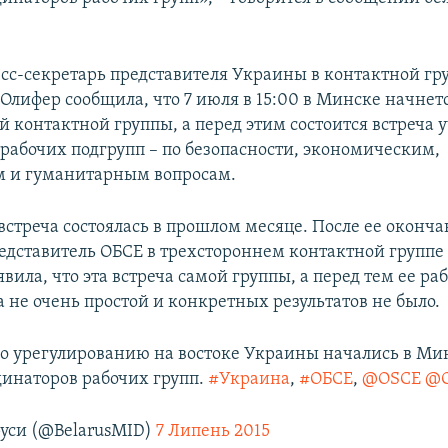
сс-секретарь представителя Украины в контактной гр
Олифер сообщила, что 7 июля в 15:00 в Минске начнет
й контактной группы, а перед этим состоится встреча 
 рабочих подгрупп – по безопасности, экономическим,
м и гуманитарным вопросам.
стреча состоялась в прошлом месяце. После ее оконч
едставитель ОБСЕ в трехстороннем контактной группе
вила, что эта встреча самой группы, а перед тем ее ра
 не очень простой и конкретных результатов не было.
о урегулированию на востоке Украины начались в Мин
динаторов рабочих групп.
#Украина
,
#ОБСЕ
,
@OSCE
@
уси (@BelarusMID)
7 Липень 2015