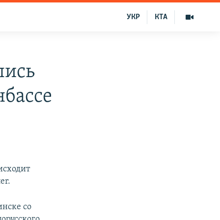
УКР
КТА
лись
нбассе
исходит
er.
инске со
лорусского