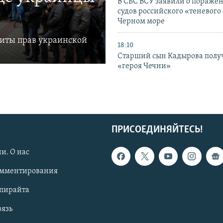
В СБС ВСУ заявили о пораже
судов российского «теневого 
Черном море
щиты прав украинской
18:10
Старший сын Кадырова полу
«героя Чечни»
ПРИСОЕДИНЯЙТЕСЬ!
и. О нас
омментирования
опирайта
вязь