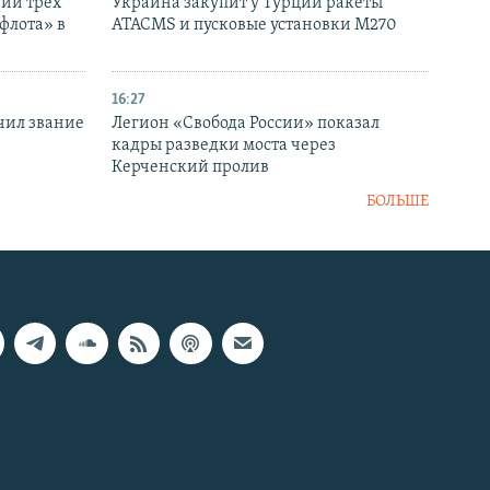
нии трех
Украина закупит у Турции ракеты
флота» в
ATACMS и пусковые установки M270
16:27
чил звание
Легион «Свобода России» показал
кадры разведки моста через
Керченский пролив
БОЛЬШЕ