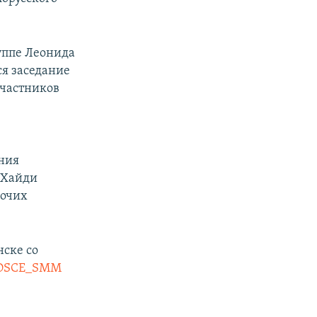
уппе Леонида
ся заседание
участников
ания
 Хайди
бочих
ске со
OSCE_SMM