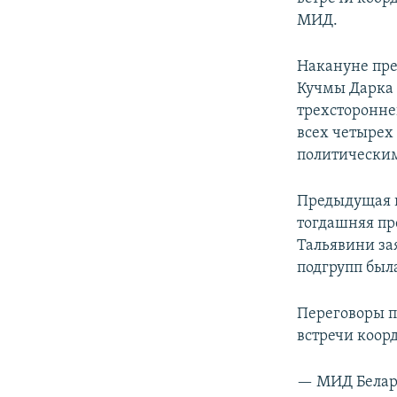
ПОБЕДИТЕЛЕЙ НЕ СУДЯТ?
МИД.
КРЫМ.НЕПОКОРЕННЫЙ
Накануне пре
ELIFBE
Кучмы Дарка 
УКРАИНСКАЯ ПРОБЛЕМА КРЫМА
трехсторонне
всех четырех
политически
Предыдущая в
тогдашняя пр
Тальявини зая
подгрупп была
Переговоры п
встречи коор
— МИД Белар