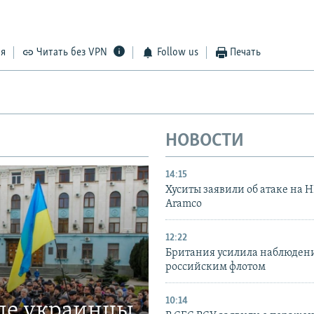
ся
Читать без VPN
Follow us
Печать
НОВОСТИ
14:15
Хуситы заявили об атаке на 
Aramco
12:22
Британия усилила наблюдени
российским флотом
10:14
где украинцы