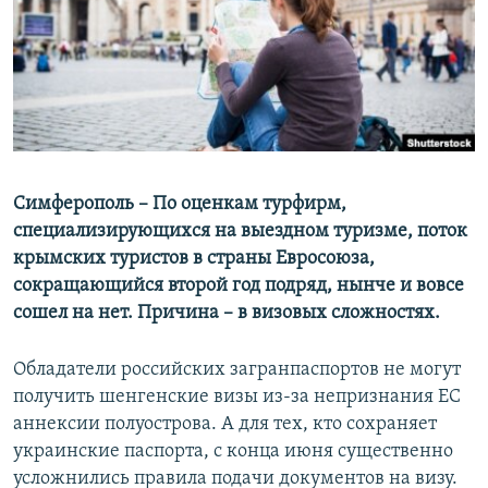
ПРИСОЕДИНЯЙТЕСЬ!
ПОБЕДИТЕЛЕЙ НЕ СУДЯТ?
КРЫМ.НЕПОКОРЕННЫЙ
ELIFBE
УКРАИНСКАЯ ПРОБЛЕМА КРЫМА
Все сайты RFE/RL
Симферополь – По оценкам турфирм,
специализирующихся на выездном туризме, поток
крымских туристов в страны Евросоюза,
сокращающийся второй год подряд, нынче и вовсе
сошел на нет. Причина – в визовых сложностях.
Обладатели российских загранпаспортов не могут
получить шенгенские визы из-за непризнания ЕС
аннексии полуострова. А для тех, кто сохраняет
украинские паспорта, с конца июня существенно
усложнились правила подачи документов на визу.