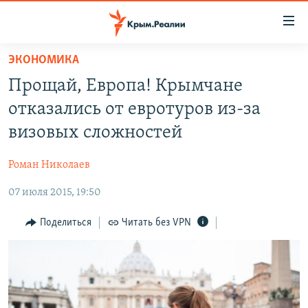
Доступность
ссылки
Вернуться
ЭКОНОМИКА
к
НОВОСТИ
Прощай, Европа! Крымчане
основному
СПЕЦПРОЕКТЫ
содержанию
отказались от евротуров из-за
ВОДА
Вернутся
ГРУЗ 200
визовых сложностей
к
ИСТОРИЯ
КАРТА ВОЕННЫХ ОБЪЕКТОВ КРЫМА
главной
Роман Николаев
ЕЩЕ
11 ЛЕТ ОККУПАЦИИ КРЫМА. 11 ИСТОРИЙ СОПРОТИВЛЕНИЯ
навигации
Вернутся
07 июля 2015, 19:50
РАДІО СВОБОДА
ИНТЕРАКТИВ
к
КАК ОБОЙТИ БЛОКИРОВКУ
ИНФОГРАФИКА
Поделиться
Читать без VPN
поиску
ТЕЛЕПРОЕКТ КРЫМ.РЕАЛИИ
Українською
СОВЕТЫ ПРАВОЗАЩИТНИКОВ
Qırımtatar
ПРОПАВШИЕ БЕЗ ВЕСТИ