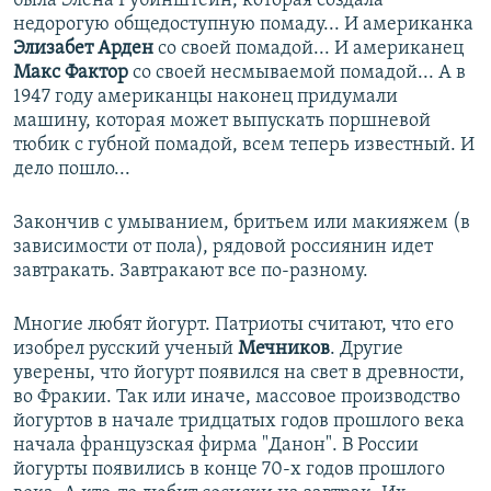
была Элена Рубинштейн, которая создала
недорогую общедоступную помаду... И американка
Элизабет Арден
со своей помадой... И американец
Макс Фактор
со своей несмываемой помадой... А в
1947 году американцы наконец придумали
машину, которая может выпускать поршневой
тюбик с губной помадой, всем теперь известный. И
дело пошло...
Закончив с умыванием, бритьем или макияжем (в
зависимости от пола), рядовой россиянин идет
завтракать. Завтракают все по-разному.
Многие любят йогурт. Патриоты считают, что его
изобрел русский ученый
Мечников
. Другие
уверены, что йогурт появился на свет в древности,
во Фракии. Так или иначе, массовое производство
йогуртов в начале тридцатых годов прошлого века
начала французская фирма "Данон". В России
йогурты появились в конце 70-х годов прошлого