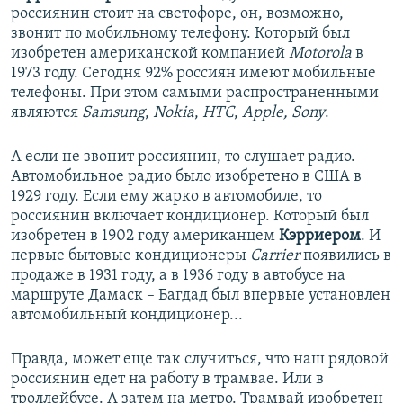
россиянин стоит на светофоре, он, возможно,
звонит по мобильному телефону. Который был
изобретен американской компанией
Motorola
в
1973 году. Сегодня 92% россиян имеют мобильные
телефоны. При этом самыми распространенными
являются
Samsung
,
Nokia
,
HTC
,
Apple, Sony
.
А если не звонит россиянин, то слушает радио.
Автомобильное радио было изобретено в США в
1929 году. Если ему жарко в автомобиле, то
россиянин включает кондиционер. Который был
изобретен в 1902 году американцем
Кэрриером
. И
первые бытовые кондиционеры
Carrier
появились в
продаже в 1931 году, а в 1936 году в автобусе на
маршруте Дамаск – Багдад был впервые установлен
автомобильный кондиционер...
Правда, может еще так случиться, что наш рядовой
россиянин едет на работу в трамвае. Или в
троллейбусе. А затем на метро. Трамвай изобретен