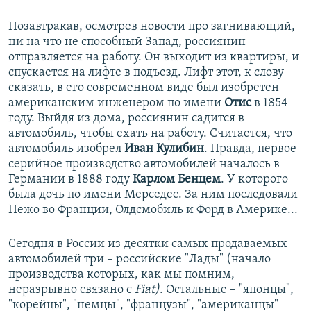
Позавтракав, осмотрев новости про загнивающий,
ни на что не способный Запад, россиянин
отправляется на работу. Он выходит из квартиры, и
спускается на лифте в подъезд. Лифт этот, к слову
сказать, в его современном виде был изобретен
американским инженером по имени
Отис
в 1854
году. Выйдя из дома, россиянин садится в
автомобиль, чтобы ехать на работу. Считается, что
автомобиль изобрел
Иван Кулибин
. Правда, первое
серийное производство автомобилей началось в
Германии в 1888 году
Карлом Бенцем
. У которого
была дочь по имени Мерседес. За ним последовали
Пежо во Франции, Олдсмобиль и Форд в Америке...
Сегодня в России из десятки самых продаваемых
автомобилей три – российские "Лады" (начало
производства которых, как мы помним,
неразрывно связано с
Fiat)
. Остальные – "японцы",
"корейцы", "немцы", "французы", "американцы"