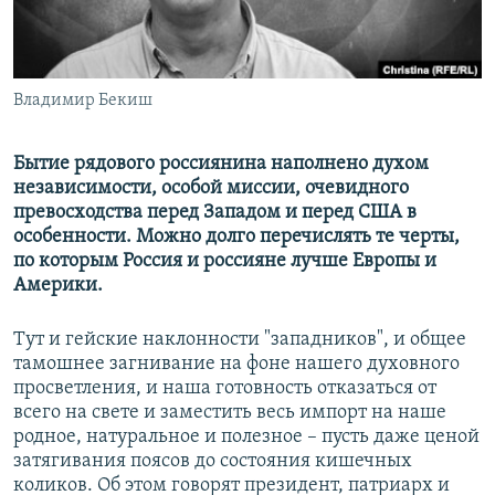
ПРИСОЕДИНЯЙТЕСЬ!
ПОБЕДИТЕЛЕЙ НЕ СУДЯТ?
КРЫМ.НЕПОКОРЕННЫЙ
ELIFBE
Владимир Бекиш
УКРАИНСКАЯ ПРОБЛЕМА КРЫМА
Бытие рядового россиянина наполнено духом
Все сайты RFE/RL
независимости, особой миссии, очевидного
превосходства перед Западом и перед США в
особенности. Можно долго перечислять те черты,
по которым Россия и россияне лучше Европы и
Америки.
Тут и гейские наклонности "западников", и общее
тамошнее загнивание на фоне нашего духовного
просветления, и наша готовность отказаться от
всего на свете и заместить весь импорт на наше
родное, натуральное и полезное – пусть даже ценой
затягивания поясов до состояния кишечных
коликов. Об этом говорят президент, патриарх и