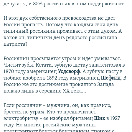
депутаты, и 85% россиян их в этом поддерживают.
И этот дух собственного превосходства не даст
России пропасть. Потому что каждый свой день
типичный россиянин проживает с этим духом. А
каков он, типичный день рядового россиянина-
патриота?
Россиянин просыпается утром и идет умываться.
Чистит зубы. Кстати, зубную щетку запатентовал в
1870 году американец
Уодсворф
. А зубную пасту в
тюбике изобрел в 1892 году американец
Шефилд
. В
Россию же это достижение проклятого Запада
попало лишь в середине XX века...
Если россиянин – мужчина, он, как правило,
бреется по утрам. Кто-то предпочитает
электробритву – ее изобрел британец
Шик
в 1927
году. Но многие российские мужчины
предпочитают бриться бритвенным станком с