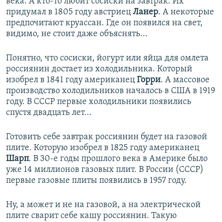
века. А кто-то любит сосиски на завтрак. Их
придумал в 1805 году австриец
Ланер
. А некоторые
предпочитают круассан. Где он появился на свет,
видимо, не стоит даже объяснять...
Понятно, что сосиски, йогурт или яйца для омлета
россиянин достает из холодильника. Который
изобрел в 1841 году американец
Горри
. А массовое
производство холодильников началось в США в 1919
году. В СССР первые холодильники появились
спустя двадцать лет...
Готовить себе завтрак россиянин будет на газовой
плите. Которую изобрел в 1825 году американец
Шарп
. В 30-е годы прошлого века в Америке было
уже 14 миллионов газовых плит. В России (СССР)
первые газовые плиты появились в 1957 году.
Ну, а может и не на газовой, а на электрической
плите сварит себе кашу россиянин. Такую