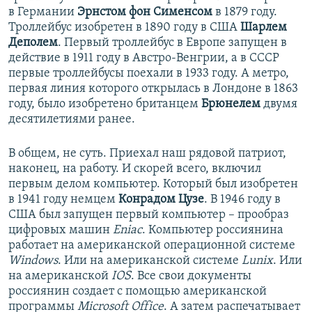
в Германии
Эрнстом фон Сименсом
в 1879 году.
Троллейбус изобретен в 1890 году в США
Шарлем
Деполем
. Первый троллейбус в Европе запущен в
действие в 1911 году в Австро-Венгрии, а в СССР
первые троллейбусы поехали в 1933 году. А метро,
первая линия которого открылась в Лондоне в 1863
году, было изобретено британцем
Брюнелем
двумя
десятилетиями ранее.
В общем, не суть. Приехал наш рядовой патриот,
наконец, на работу. И скорей всего, включил
первым делом компьютер. Который был изобретен
в 1941 году немцем
Конрадом Цузе
. В 1946 году в
США был запущен первый компьютер – прообраз
цифровых машин
Eniac
. Компьютер россиянина
работает на американской операционной системе
Windows
. Или на американской системе
Lunix
. Или
на американской
IOS
. Все свои документы
россиянин создает с помощью американской
программы
Microsoft Office
. А затем распечатывает