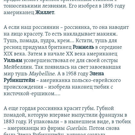
тонюсенькими лезвиями. Его изобрел в 1895 году
американец
Жиллет
.
А если наш россиянин – россиянка, то она наводит
на лицо красоту. То есть накладывает макияж.
Тушь, помада, пудра, крем... Кстати, тушь для
ресниц придумал британец
Роммель
в середине
XIX века. Затем в начале XX века американец
Уильям
усовершенствовал ее для своей сестры
Мейбеллин. Так появилась на свет завоевавшая
мир тушь
Maybelline
. А в 1958 году
Элена
Рубинштейн
– американка польско-еврейского
происхождения – изобрела наконец тюбик с
кисточкой-ершиком....
А еще гордая россиянка красит губы. Губной
помадой, которую впервые выпустили французы в
1883 году. И упаковали – в нынешнем виде, в тюбик
– американцы из фирмы
Guerlain
. Потом снова