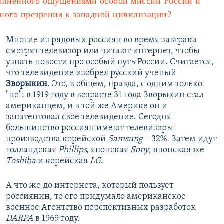
олненного ощущениями особой миссии России и
ного презрения к западной цивилизации?
Многие из рядовых россиян во время завтрака
смотрят телевизор или читают интернет, чтобы
узнать новости про особый путь России. Считается,
что телевидение изобрел русский ученый
Зворыкин
. Это, в общем, правда, с одним только
"но": в 1919 году в возрасте 31 года Зворыкин стал
американцем, и в той же Америке он и
запатентовал свое телевидение. Сегодня
большинство россиян имеют телевизоры
производства корейской
Samsung
– 32%. Затем идут
голландская
Phillips,
японская
Sony
, японская же
Toshiba
и корейская
LG
.
А что же до интернета, который пользует
россиянин, то его придумало американское
военное Агентство перспективных разработок
DARPA
в 1969 году.